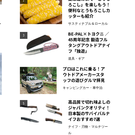
2
ろこし」を楽しもう！
便利なとうもろこしカ
ッターも紹介
す
サスティナブル＆ローカル
BE-PAL×トヨクニ ／
3
45周年記念 鍛造フル
タングアウトドアナイ
フ「独遊」
道具・ギア
プロはこれに乗る！ア
4
ウトドアメーカースタ
ッフの遊びグルマ拝見
キャンピングカー・車中泊
高品質で切れ味よしの
5
ジャパンクオリティ！
日本製のサバイバルナ
イフおすすめ7選
ナイフ・刃物・マルチツー
ル