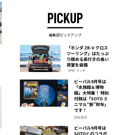
PICKUP
編集部ピックアップ
「ホンダ ZR-V クロス
ツーリング」はたっぷ
り積める奥行きの長い
荷室を装備
【PR】ホンダ
ビーパル9月号は
「水族館＆博物
館」大特集！ 特別
付録は「SOTO ミ
ニマル“旅”財布」
です！
2026.08.07
ビーパル9月号は
SOTOとのコラボ