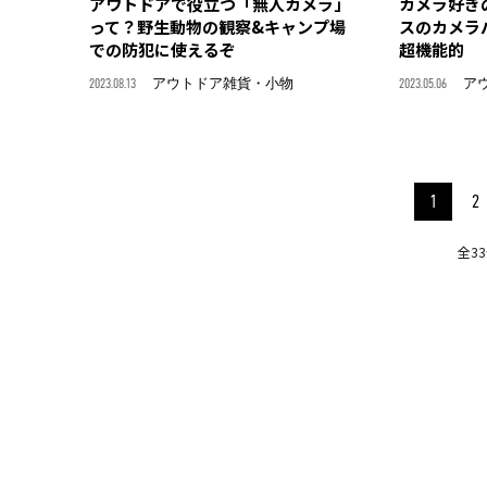
アウトドアで役立つ「無人カメラ」
カメラ好き
って？野生動物の観察&キャンプ場
スのカメラ
での防犯に使えるぞ
超機能的
2023.08.13
アウトドア雑貨・小物
2023.05.06
ア
1
2
全3