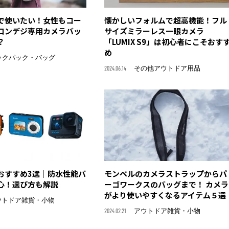
で使いたい！女性もコー
懐かしいフォルムで超高機能！フル
コンデジ専用カメラバッ
サイズミラーレス一眼カメラ
？
「LUMIX S9」は初心者にこそおす
め
ックパック・バッグ
2024.06.14
その他アウトドア用品
おすすめ3選｜防水性能バ
モンベルのカメラストラップからパ
心！選び方も解説
ーゴワークスのバッグまで！ カメラ
がより使いやすくなるアイテム５選
ウトドア雑貨・小物
2024.02.21
アウトドア雑貨・小物