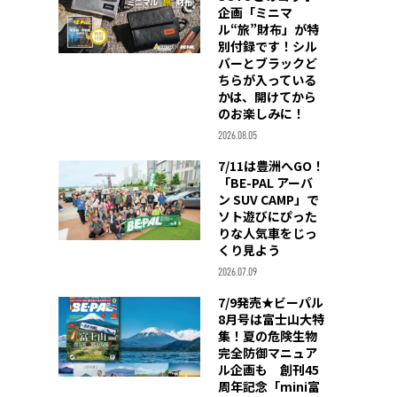
企画「ミニマ
ル“旅”財布」が特
別付録です！シル
バーとブラックど
ちらが入っている
かは、開けてから
のお楽しみに！
2026.08.05
7/11は豊洲へGO！
「BE-PAL アーバ
ン SUV CAMP」で
ソト遊びにぴった
りな人気車をじっ
くり見よう
2026.07.09
7/9発売★ビーパル
8月号は富士山大特
集！夏の危険生物
完全防御マニュア
ル企画も 創刊45
周年記念「mini富