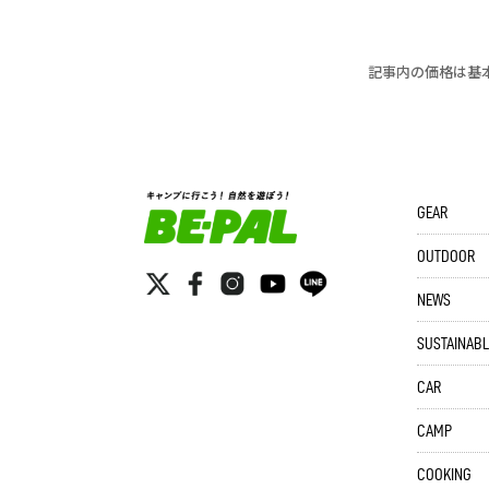
記事内の価格は基
GEAR
OUTDOOR
NEWS
SUSTAINABL
CAR
CAMP
COOKING