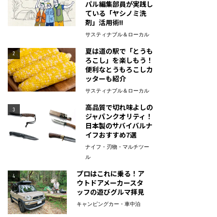
パル編集部員が実践し
ている「ヤシノミ洗
剤」活用術!!
サスティナブル＆ローカル
夏は道の駅で「とうも
2
ろこし」を楽しもう！
便利なとうもろこしカ
ッターも紹介
サスティナブル＆ローカル
高品質で切れ味よしの
3
ジャパンクオリティ！
日本製のサバイバルナ
イフおすすめ7選
ナイフ・刃物・マルチツー
ル
プロはこれに乗る！ア
4
ウトドアメーカースタ
ッフの遊びグルマ拝見
キャンピングカー・車中泊