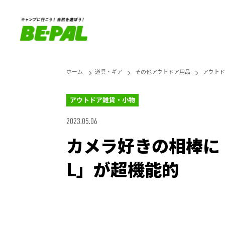
ホーム
道具・ギア
その他アウトドア用品
アウトド
アウトドア雑貨・小物
2023.05.06
カメラ好きの相棒に
L」が超機能的
Unmute