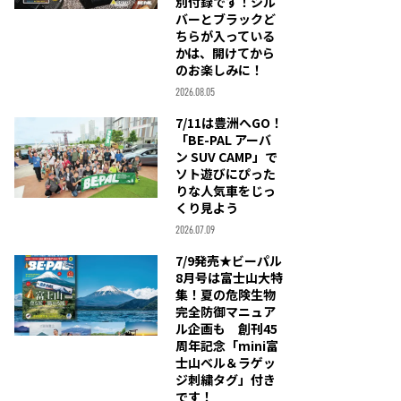
別付録です！シル
バーとブラックど
ちらが入っている
かは、開けてから
のお楽しみに！
2026.08.05
7/11は豊洲へGO！
「BE-PAL アーバ
ン SUV CAMP」で
ソト遊びにぴった
りな人気車をじっ
くり見よう
2026.07.09
7/9発売★ビーパル
8月号は富士山大特
集！夏の危険生物
完全防御マニュア
ル企画も 創刊45
周年記念「mini富
士山ベル＆ラゲッ
ジ刺繍タグ」付き
です！