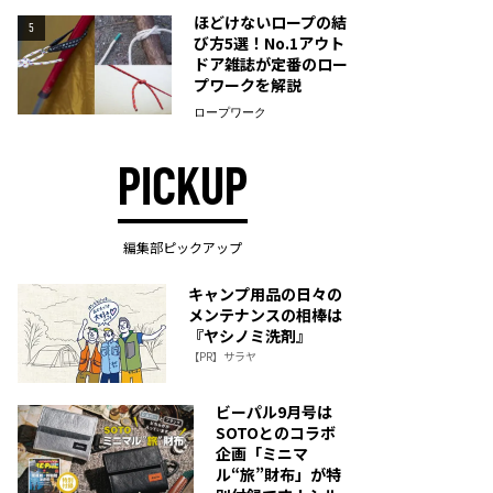
ほどけないロープの結
5
び方5選！No.1アウト
ドア雑誌が定番のロー
プワークを解説
ロープワーク
PICKUP
編集部ピックアップ
キャンプ用品の日々の
メンテナンスの相棒は
『ヤシノミ洗剤』
【PR】サラヤ
ビーパル9月号は
SOTOとのコラボ
企画「ミニマ
ル“旅”財布」が特