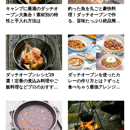
キャンプに最適のダッチオ
釣った魚を丸ごと豪快料
ーブン大集合！素材別の特
理！ダッチオーブンで作
性と手入れ方法は
る、旨味たっぷり絶品簡単
ブイヤベース
ダッチオーブンレシピ29
ダッチオーブンを使ったカ
選！定番の煮込み料理やご
レーの作り方とは？ずっと
飯料理などプロのおすすめ
食べちゃう最強アレンジレ
を厳選
シピ3選