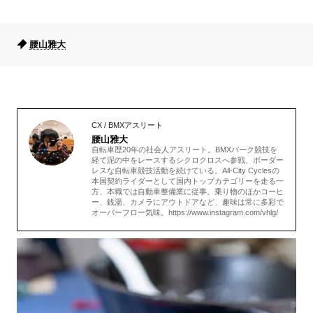
腰山雅大
CX / BMXアスリート
腰山雅大
自転車歴20年の社会人アスリート。BMXパーク競技を
経て泥の中をレースするシクロクロスへ参戦、ボーダー
レスな自転車競技活動を続けている。All-City Cyclesの
本国契約ライダーとして国内トップカテゴリーを走る一
方、本職では自動車整備業に従事。乗り物のほかコーヒ
ー、銭湯、カメラにアウトドアなど、趣味は常に多彩で
オーバーフロー気味。https://www.instagram.com/vhlg/