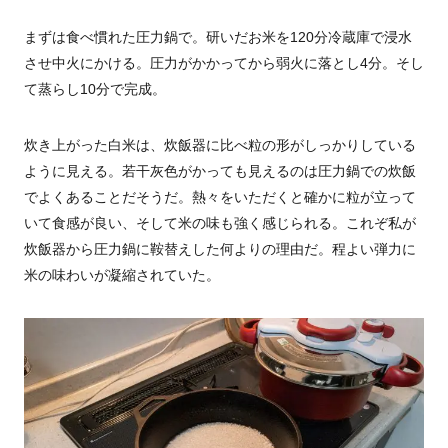
まずは食べ慣れた圧力鍋で。研いだお米を120分冷蔵庫で浸水
させ中火にかける。圧力がかかってから弱火に落とし4分。そし
て蒸らし10分で完成。
炊き上がった白米は、炊飯器に比べ粒の形がしっかりしている
ように見える。若干灰色がかっても見えるのは圧力鍋での炊飯
でよくあることだそうだ。熱々をいただくと確かに粒が立って
いて食感が良い、そして米の味も強く感じられる。これぞ私が
炊飯器から圧力鍋に鞍替えした何よりの理由だ。程よい弾力に
米の味わいが凝縮されていた。