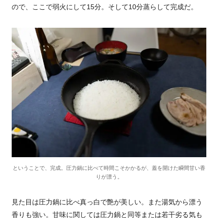
ので、ここで弱火にして15分。そして10分蒸らして完成だ。
ということで、完成。圧力鍋に比べて時間こそかかるが、蓋を開けた瞬間甘い香
りが漂う。
見た目は圧力鍋に比べ真っ白で艶が美しい。また湯気から漂う
香りも強い。甘味に関しては圧力鍋と同等または若干劣る気も