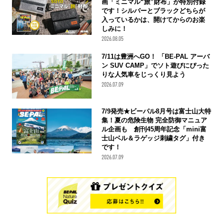
画「ミニマル“旅”財布」が特別付録
です！シルバーとブラックどちらが
入っているかは、開けてからのお楽
しみに！
2026.08.05
7/11は豊洲へGO！ 「BE-PAL アーバ
ン SUV CAMP」でソト遊びにぴった
りな人気車をじっくり見よう
2026.07.09
7/9発売★ビーパル8月号は富士山大特
集！夏の危険生物 完全防御マニュア
ル企画も 創刊45周年記念「mini富
士山ベル＆ラゲッジ刺繍タグ」付き
です！
2026.07.09