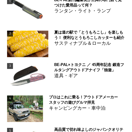
1
つけた愛用品って何？
ランタン・ライト・ランプ
夏は道の駅で「とうもろこし」を楽しも
2
う！ 便利なとうもろこしカッターも紹介
サスティナブル＆ローカル
BE-PAL×トヨクニ ／ 45周年記念 鍛造フ
3
ルタングアウトドアナイフ「独遊」
道具・ギア
プロはこれに乗る！アウトドアメーカー
4
スタッフの遊びグルマ拝見
キャンピングカー・車中泊
高品質で切れ味よしのジャパンクオリテ
5