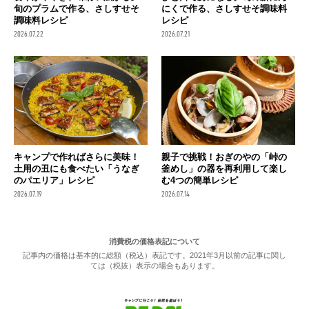
旬のプラムで作る、さしすせそ
にくで作る、さしすせそ調味料
調味料レシピ
レシピ
2026.07.22
2026.07.21
キャンプで作ればさらに美味！
親子で挑戦！おぎのやの「峠の
土用の丑にも食べたい「うなぎ
釜めし」の器を再利用して楽し
のパエリア」レシピ
む4つの簡単レシピ
2026.07.19
2026.07.14
消費税の価格表記について
記事内の価格は基本的に総額（税込）表記です。2021年3月以前の記事に関し
ては（税抜）表示の場合もあります。