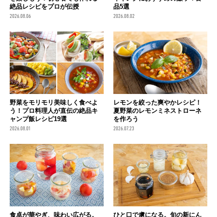
絶品レシピをプロが伝授
品5選
2026.08.06
2026.08.02
野菜をモリモリ美味しく食べよ
レモンを絞った爽やかレシピ！
う！プロ料理人が直伝の絶品キ
夏野菜のレモンミネストローネ
ャンプ飯レシピ19選
を作ろう
2026.08.01
2026.07.23
食卓が華やぎ、味わい広がる。
ひと口で虜になる。旬の新にん