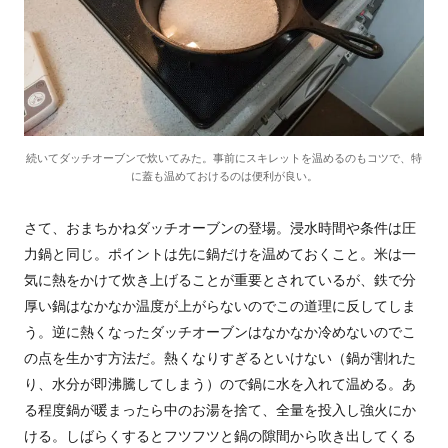
続いてダッチオーブンで炊いてみた。事前にスキレットを温めるのもコツで、特
に蓋も温めておけるのは便利が良い。
さて、おまちかねダッチオーブンの登場。浸水時間や条件は圧
力鍋と同じ。ポイントは先に鍋だけを温めておくこと。米は一
気に熱をかけて炊き上げることが重要とされているが、鉄で分
厚い鍋はなかなか温度が上がらないのでこの道理に反してしま
う。逆に熱くなったダッチオーブンはなかなか冷めないのでこ
の点を生かす方法だ。熱くなりすぎるといけない（鍋が割れた
り、水分が即沸騰してしまう）ので鍋に水を入れて温める。あ
る程度鍋が暖まったら中のお湯を捨て、全量を投入し強火にか
ける。しばらくするとフツフツと鍋の隙間から吹き出してくる