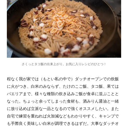
さくっとタコ飯の出来上がり。お気に入りレシピのひとつ！
程なく我が家では（もとい私の中で）ダッチオーブンでの炊飯
に火がつき、白米のみならず、たけのこご飯、タコ飯、果ては
パエリアまで、様々な種類の炊き込みご飯が食卓に並ぶことと
なった。ちょっと余ってしまった食材も、酒みりん醤油と一緒
に放り込めば立派な一品となるので強くオススメしたい。また
自宅で練習を重ねれば火加減などもわかりやすく、キャンプで
も手際良く美味しい白米が調理できるはずだ。大事なダッチオ