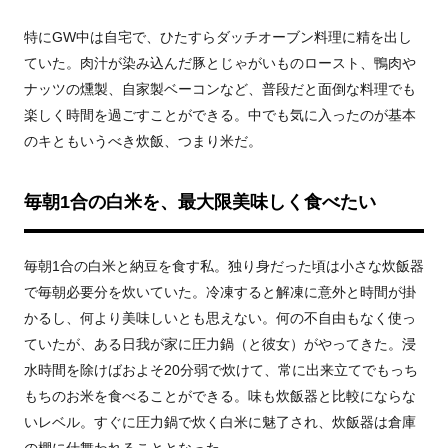
特にGW中は自宅で、ひたすらダッチオーブン料理に精を出し
ていた。肉汁が染み込んだ豚とじゃがいものロースト、鴨肉や
ナッツの燻製、自家製ベーコンなど、普段だと面倒な料理でも
楽しく時間を過ごすことができる。中でも気に入ったのが基本
のキともいうべき炊飯、つまり米だ。
毎朝1合の白米を、最大限美味しく食べたい
毎朝1合の白米と納豆を食す私。独り身だった頃は小さな炊飯器
で毎朝必要分を炊いていた。冷凍すると解凍に意外と時間が掛
かるし、何より美味しいとも思えない。何の不自由もなく使っ
ていたが、ある日我が家に圧力鍋（と彼女）がやってきた。浸
水時間を除けばおよそ20分弱で炊けて、常に出来立てでもっち
もちのお米を食べることができる。味も炊飯器と比較にならな
いレベル。すぐに圧力鍋で炊く白米に魅了され、炊飯器は倉庫