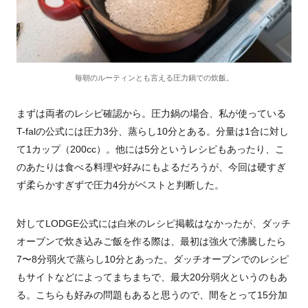
毎朝のルーティンとも言える圧力鍋での炊飯。
まずは両者のレシピ確認から。圧力鍋の場合、私が使っている
T-falの公式には圧力3分、蒸らし10分とある。分量は1合に対し
て1カップ（200cc）。他には5分というレシピもあったり、こ
のあたりは食べる料理や好みにもよるだろうが、今回は硬すぎ
ず柔らかすぎずで圧力4分がベストと判断した。
対してLODGE公式には白米のレシピ掲載はなかったが、ダッチ
オーブンで炊き込みご飯を作る際は、最初は強火で沸騰したら
7〜8分弱火で蒸らし10分とあった。ダッチオーブンでのレシピ
もサイトなどによってまちまちで、最大20分弱火というのもあ
る。こちらも好みの問題もあると思うので、間をとって15分加