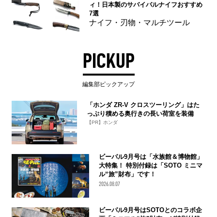
ィ！日本製のサバイバルナイフおすすめ
7選
ナイフ・刃物・マルチツール
PICKUP
編集部ピックアップ
「ホンダ ZR-V クロスツーリング」はた
っぷり積める奥行きの長い荷室を装備
【PR】ホンダ
ビーパル9月号は「水族館＆博物館」
大特集！ 特別付録は「SOTO ミニマ
ル“旅”財布」です！
2026.08.07
ビーパル9月号はSOTOとのコラボ企