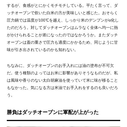
するが、食感がとにかくモチモチしている。平たく言って、ダ
ッチオーブンで炊いた白米の方が美味しいと感じた。おそらく
圧力鍋では温度が100℃を越え、しっかり米のデンプンがα化し
たのだろう。対してダッチオーブンはムラなく全体へ均一に熱
がかけられることが差になったのではなかろうか。またダッチ
オーブンは蓋の重さで圧力も適度にかかるため、同じように甘
味が引き出されているのかも知れない。
ちなみに、ダッチオーブンのお手入れには油の塗布が不可欠
だ。使う種類のよってはお米に影響がありそうなものだが、私
は風味や香りのない太白胡麻油を使っていて米に味が移ること
もなかった。気になる方は米油でお手入れをするのも良いだろ
う。
勝負はダッチオーブンに軍配が上がった