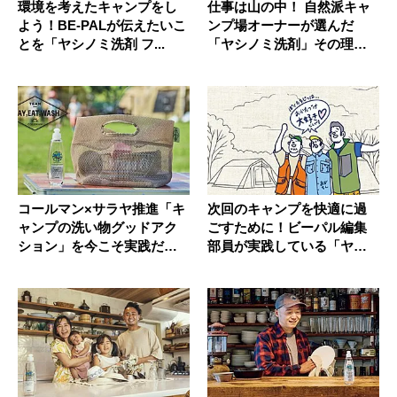
環境を考えたキャンプをし
仕事は山の中！ 自然派キャ
よう！BE-PALが伝えたいこ
ンプ場オーナーが選んだ
とを「ヤシノミ洗剤 フ...
「ヤシノミ洗剤」その理由
とは
コールマン×サラヤ推進「キ
次回のキャンプを快適に過
ャンプの洗い物グッドアク
ごすために！ビーパル編集
ション」を今こそ実践だ
部員が実践している「ヤシ
っ！
ノミ洗剤...