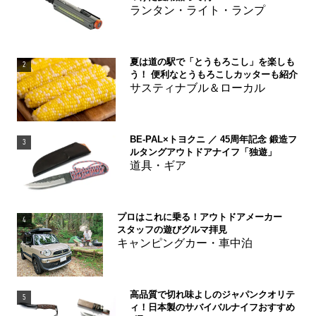
ランタン・ライト・ランプ
夏は道の駅で「とうもろこし」を楽しも
2
う！ 便利なとうもろこしカッターも紹介
サスティナブル＆ローカル
BE-PAL×トヨクニ ／ 45周年記念 鍛造フ
3
ルタングアウトドアナイフ「独遊」
道具・ギア
プロはこれに乗る！アウトドアメーカー
4
スタッフの遊びグルマ拝見
キャンピングカー・車中泊
高品質で切れ味よしのジャパンクオリテ
5
ィ！日本製のサバイバルナイフおすすめ