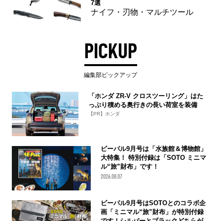
7選
ナイフ・刃物・マルチツール
PICKUP
編集部ピックアップ
「ホンダ ZR-V クロスツーリング」はた
っぷり積める奥行きの長い荷室を装備
【PR】ホンダ
ビーパル9月号は「水族館＆博物館」
大特集！ 特別付録は「SOTO ミニマ
ル“旅”財布」です！
2026.08.07
ビーパル9月号はSOTOとのコラボ企
画「ミニマル“旅”財布」が特別付録
です！シルバーとブラックどちらが