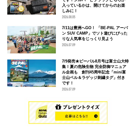
入っているかは、開けてからのお楽
しみに！
2026.08.05
7/11は豊洲へGO！ 「BE-PAL アーバ
ン SUV CAMP」でソト遊びにぴった
りな人気車をじっくり見よう
2026.07.09
7/9発売★ビーパル8月号は富士山大特
集！夏の危険生物 完全防御マニュア
ル企画も 創刊45周年記念「mini富
士山ベル＆ラゲッジ刺繍タグ」付き
です！
2026.07.09