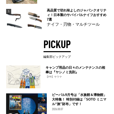
高品質で切れ味よしのジャパンクオリテ
5
ィ！日本製のサバイバルナイフおすすめ
7選
ナイフ・刃物・マルチツール
PICKUP
編集部ピックアップ
キャンプ用品の日々のメンテナンスの相
棒は『ヤシノミ洗剤』
【PR】サラヤ
ビーパル9月号は「水族館＆博物館」
大特集！ 特別付録は「SOTO ミニマ
ル“旅”財布」です！
2026.08.07