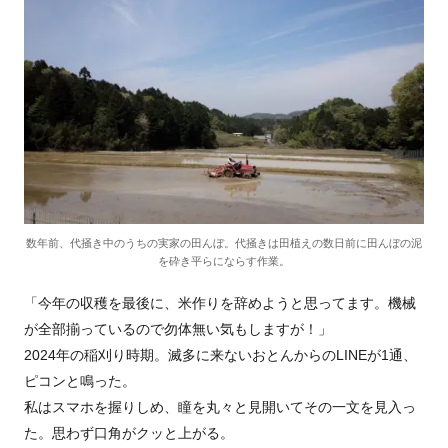
数年前、代掻き中のうちの実家の田んぼ。代掻きは田植えの数日前に田んぼの泥
を砕き平らにならす作業。
「今年の収穫を最後に、米作りを辞めようと思ってます。機械
が全部揃っているので勿体無い気もしますが！」
2024年の稲刈り時期。滅多に来ないおとんからのLINEが1通、
ピコンと鳴った。
私はスマホを握りしめ、瞳を丸々と見開いてその一文を見入っ
た。思わず口角がクッと上がる。