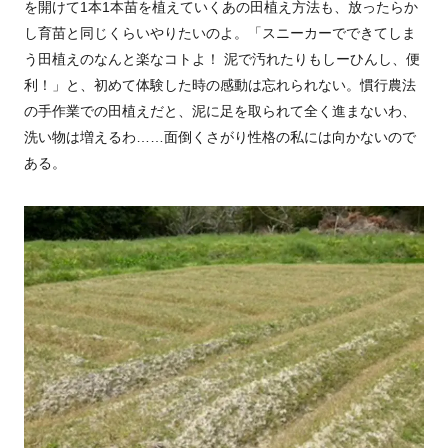
を開けて1本1本苗を植えていくあの田植え方法も、放ったらか
し育苗と同じくらいやりたいのよ。「スニーカーでできてしま
う田植えのなんと楽なコトよ！ 泥で汚れたりもしーひんし、便
利！」と、初めて体験した時の感動は忘れられない。慣行農法
の手作業での田植えだと、泥に足を取られて全く進まないわ、
洗い物は増えるわ……面倒くさがり性格の私には向かないので
ある。