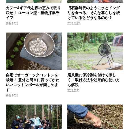
カヌー&ギア代を森の恵みで取り
旧石器時代のように水とドング
戻せ！ ユーコン流・植物採集ラ
リを食べる。そんな暮らしを続
イフ
けているとどうなるのか？
2026.07.25
2026.07.22
自宅でオーガニックコットンを
扇風機に保冷剤を付けて涼し
栽培！ 意外と簡単に育ってかわ
く！取付方法や効果的な使い方
いいコットンボールが楽しめま
も解説
す
2026.07.14
2026.07.20