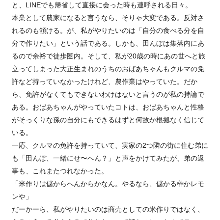
と、LINEでも帰省して直接に会った時も連呼される日々。
本業として農家になると言うなら、そりゃ大変である。反対さ
れるのも頷ける。が、私がやりたいのは「自分の食べる分を自
分で作りたい」という話である。しかも、田んぼは集落内にあ
るので余裕で徒歩圏内。そして、私が20歳の時にあの世へと旅
立ってしまった大正生まれのうちのおばあちゃんもクルマの免
許など持っていなかったけれど、農作業はやっていた。だか
ら、免許がなくてもできないわけはないと言うのが私の持論で
ある。おばあちゃんがやっていたコトは、おばあちゃんと性格
がそっくりな孫の自分にもできるはずと何故か根拠なく信じて
いる。
一応、クルマの免許を持っていて、実家の2つ隣の街に住む弟に
も「田んぼ、一緒にせ〜へん？」と声をかけてみたが、弟の返
事も、これまたつれなかった。
「米作りは儲からへんからかなん。やるなら、儲かる榊かレモ
ンや」
だーかーら、私がやりたいのは商売としての米作りではなく、