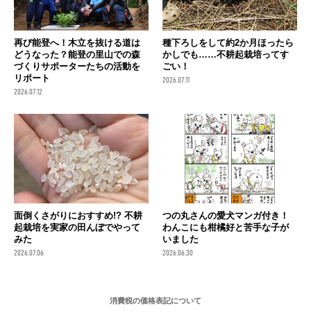
再び能登へ！木立を抜ける道は
種下ろしをして約2か月ほったら
どうなった？能登の里山での森
かしでも……不耕起栽培ってす
づくりサポーターたちの活動を
ごい！
リポート
2026.07.11
2026.07.12
面倒くさがりにおすすめ!? 不耕
つの丸さんの愛犬マンガ付き！
起栽培を実家の田んぼでやって
わんこにも柑橘好と苦手な子が
みた
いました
2026.07.06
2026.06.30
消費税の価格表記について