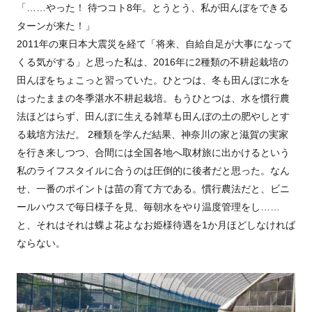
「……やった！ 待つコト8年。とうとう、私が田んぼをできる
ターンが来た！」
2011年の東日本大震災を経て「将来、自給自足が大事になって
くる気がする」と思った私は、2016年に2種類の不耕起栽培の
田んぼをちょこっと習っていた。ひとつは、冬も田んぼに水を
はったままの冬季湛水不耕起栽培。もうひとつは、水を慣行農
法ほどはらず、田んぼに生える雑草も田んぼの土の肥やしとす
る栽培方法だ。 2種類を学んだ結果、神奈川の家と滋賀の実家
を行き来しつつ、合間には全国各地へ取材旅に出かけるという
私のライフスタイルに合うのは圧倒的に後者だと思った。なん
せ、一番のポイントは苗の育て方である。慣行農法だと、ビニ
ールハウスで毎日様子を見、毎朝水をやり温度管理をし……
と、それはそれは蝶よ花よなお姫様待遇を1か月ほどしなければ
ならない。