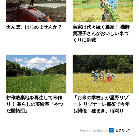
田んぼ、はじめませんか？
実家は代々続く農家！ 磯野
貴理子さんがおいしい米づ
くりに挑戦
耕作放棄地を再生して米作
「お米の学校」が星野リゾ
り！ 暮らしの実験室「やつ
ート リゾナーレ那須で今年
だ開拓団」
も開催！種まき、稲刈り、
脱穀も...
Recommended by