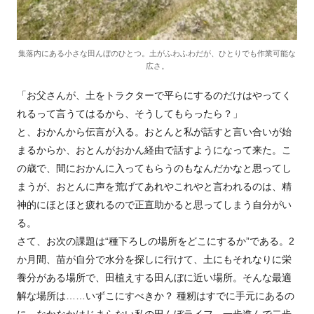
集落内にある小さな田んぼのひとつ。土がふわふわだが、ひとりでも作業可能な
広さ。
「お父さんが、土をトラクターで平らにするのだけはやってく
れるって言うてはるから、そうしてもらったら？」
と、おかんから伝言が入る。おとんと私が話すと言い合いが始
まるからか、おとんがおかん経由で話すようになって来た。こ
の歳で、間におかんに入ってもらうのもなんだかなと思ってし
まうが、おとんに声を荒げてあれやこれやと言われるのは、精
神的にほとほと疲れるので正直助かると思ってしまう自分がい
る。
さて、お次の課題は“種下ろしの場所をどこにするか”である。2
か月間、苗が自分で水分を探しに行けて、土にもそれなりに栄
養分がある場所で、田植えする田んぼに近い場所。そんな最適
解な場所は……いずこにすべきか？ 種籾はすでに手元にあるの