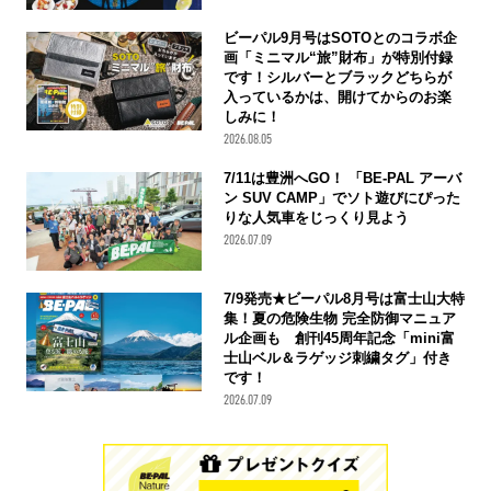
ビーパル9月号はSOTOとのコラボ企
画「ミニマル“旅”財布」が特別付録
です！シルバーとブラックどちらが
入っているかは、開けてからのお楽
しみに！
2026.08.05
7/11は豊洲へGO！ 「BE-PAL アーバ
ン SUV CAMP」でソト遊びにぴった
りな人気車をじっくり見よう
2026.07.09
7/9発売★ビーパル8月号は富士山大特
集！夏の危険生物 完全防御マニュア
ル企画も 創刊45周年記念「mini富
士山ベル＆ラゲッジ刺繍タグ」付き
です！
2026.07.09