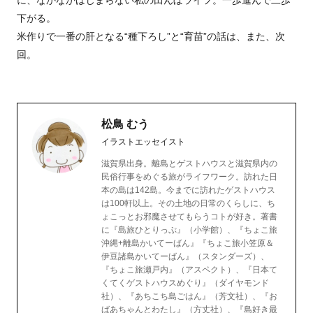
に、なかなかはじまらない私の田んぼライフ。一歩進んで二歩
下がる。
米作りで一番の肝となる“種下ろし”と“育苗”の話は、また、次
回。
松鳥 むう
イラストエッセイスト
滋賀県出身。離島とゲストハウスと滋賀県内の
民俗行事をめぐる旅がライフワーク。訪れた日
本の島は142島。今までに訪れたゲストハウス
は100軒以上。その土地の日常のくらしに、ち
ょこっとお邪魔させてもらうコトが好き。著書
に『島旅ひとりっぷ』（小学館）、『ちょこ旅
沖縄+離島かいてーばん』『ちょこ旅小笠原＆
伊豆諸島かいてーばん』（スタンダーズ）、
『ちょこ旅瀬戸内』（アスペクト）、『日本て
くてくゲストハウスめぐり』（ダイヤモンド
社）、『あちこち島ごはん』（芳文社）、『お
ばあちゃんとわたし』（方丈社）、『島好き最