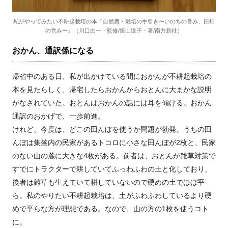
私がやってみたい不耕起栽培の本『自然農・栽培の手引き〜いのちの営み、田畑
の営み〜』（川口由一・監修/鏡山悦子・著/南方新社）
おかん、通訳係になる
帰省中のある日、私が出かけている間におかんが不耕起栽培の
本を見たらしく、帰宅したらおかんからおとんに大まかな説明
がなされていた。おとんはおかんの話には耳を傾ける。おかん
通訳のおかげで、一歩前進。
けれど、今度は、どこの田んぼを使うか問題が勃発。うちの田
んぼは集落内の民家があるトコロに小さな田んぼが2枚と、民家
のない山の麓に大きな4枚がある。前者は、おとんが雑草対策で
すでにトラクターで耕していてふっわふわの土と化しており、
後者は雑草も生えていて耕していないので硬めの土でほぼ平
ら。私のやりたい不耕起栽培は、土がふわふわしているより硬
めで平らな方が理想である。なので、山の方の1枚を使うコト
に。