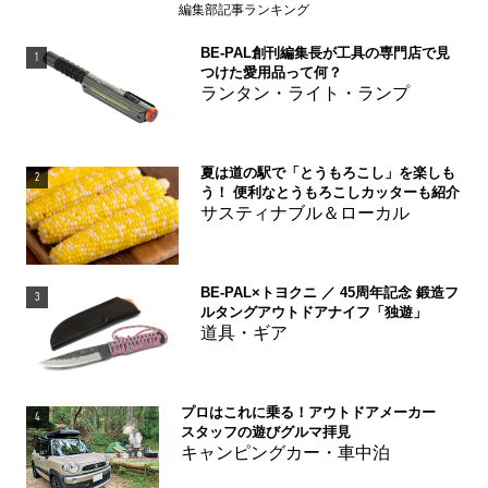
編集部記事ランキング
BE-PAL創刊編集長が工具の専門店で見
1
つけた愛用品って何？
ランタン・ライト・ランプ
夏は道の駅で「とうもろこし」を楽しも
2
う！ 便利なとうもろこしカッターも紹介
サスティナブル＆ローカル
BE-PAL×トヨクニ ／ 45周年記念 鍛造フ
3
ルタングアウトドアナイフ「独遊」
道具・ギア
プロはこれに乗る！アウトドアメーカー
4
スタッフの遊びグルマ拝見
キャンピングカー・車中泊