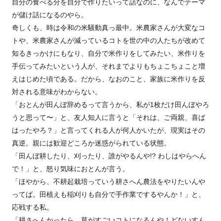
自分の食べる分を自分で作りたいって話なのに、なんでテーマ
が儲け話になるのやら。
奇しくも、時は令和の米騒動真っ最中。米農家さんが大変なコ
トや、米農家さんが減っているコトを世の中の人たちが改めて
知るきっかけにもなり、自分で米作りをしてみたい、米作りを
手伝ってみたいという人が、それまでよりもちょこちょこと増
えはじめた頃である。だから、なおのこと、家族に米作りを反
対される意味がわからない。
「おとんが田んぼ辞めるって言うから、私が1枚だけ田んぼやろ
うと思って〜」と、友人知人に言うと「それは、ご両親、喜ば
はったやろ？」と言ってくれる人が何人かいたが、現実はその
真逆。親には歓迎どころか迷惑がられている状態。
「田んぼ耕したり、刈ったり、誰がやるんや!? わしはやらへん
で！」と、怒り気味におとんが言う。
「ほやから、不耕起栽培っていう耕さへん農法をやりたいんや
ってば。田植えも稲刈りも自分で手作業でするやんか！」と、
応戦する私。
「耕さへんかったら、草がすごいコトになるんや！どないすん