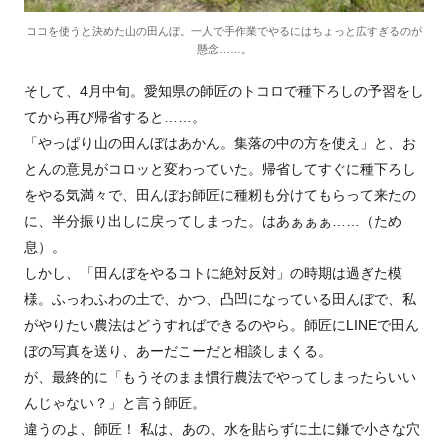
ココを使うと決めた山の田んぼ。一人で手作業でやるにはちょっと広すぎるのが
懸念……。
そして、4月中旬。愛知県の師匠のトコロで種下ろしの予習をし
てから再び帰省すると……。
「やっぱり山の田んぼはあかん。集落の中の方を使え」と、お
とんの意見がコロッと変わっていた。帰省してすぐに種下ろし
をやる気満々で、田んぼお師匠に種籾も分けてもらって来たの
に、半分振り出しに戻ってしまった。はあぁぁぁ……（ため
息）。
しかし、「田んぼをやるコトに絶対反対」の時期は過ぎた模
様。ふっわふわの土で、かつ、凸凹になっている田んぼで、私
がやりたい農法はどうすればできるのやら。師匠にLINEで田ん
ぼの写真を送り、あーだこーだと相談しまくる。
が、最終的に「もうそのまま慣行農法でやってしまったらいい
んじゃない？」と言う師匠。
違うのよ、師匠！ 私は、あの、水を貼らずに土に鎌で小さな穴