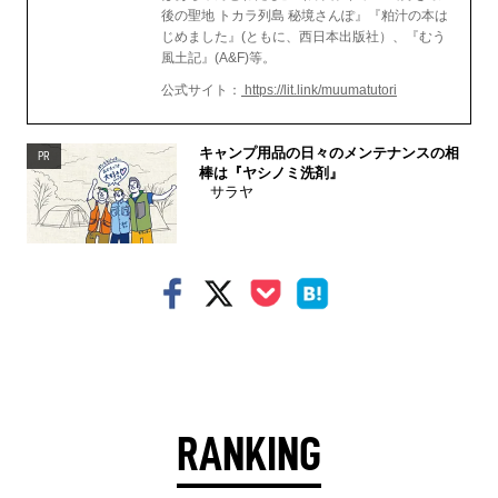
後の聖地 トカラ列島 秘境さんぽ』『粕汁の本は
じめました』(ともに、西日本出版社）、『むう
風土記』(A&F)等。
公式サイト：
https://lit.link/muumatutori
キャンプ用品の日々のメンテナンスの相
PR
棒は『ヤシノミ洗剤』
サラヤ
RANKING