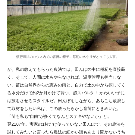
慣行農法のハウス内での育苗の様子。毎朝の水やりがとっても大事。
が、私の教えてもらった農法では、田んぼの中に種籾を直接蒔
く。そして、人間は水もやらなければ、温度管理も担当しな
い。苗は自然界からの恵みの雨と、自力で土の中から探してく
る水分だけで約2か月かけて育つ。超スパルタ！ かわいい子に
は旅をさせろスタイルだ。田んぼをしながら、あちこち放浪し
て取材をしたい私は、この放ったらかし育苗にときめいた。
「苗も私も“自由”が多くてなんとステキやないか」と。
翌2107年。実家の1枚だけ使っていない田んぼで、その農法を
試してみたいと言ったら農法の細かい話もあまり聞かないうち