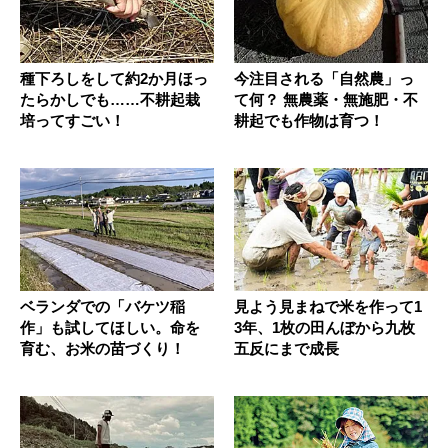
種下ろしをして約2か月ほっ
今注目される「自然農」っ
たらかしでも……不耕起栽
て何？ 無農薬・無施肥・不
培ってすごい！
耕起でも作物は育つ！
ベランダでの「バケツ稲
見よう見まねで米を作って1
作」も試してほしい。命を
3年、1枚の田んぼから九枚
育む、お米の苗づくり！
五反にまで成長