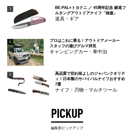
BE-PAL×トヨクニ ／ 45周年記念 鍛造フ
3
ルタングアウトドアナイフ「独遊」
道具・ギア
プロはこれに乗る！アウトドアメーカー
4
スタッフの遊びグルマ拝見
キャンピングカー・車中泊
高品質で切れ味よしのジャパンクオリテ
5
ィ！日本製のサバイバルナイフおすすめ
7選
ナイフ・刃物・マルチツール
PICKUP
編集部ピックアップ