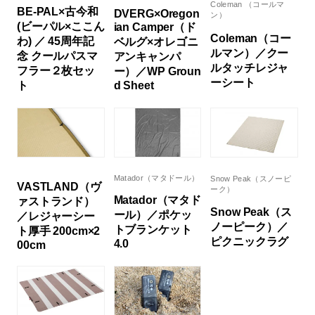
Coleman （コールマ
BE-PAL×古今和
DVERG×Oregon
ン）
(ビーパル×ここん
ian Camper（ド
Coleman（コー
わ) ／ 45周年記
ベルグ×オレゴニ
ルマン）／クー
念 クールパスマ
アンキャンパ
ルタッチレジャ
フラー２枚セッ
ー）／WP Groun
ーシート
ト
d Sheet
Matador（マタドール）
Snow Peak（スノーピ
VASTLAND（ヴ
ーク）
Matador（マタド
ァストランド）
Snow Peak（ス
ール）／ポケッ
／レジャーシー
ノーピーク）／
トブランケット
ト厚手 200cm×2
ピクニックラグ
4.0
00cm