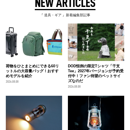
NEW ARTICLES
『 道具・ギア 』新着編集部記事
荷物をひとまとめにできる60リ
DOD恒例の限定Tシャツ「干支
ットルの大容量バッグ！おすす
Tee」2027年バージョンが予約受
めモデルを紹介
付中！ファン待望のペットサイ
ズなのだ
2026.08.08
2026.08.08