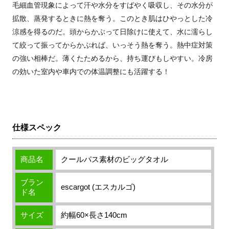
毛細血管現象によって汗や水分をすばやく吸収し、その水分が
拡散、蒸発するときに熱を奪う。このとき肌はひやっとした冷
涼感を得るのだ。頭からかぶって日除けに使えて、水に濡らし
て絞って振ってからかぶれば、いっそう熱を奪う。熱中症対策
の強い相棒だ。薄くたためるから、持ち運びもしやすい。冷房
の効いた室内や車内での体温調整にも活躍する！
仕様スペック
商品名
クールパス素材のビッグタオル
ブラン
escargot (エスカルゴ)
ド名
サイズ
約幅60×長さ140cm