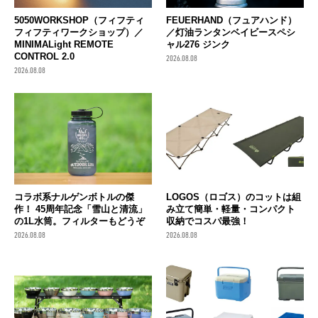
FEUERHAND（フュアハンド）
5050WORKSHOP（フィフティ
／灯油ランタンベイビースペシ
フィフティワークショップ）／
ャル276 ジンク
MINIMALight REMOTE
CONTROL 2.0
2026.08.08
2026.08.08
コラボ系ナルゲンボトルの傑
LOGOS（ロゴス）のコットは組
作！ 45周年記念「雪山と清流」
み立て簡単・軽量・コンパクト
の1L水筒。フィルターもどうぞ
収納でコスパ最強！
2026.08.08
2026.08.08