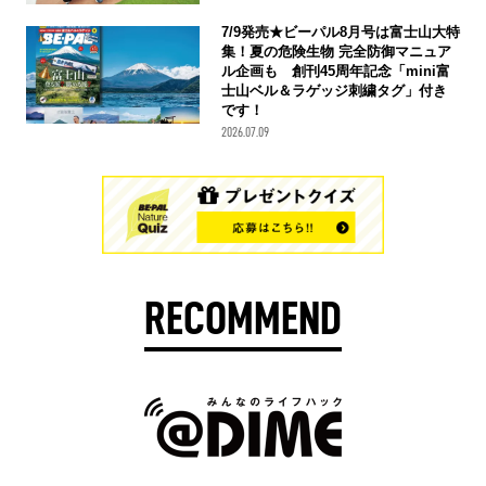
7/9発売★ビーパル8月号は富士山大特
集！夏の危険生物 完全防御マニュア
ル企画も 創刊45周年記念「mini富
士山ベル＆ラゲッジ刺繍タグ」付き
です！
2026.07.09
RECOMMEND