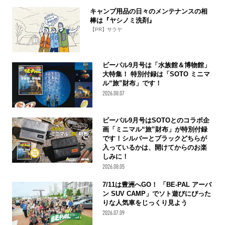
キャンプ用品の日々のメンテナンスの相
棒は『ヤシノミ洗剤』
【PR】サラヤ
ビーパル9月号は「水族館＆博物館」
大特集！ 特別付録は「SOTO ミニマ
ル“旅”財布」です！
2026.08.07
ビーパル9月号はSOTOとのコラボ企
画「ミニマル“旅”財布」が特別付録
です！シルバーとブラックどちらが
入っているかは、開けてからのお楽
しみに！
2026.08.05
7/11は豊洲へGO！ 「BE-PAL アーバ
ン SUV CAMP」でソト遊びにぴった
りな人気車をじっくり見よう
2026.07.09