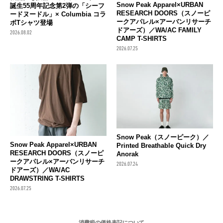
Snow Peak Apparel×URBAN
誕生55周年記念第2弾の「シーフ
RESEARCH DOORS（スノーピ
ードヌードル」× Columbia コラ
ークアパレル×アーバンリサーチ
ボTシャツ登場
ドアーズ）／WA/AC FAMILY
2026.08.02
CAMP T-SHIRTS
2026.07.25
Snow Peak（スノーピーク）／
Snow Peak Apparel×URBAN
Printed Breathable Quick Dry
RESEARCH DOORS（スノーピ
Anorak
ークアパレル×アーバンリサーチ
2026.07.24
ドアーズ）／WA/AC
DRAWSTRING T-SHIRTS
2026.07.25
消費税の価格表記について