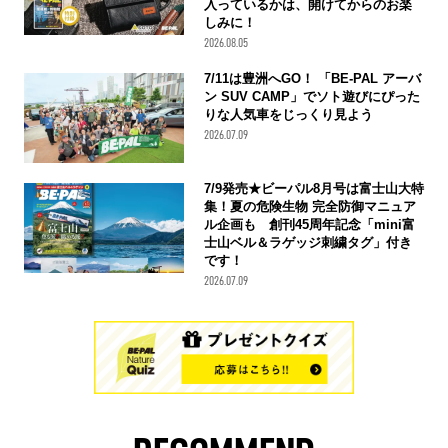
入っているかは、開けてからのお楽
しみに！
2026.08.05
7/11は豊洲へGO！ 「BE-PAL アーバ
ン SUV CAMP」でソト遊びにぴった
りな人気車をじっくり見よう
2026.07.09
7/9発売★ビーパル8月号は富士山大特
集！夏の危険生物 完全防御マニュア
ル企画も 創刊45周年記念「mini富
士山ベル＆ラゲッジ刺繍タグ」付き
です！
2026.07.09