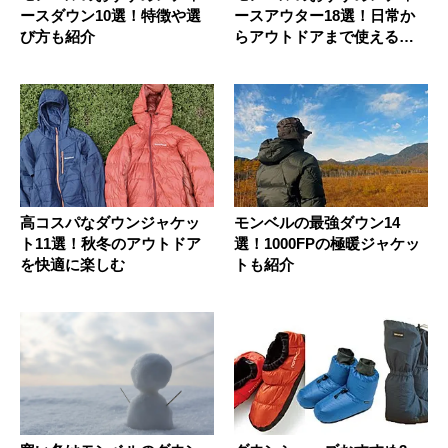
ースダウン10選！特徴や選
ースアウター18選！日常か
び方も紹介
らアウトドアまで使える最
強ライ...
高コスパなダウンジャケッ
モンベルの最強ダウン14
ト11選！秋冬のアウトドア
選！1000FPの極暖ジャケッ
を快適に楽しむ
トも紹介