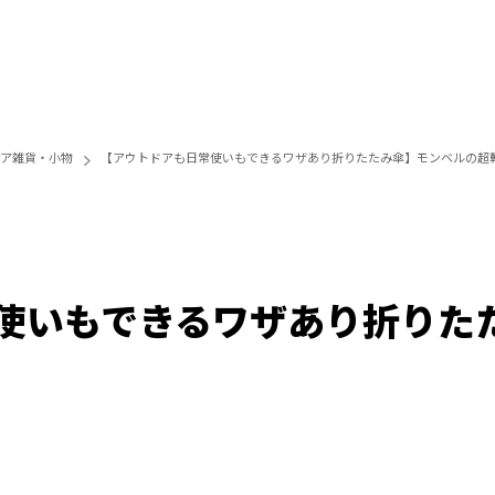
ア雑貨・小物
【アウトドアも日常使いもできるワザあり折りたたみ傘】モンベルの超
使いもできるワザあり折りた
Loaded
:
100.00%
/