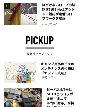
ほどけないロープの結
5
び方5選！No.1アウト
ドア雑誌が定番のロー
プワークを解説
ロープワーク
PICKUP
編集部ピックアップ
キャンプ用品の日々の
メンテナンスの相棒は
『ヤシノミ洗剤』
【PR】サラヤ
ビーパル9月号は
SOTOとのコラボ
企画「ミニマ
ル“旅”財布」が特