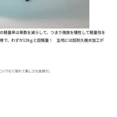
の軽量傘は骨数を減らして、つまり強度を犠牲して軽量性を
骨で、わずか129ｇと超軽量！ 生地には超耐久撥水加工が
にシワなく張れて美しさも抜群だ。