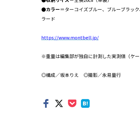
●カラー
＝ターコイズブルー、ブルーブラック
ラード
https://www.montbell.jp/
※重量は編集部が独自に計測した実測値（ケー
◎構成／坂本りえ ◎撮影／永易量行