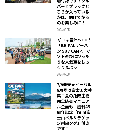
別付録です！シル
バーとブラックど
ちらが入っている
かは、開けてから
のお楽しみに！
2026.08.05
7/11は豊洲へGO！
「BE-PAL アーバ
ン SUV CAMP」で
ソト遊びにぴった
りな人気車をじっ
くり見よう
2026.07.09
7/9発売★ビーパル
8月号は富士山大特
集！夏の危険生物
完全防御マニュア
ル企画も 創刊45
周年記念「mini富
士山ベル＆ラゲッ
ジ刺繍タグ」付き
です！