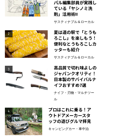
パル編集部員が実践し
ている「ヤシノミ洗
剤」活用術!!
サスティナブル＆ローカル
夏は道の駅で「とうも
2
ろこし」を楽しもう！
便利なとうもろこしカ
ッターも紹介
サスティナブル＆ローカル
高品質で切れ味よしの
3
ジャパンクオリティ！
日本製のサバイバルナ
イフおすすめ7選
ナイフ・刃物・マルチツー
ル
プロはこれに乗る！ア
4
ウトドアメーカースタ
ッフの遊びグルマ拝見
キャンピングカー・車中泊