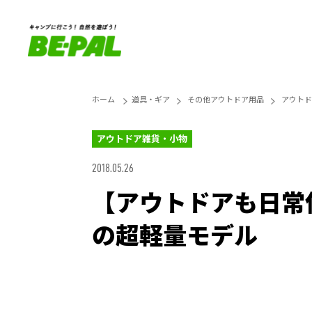
ホーム
道具・ギア
その他アウトドア用品
アウトド
アウトドア雑貨・小物
2018.05.26
【アウトドアも日常
の超軽量モデル
Unmute