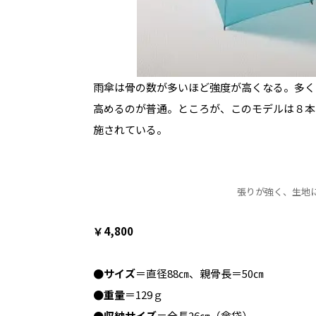
雨傘は骨の数が多いほど強度が高くなる。多く
高めるのが普通。ところが、このモデルは８本
施されている。
張りが強く、生地
￥4,800
●サイズ
＝直径88㎝、親骨長＝50㎝
●重量
＝129ｇ
●収納サイズ
＝全長26㎝（傘袋）