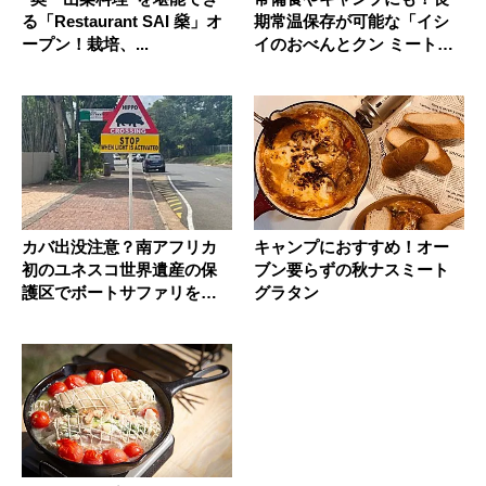
る「Restaurant SAI 燊」オ
期常温保存が可能な「イシ
ープン！栽培、...
イのおべんとクン ミートボ
ール」...
カバ出没注意？南アフリカ
キャンプにおすすめ！オー
初のユネスコ世界遺産の保
ブン要らずの秋ナスミート
護区でボートサファリを満
グラタン
喫したぞ...