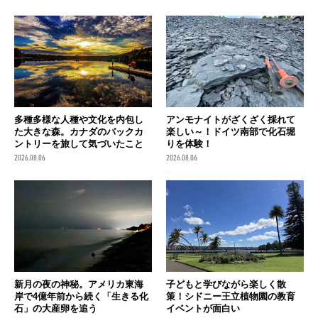
多種多様な人種や文化を内包し
アンモナイトがざくざく採れて
た大きな森。カナダのバックカ
楽しい～！ドイツ南部で化石堀
ントリーを旅して気づいたこと
りを体験！
2026.08.06
2026.08.06
新月の夜の神秘。アメリカ東海
子どもと学びながら楽しく散
岸で4億年前から続く「生きる化
策！シドニー王立植物園の教育
石」の大産卵を追う
イベントが面白い