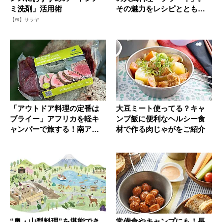
ミ洗剤」活用術
その魅力をレシピとともに
紹介！
【PR】サラヤ
「アウトドア料理の定番は
大豆ミート使ってる？キャ
ブライー」アフリカを軽キ
ンプ飯に便利なヘルシー食
ャンパーで旅する！南アフ
材で作る肉じゃがをご紹介
リカ編 ...
“奥・山梨料理”を堪能でき
常備食やキャンプにも！長