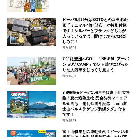
ビーパル9月号はSOTOとのコラボ企
画「ミニマル“旅”財布」が特別付録
です！シルバーとブラックどちらが
入っているかは、開けてからのお楽
しみに！
2026.08.05
7/11は豊洲へGO！ 「BE-PAL アーバ
ン SUV CAMP」でソト遊びにぴった
りな人気車をじっくり見よう
2026.07.09
7/9発売★ビーパル8月号は富士山大特
集！夏の危険生物 完全防御マニュア
ル企画も 創刊45周年記念「mini富
士山ベル＆ラゲッジ刺繍タグ」付き
です！
2026.07.09
富士山特集との連動企画！ビーパル8