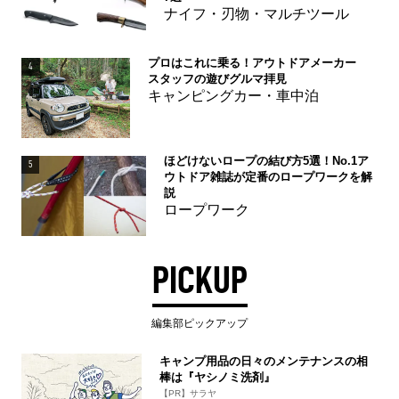
ナイフ・刃物・マルチツール
プロはこれに乗る！アウトドアメーカー
4
スタッフの遊びグルマ拝見
キャンピングカー・車中泊
ほどけないロープの結び方5選！No.1ア
5
ウトドア雑誌が定番のロープワークを解
説
ロープワーク
PICKUP
編集部ピックアップ
キャンプ用品の日々のメンテナンスの相
棒は『ヤシノミ洗剤』
【PR】サラヤ