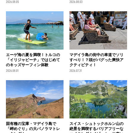
2026.08.05
2026.08.03
エーゲ海の夏を満喫！トルコの
マデイラ島の街中の車道でソリ
「イリジャビーチ」ではじめて
すべり！？頭がバグった爽快ア
のキッズサーフィン体験
クティビティ！
2026.08.01
2026.07.31
固有種の宝庫・マデイラ島で
スイス・シュトックホルン山の
「岬めぐり」の大パノラマトレ
絶景を満喫するバリアフリーな