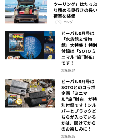
ツーリング」はたっぷ
り積める奥行きの長い
荷室を装備
【PR】ホンダ
ビーパル9月号は
「水族館＆博物
館」大特集！ 特別
付録は「SOTO ミ
ニマル“旅”財布」
です！
2026.08.07
ビーパル9月号は
SOTOとのコラボ
企画「ミニマ
ル“旅”財布」が特
別付録です！シル
バーとブラックど
ちらが入っている
かは、開けてから
のお楽しみに！
2026.08.05