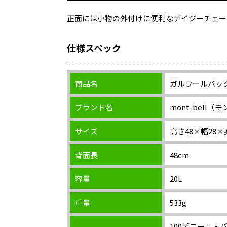
正面には小物の外付けに便利なデイジーチェー
仕様スペック
商品名
ガルワールパック
ブランド名
mont-bell（
サイズ
高さ48×幅28×
背面長
48cm
容量
20L
重量
533g
100デニール