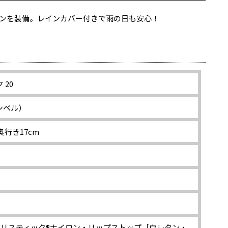
ンを装備。レインカバー付きで雨の日も安心！
 20
モンベル）
奥行き17cm
・バリスティック®ナイロン・リップストップ［ウレタン・