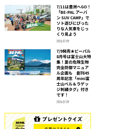
7/11は豊洲へGO！
「BE-PAL アーバ
ン SUV CAMP」で
ソト遊びにぴった
りな人気車をじっ
くり見よう
2026.07.09
7/9発売★ビーパル
8月号は富士山大特
集！夏の危険生物
完全防御マニュア
ル企画も 創刊45
周年記念「mini富
士山ベル＆ラゲッ
ジ刺繍タグ」付き
です！
2026.07.09