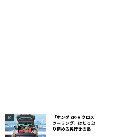
「ホンダ ZR-V クロス
PR
ツーリング」はたっぷ
り積める奥行きの長い
荷室を装備