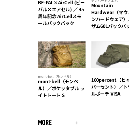
テンハードウェア）
BE-PAL×AirCell (ビー
Mountain
パル×エアセル) ／ 45
Hardwear（マ
周年記念 AirCellスモ
ンハードウェア）
ールバックパック
ザム60Lバックパ
mont-bell（モンベル）
100percent（ヒ
mont-bell（モンベ
パーセント）／ト
ル）／ポケッタブル ラ
ルポーチ VISA
イトトート S
MORE