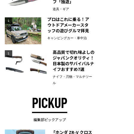
フ「独遊」
道具・ギア
プロはこれに乗る！ア
4
ウトドアメーカースタ
ッフの遊びグルマ拝見
キャンピングカー・車中泊
高品質で切れ味よしの
5
ジャパンクオリティ！
日本製のサバイバルナ
イフおすすめ7選
ナイフ・刃物・マルチツー
ル
PICKUP
編集部ピックアップ
「ホンダ ZR-V クロス