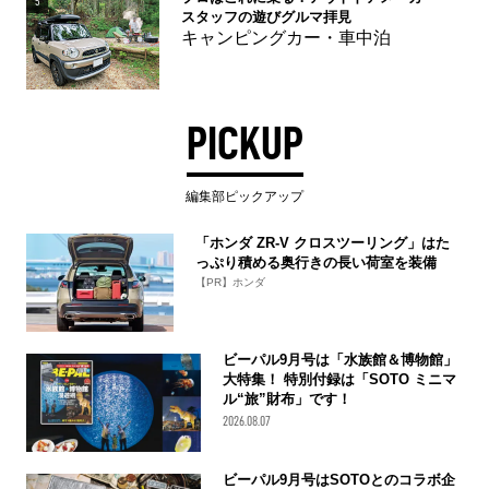
5
スタッフの遊びグルマ拝見
キャンピングカー・車中泊
PICKUP
編集部ピックアップ
「ホンダ ZR-V クロスツーリング」はた
っぷり積める奥行きの長い荷室を装備
【PR】ホンダ
ビーパル9月号は「水族館＆博物館」
大特集！ 特別付録は「SOTO ミニマ
ル“旅”財布」です！
2026.08.07
ビーパル9月号はSOTOとのコラボ企