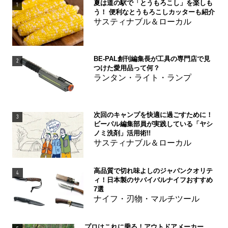
夏は道の駅で「とうもろこし」を楽しも
1
う！ 便利なとうもろこしカッターも紹介
サスティナブル＆ローカル
BE-PAL創刊編集長が工具の専門店で見
2
つけた愛用品って何？
ランタン・ライト・ランプ
次回のキャンプを快適に過ごすために！
3
ビーパル編集部員が実践している「ヤシ
ノミ洗剤」活用術!!
サスティナブル＆ローカル
高品質で切れ味よしのジャパンクオリテ
4
ィ！日本製のサバイバルナイフおすすめ
7選
ナイフ・刃物・マルチツール
プロはこれに乗る！アウトドアメーカー