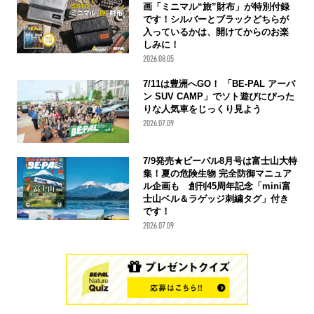
画「ミニマル“旅”財布」が特別付録
です！シルバーとブラックどちらが
入っているかは、開けてからのお楽
しみに！
2026.08.05
7/11は豊洲へGO！ 「BE-PAL アーバ
ン SUV CAMP」でソト遊びにぴった
りな人気車をじっくり見よう
2026.07.09
7/9発売★ビーパル8月号は富士山大特
集！夏の危険生物 完全防御マニュア
ル企画も 創刊45周年記念「mini富
士山ベル＆ラゲッジ刺繍タグ」付き
です！
2026.07.09