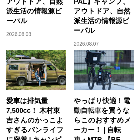
アウトドア、自然
PAL】キャンプ、
派生活の情報源ビ
アウトドア、自然
ーパル
派生活の情報源ビ
ーパル
2026.08.03
2026.08.07
愛車は排気量
やっぱり快適！電
7,500cc！ 木村東
動自転車を買うな
吉さんのかっこよ
らこのおすすめメ
すぎるバンライフ
ーカー！ | 自転
に密着 | キャンピ
車・MTB 【BE-