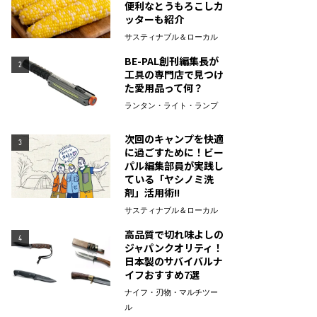
便利なとうもろこしカ
ッターも紹介
サスティナブル＆ローカル
BE-PAL創刊編集長が
2
工具の専門店で見つけ
た愛用品って何？
ランタン・ライト・ランプ
次回のキャンプを快適
3
に過ごすために！ビー
パル編集部員が実践し
ている「ヤシノミ洗
剤」活用術!!
サスティナブル＆ローカル
高品質で切れ味よしの
4
ジャパンクオリティ！
日本製のサバイバルナ
イフおすすめ7選
ナイフ・刃物・マルチツー
ル