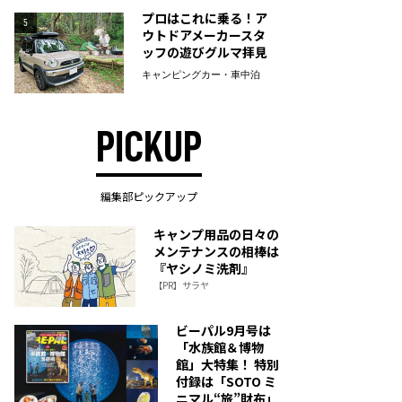
プロはこれに乗る！ア
5
ウトドアメーカースタ
ッフの遊びグルマ拝見
キャンピングカー・車中泊
PICKUP
編集部ピックアップ
キャンプ用品の日々の
メンテナンスの相棒は
『ヤシノミ洗剤』
【PR】サラヤ
ビーパル9月号は
「水族館＆博物
館」大特集！ 特別
付録は「SOTO ミ
ニマル“旅”財布」