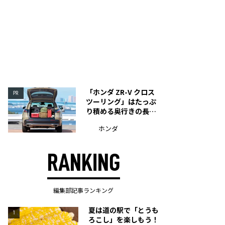
「ホンダ ZR-V クロス
PR
ツーリング」はたっぷ
り積める奥行きの長い
荷室を装備
ホンダ
RANKING
編集部記事ランキング
夏は道の駅で「とうも
1
ろこし」を楽しもう！