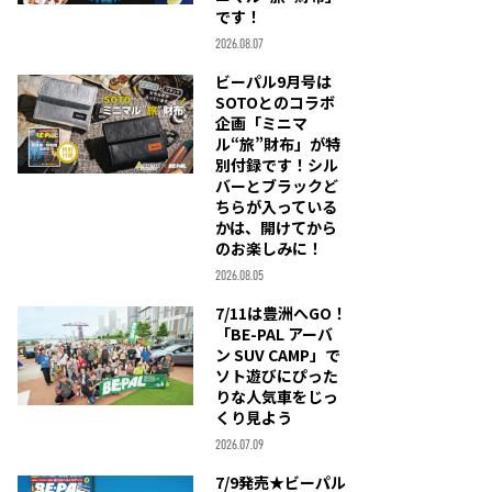
です！
2026.08.07
ビーパル9月号は
SOTOとのコラボ
企画「ミニマ
ル“旅”財布」が特
別付録です！シル
バーとブラックど
ちらが入っている
かは、開けてから
のお楽しみに！
2026.08.05
7/11は豊洲へGO！
「BE-PAL アーバ
ン SUV CAMP」で
ソト遊びにぴった
りな人気車をじっ
くり見よう
2026.07.09
7/9発売★ビーパル