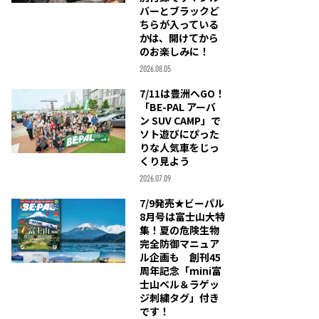
バーとブラックど
ちらが入っている
かは、開けてから
のお楽しみに！
2026.08.05
7/11は豊洲へGO！
「BE-PAL アーバ
ン SUV CAMP」で
ソト遊びにぴった
りな人気車をじっ
くり見よう
2026.07.09
7/9発売★ビーパル
8月号は富士山大特
集！夏の危険生物
完全防御マニュア
ル企画も 創刊45
周年記念「mini富
士山ベル＆ラゲッ
ジ刺繍タグ」付き
です！