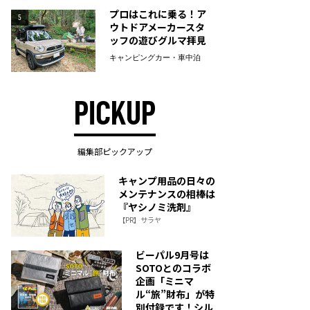
プロはこれに乗る！ア
5
ウトドアメーカースタ
ッフの遊びグルマ拝見
キャンピングカー・車中泊
PICKUP
編集部ピックアップ
キャンプ用品の日々の
メンテナンスの相棒は
『ヤシノミ洗剤』
【PR】サラヤ
ビーパル9月号は
SOTOとのコラボ
企画「ミニマ
ル“旅”財布」が特
別付録です！シル