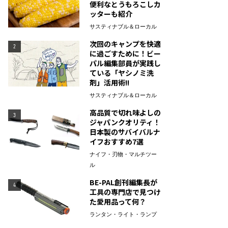
便利なとうもろこしカ
ッターも紹介
サスティナブル＆ローカル
次回のキャンプを快適
2
に過ごすために！ビー
パル編集部員が実践し
ている「ヤシノミ洗
剤」活用術!!
サスティナブル＆ローカル
高品質で切れ味よしの
3
ジャパンクオリティ！
日本製のサバイバルナ
イフおすすめ7選
ナイフ・刃物・マルチツー
ル
BE-PAL創刊編集長が
4
工具の専門店で見つけ
た愛用品って何？
ランタン・ライト・ランプ