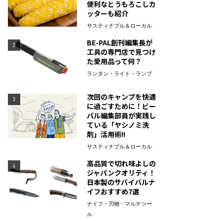
便利なとうもろこしカ
ッターも紹介
サスティナブル＆ローカル
BE-PAL創刊編集長が
2
工具の専門店で見つけ
た愛用品って何？
ランタン・ライト・ランプ
次回のキャンプを快適
3
に過ごすために！ビー
パル編集部員が実践し
ている「ヤシノミ洗
剤」活用術!!
サスティナブル＆ローカル
高品質で切れ味よしの
4
ジャパンクオリティ！
日本製のサバイバルナ
イフおすすめ7選
ナイフ・刃物・マルチツー
ル