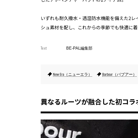
いずれも耐久撥水・透湿防水機能を備えた2レ
シュ素材を配し、これからの季節でも快適に着
Text
BE-PAL編集部
New Era（ニューエラ）
Barbour（バブアー）
異なるルーツが融合した初コラ