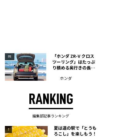
「ホンダ ZR-V クロス
PR
ツーリング」はたっぷ
り積める奥行きの長い
荷室を装備
ホンダ
RANKING
編集部記事ランキング
夏は道の駅で「とうも
1
ろこし」を楽しもう！