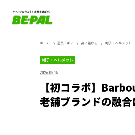
ホーム
道具・ギア
身に着ける
帽子・ヘルメット
帽子・ヘルメット
2026.05.14
【初コラボ】Barbo
老舗ブランドの融合
Unmute