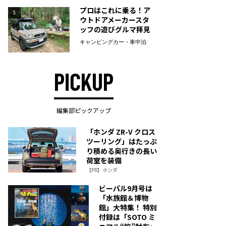
プロはこれに乗る！ア
5
ウトドアメーカースタ
ッフの遊びグルマ拝見
キャンピングカー・車中泊
PICKUP
編集部ピックアップ
「ホンダ ZR-V クロス
ツーリング」はたっぷ
り積める奥行きの長い
荷室を装備
【PR】ホンダ
ビーパル9月号は
「水族館＆博物
館」大特集！ 特別
付録は「SOTO ミ