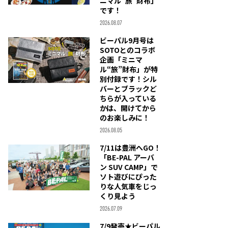
ニマル“旅”財布」
です！
2026.08.07
ビーパル9月号は
SOTOとのコラボ
企画「ミニマ
ル“旅”財布」が特
別付録です！シル
バーとブラックど
ちらが入っている
かは、開けてから
のお楽しみに！
2026.08.05
7/11は豊洲へGO！
「BE-PAL アーバ
ン SUV CAMP」で
ソト遊びにぴった
りな人気車をじっ
くり見よう
2026.07.09
7/9発売★ビーパル