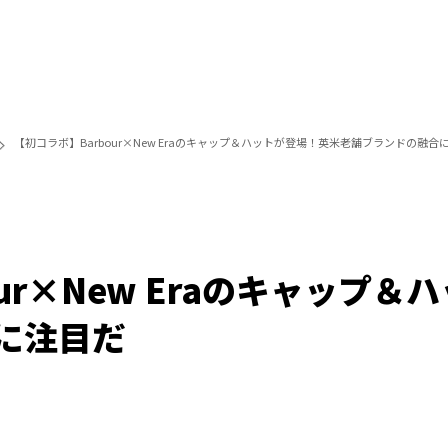
【初コラボ】Barbour×New Eraのキャップ＆ハットが登場！英米老舗ブランドの融合
ur×New Eraのキャップ
に注目だ
Loaded
:
100.00%
/