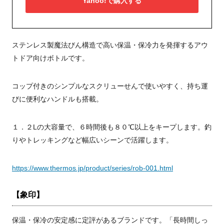
Yahoo!で購入する
ステンレス製魔法びん構造で高い保温・保冷力を発揮するアウ
トドア向けボトルです。
コップ付きのシンプルなスクリューせんで使いやすく、持ち運
びに便利なハンドルも搭載。
１．２Lの大容量で、６時間後も８０℃以上をキープします。釣
りやトレッキングなど幅広いシーンで活躍します。
https://www.thermos.jp/product/series/rob-001.html
【象印】
保温・保冷の安定感に定評があるブランドです。「長時間しっ