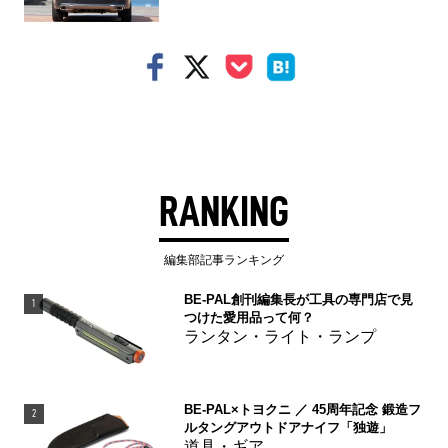
RANKING
編集部記事ランキング
BE-PAL創刊編集長が工具の専門店で見
1
つけた愛用品って何？
ランタン・ライト・ランプ
BE-PAL×トヨクニ ／ 45周年記念 鍛造フ
2
ルタングアウトドアナイフ「独遊」
道具・ギア