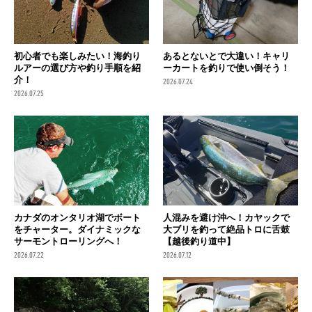
初心者でも楽しみたい！海釣り
あるとないとで大違い！キャリ
ルアーの選び方や釣り手順を紹
ーカートを釣りで使い倒そう！
介！
2026.07.24
2026.07.25
カナダのオンタリオ湖でボート
人混みを避け沖へ！カヤックで
をチャーター。ダイナミックな
大ブリを釣って絶品トロに舌鼓
サーモントローリングへ！
【越後釣り道中】
2026.07.22
2026.07.12