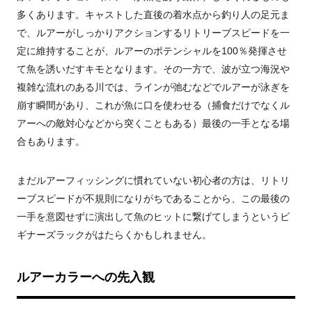
多くあります。キャストした直後の着水点から釣り人の足元ま
で、ルアーがしっかりアクションするリトリーブスピードを一
定に維持することが、ルアーのポテンシャルを100％発揮させ
て魚を誘いだすキモとなります。その一方で、波が立つ海況や
複雑な流れのある川では、ラインが弛むなどでルアーが泳ぎを
崩す瞬間があり、これが魚に口を使わせる（捕食だけでなくル
アーへの敵対心などから突くこともある）最後の一手となる場
合もあります。
まだルアーフィッシングに慣れていない初心者の方は、リトリ
ーブスピードが不規則になりがちであることから、この最後の
一手を意図せずに演出して魚のヒットに繋げてしまうというビ
ギナーズラックがはたらくかもしれません。
ルアーカラーへの先入観