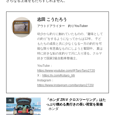
さらなる上達をもたらすしれません。
志田 こうたろう
アウトドアライター 釣りYouTuber
幼少から釣りに触れていたものの、“趣味として
の釣り”をするようになってからは12年。 子ど
もたちの成長と共に少なくなる一方の釣行を可
能な限り有意義なものにしようと奮闘中。 夏は
特に好きな鮎の友釣りで川に入り浸る。クルマ
好きで国家2級自動車整備士。
YouTube：
https://www.youtube.com/@TaroTaro2720
X：
https://x.com/Kotaro_trtr
Instagram：
https://www.instagram.com/tarotaro2720/
「ホンダ ZR-V クロスツーリング」はた
PR
っぷり積める奥行きの長い荷室を装備
ホンダ