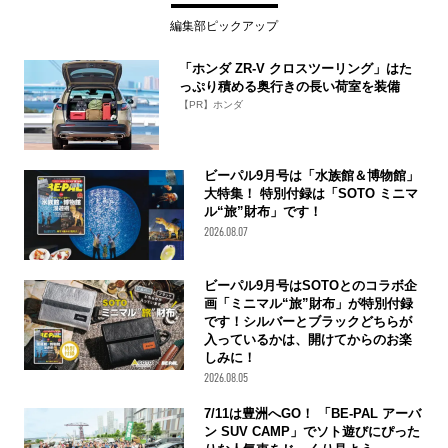
編集部ピックアップ
「ホンダ ZR-V クロスツーリング」はた
っぷり積める奥行きの長い荷室を装備
【PR】ホンダ
ビーパル9月号は「水族館＆博物館」
大特集！ 特別付録は「SOTO ミニマ
ル“旅”財布」です！
2026.08.07
ビーパル9月号はSOTOとのコラボ企
画「ミニマル“旅”財布」が特別付録
です！シルバーとブラックどちらが
入っているかは、開けてからのお楽
しみに！
2026.08.05
7/11は豊洲へGO！ 「BE-PAL アーバ
ン SUV CAMP」でソト遊びにぴった