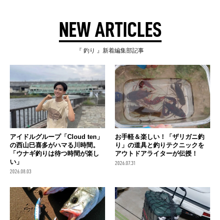
NEW ARTICLES
『 釣り 』新着編集部記事
アイドルグループ「Cloud ten」
お手軽＆楽しい！「ザリガニ釣
の西山巳喜多がハマる川時間。
り」の道具と釣りテクニックを
「ウナギ釣りは待つ時間が楽し
アウトドアライターが伝授！
い」
2026.07.31
2026.08.03