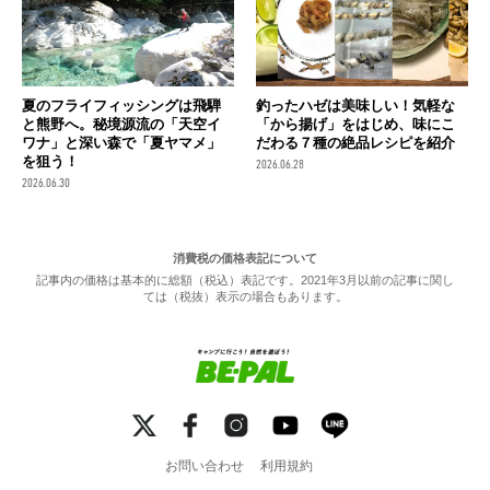
夏のフライフィッシングは飛騨
釣ったハゼは美味しい！気軽な
と熊野へ。秘境源流の「天空イ
「から揚げ」をはじめ、味にこ
ワナ」と深い森で「夏ヤマメ」
だわる７種の絶品レシピを紹介
を狙う！
2026.06.28
2026.06.30
消費税の価格表記について
記事内の価格は基本的に総額（税込）表記です。2021年3月以前の記事に関し
ては（税抜）表示の場合もあります。
お問い合わせ
利用規約