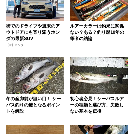
街でのドライブや週末のア
ルアーカラーは釣果に関係
ウトドアにも寄り添うホン
ない？ある？釣り歴10年の
ダの最新SUV
筆者の結論
【PR】ホンダ
冬の産卵前が狙い目！ シー
初心者必見！シーバスルア
バス釣りの鍵となるポイン
ーの種類と選び方、失敗し
トを解説
ない基本を伝授