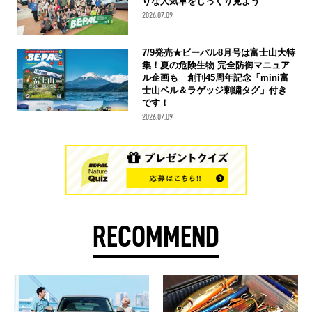
りな人気車をじっくり見よう
2026.07.09
7/9発売★ビーパル8月号は富士山大特
集！夏の危険生物 完全防御マニュア
ル企画も 創刊45周年記念「mini富
士山ベル＆ラゲッジ刺繍タグ」付き
です！
2026.07.09
RECOMMEND