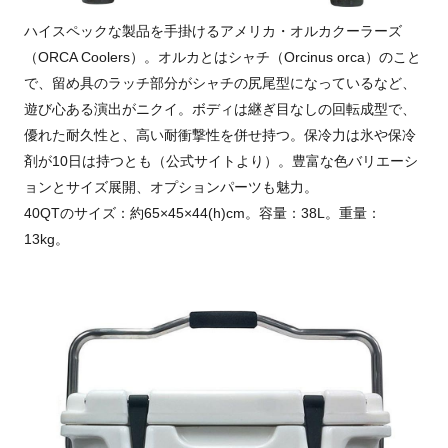
ハイスペックな製品を手掛けるアメリカ・オルカクーラーズ
（ORCA Coolers）。オルカとはシャチ（Orcinus orca）のこと
で、留め具のラッチ部分がシャチの尻尾型になっているなど、
遊び心ある演出がニクイ。ボディは継ぎ目なしの回転成型で、
優れた耐久性と、高い耐衝撃性を併せ持つ。保冷力は氷や保冷
剤が10日は持つとも（公式サイトより）。豊富な色バリエーシ
ョンとサイズ展開、オプションパーツも魅力。
40QTのサイズ：約65×45×44(h)cm。容量：38L。重量：
13kg。