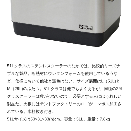
51Lクラスのステンレスクーラーのなかでは、比較的リーズナ
ブルな製品。断熱材にウレタンフォームを使用している点な
ど、仕様において他社と遜色はない。サイズ展開はL（51L)と
M（29L)のふたつ。51Lクラスは他でもよくあるが、同種の29L
クラスクーラーは数が少ないので、必要とする人にはうれしい
製品だ。天板にはテントファクトリーのロゴがエンボス加工さ
れている。水栓抜き付き。
51Lサイズは50×31×33(h)cm。容量：51L。重量：7.8kg