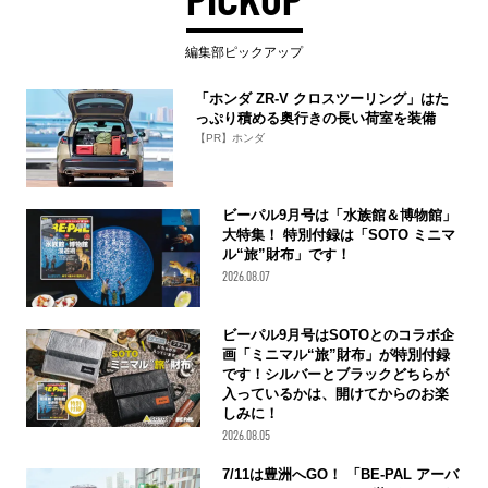
編集部ピックアップ
「ホンダ ZR-V クロスツーリング」はた
っぷり積める奥行きの長い荷室を装備
【PR】ホンダ
ビーパル9月号は「水族館＆博物館」
大特集！ 特別付録は「SOTO ミニマ
ル“旅”財布」です！
2026.08.07
ビーパル9月号はSOTOとのコラボ企
画「ミニマル“旅”財布」が特別付録
です！シルバーとブラックどちらが
入っているかは、開けてからのお楽
しみに！
2026.08.05
7/11は豊洲へGO！ 「BE-PAL アーバ