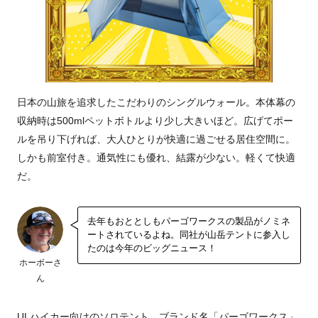
日本の山旅を追求したこだわりのシングルウォール。本体幕の
収納時は500mlペットボトルより少し大きいほど。広げてポー
ルを吊り下げれば、大人ひとりが快適に過ごせる居住空間に。
しかも前室付き。通気性にも優れ、結露が少ない。軽くて快適
だ。
去年もおととしもパーゴワークスの製品がノミネ
ートされているよね。同社が山岳テントに参入し
たのは今年のビッグニュース！
ホーボーさ
ん
ULハイカー向けのソロテント。ブランド名「パーゴワークス」