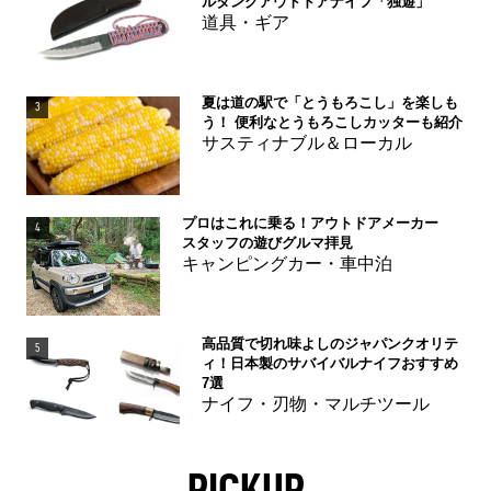
ルタングアウトドアナイフ「独遊」
道具・ギア
夏は道の駅で「とうもろこし」を楽しも
3
う！ 便利なとうもろこしカッターも紹介
サスティナブル＆ローカル
プロはこれに乗る！アウトドアメーカー
4
スタッフの遊びグルマ拝見
キャンピングカー・車中泊
高品質で切れ味よしのジャパンクオリテ
5
ィ！日本製のサバイバルナイフおすすめ
7選
ナイフ・刃物・マルチツール
PICKUP