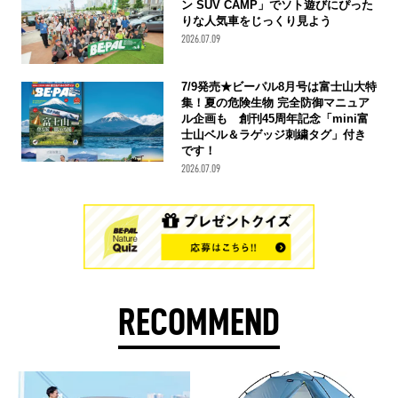
ン SUV CAMP」でソト遊びにぴった
りな人気車をじっくり見よう
2026.07.09
7/9発売★ビーパル8月号は富士山大特
集！夏の危険生物 完全防御マニュア
ル企画も 創刊45周年記念「mini富
士山ベル＆ラゲッジ刺繍タグ」付き
です！
2026.07.09
RECOMMEND