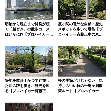
明治から現在まで開発が続
霞ヶ関の意外な自然・歴史
く「勝どき」の散歩コース
スポットを歩いて堪能【プ
はいかに!?【プロハイカー斉
ロハイカー斉藤正史の東京G
藤正...
REE...
築地を散歩！かつて存在し
桜の季節だけじゃない！気
た川の跡を歩き、歴史を辿
持ちのいい秋の千鳥ヶ淵散
る【プロハイカー斉藤正史
策ルート【プロハイカー斉
の東京G...
藤正史の...