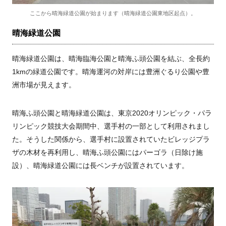
ここから晴海緑道公園が始まります（晴海緑道公園東地区起点）。
晴海緑道公園
晴海緑道公園は、晴海臨海公園と晴海ふ頭公園を結ぶ、全長約
1kmの緑道公園です。晴海運河の対岸には豊洲ぐるり公園や豊
洲市場が見えます。
晴海ふ頭公園と晴海緑道公園は、東京2020オリンピック・パラ
リンピック競技大会期間中、選手村の一部として利用されまし
た。そうした関係から、選手村に設置されていたビレッジプラ
ザの木材を再利用し、晴海ふ頭公園にはパーゴラ（日除け施
設）、晴海緑道公園には長ベンチが設置されています。