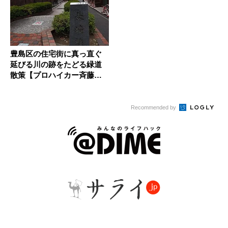
豊島区の住宅街に真っ直ぐ
延びる川の跡をたどる緑道
散策【プロハイカー斉藤正
史の東京...
Recommended by