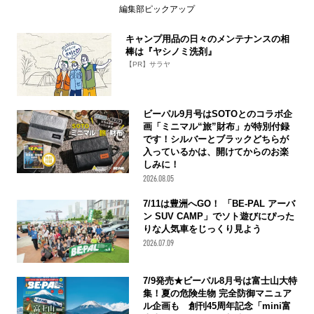
編集部ピックアップ
キャンプ用品の日々のメンテナンスの相
棒は『ヤシノミ洗剤』
【PR】サラヤ
ビーパル9月号はSOTOとのコラボ企
画「ミニマル“旅”財布」が特別付録
です！シルバーとブラックどちらが
入っているかは、開けてからのお楽
しみに！
2026.08.05
7/11は豊洲へGO！ 「BE-PAL アーバ
ン SUV CAMP」でソト遊びにぴった
りな人気車をじっくり見よう
2026.07.09
7/9発売★ビーパル8月号は富士山大特
集！夏の危険生物 完全防御マニュア
ル企画も 創刊45周年記念「mini富