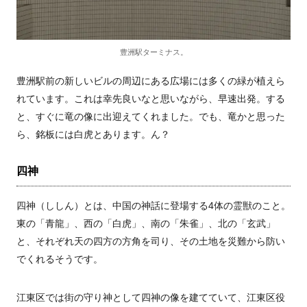
豊洲駅ターミナス。
豊洲駅前の新しいビルの周辺にある広場には多くの緑が植えら
れています。これは幸先良いなと思いながら、早速出発。する
と、すぐに竜の像に出迎えてくれました。でも、竜かと思った
ら、銘板には白虎とあります。ん？
四神
四神（ししん）とは、中国の神話に登場する4体の霊獣のこと。
東の「青龍」、西の「白虎」、南の「朱雀」、北の「玄武」
と、それぞれ天の四方の方角を司り、その土地を災難から防い
でくれるそうです。
江東区では街の守り神として四神の像を建てていて、江東区役