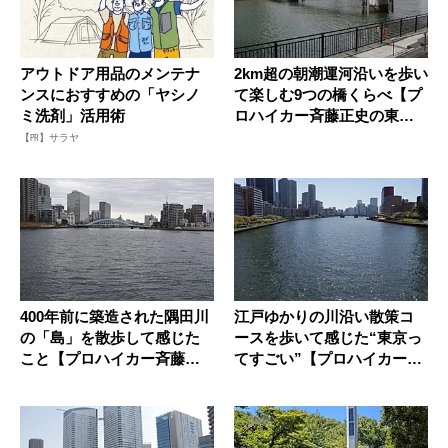
アウトドア用品のメンテナ
2km超の朝潮運河沿いを歩い
ンスにおすすめの「ヤシノ
て楽しむ9つの橋くらべ【プ
ミ洗剤」活用術
ロハイカー斉藤正史の東京
G...
【PR】サラヤ
400年前に築造された隅田川
江戸ゆかりの川沿い散策コ
の「島」を散歩して感じた
ースを歩いて感じた“東京っ
こと【プロハイカー斉藤正
てすごい”【プロハイカー斉
史の...
藤正...