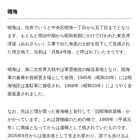
晴海
晴海は、住所でいうと中央区晴海一丁目から五丁目までとなり
ます。もともと明治中期から昭和初期にかけて行われた東京湾
澪浚（みおさらい）工事で出た海底の土砂を投下して造成され
た埋立地で、当初は「月島4号地」と呼ばれていたそうです。
晴海は、第二次世界大戦中は軍需物資の輸送基地となり、陸海
軍の倉庫や資材置き場として使用。1945年（昭和20年）には晴
海地区は進駐軍に接収され、1958年（昭和33年）にようやく全
面返還されました。
なお、先ほど僕が渡った春海橋と並行して「旧晴海鉄道橋」が
かかっています。これは貨物線のための橋で、1989年（平成元
年）に廃線となってからは遺構として残されていたものです。
2025年9月からは遊歩道として生まれ変わり、誰でも歩けるよ