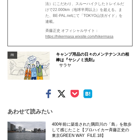
法）にこだわり、スルーハイクしたトレイルだ
けで22.000km（地球半周以上）を超える。ま
た、BE-PAL.netにて「TOKYO山頂ガイド」を
連載。
斉藤正史 オフィシャルサイト：
https://hikermasa.wixsite.com/hikermasa
キャンプ用品の日々のメンテナンスの相
PR
棒は『ヤシノミ洗剤』
サラヤ
あわせて読みたい
400年前に築造された隅田川の「島」を散歩
して感じたこと【プロハイカー斉藤正史の
東京GREEN WAY FILE.18】