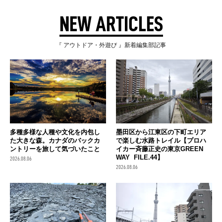
NEW ARTICLES
『 アウトドア・外遊び 』新着編集部記事
多種多様な人種や文化を内包し
墨田区から江東区の下町エリア
た大きな森。カナダのバックカ
で楽しむ水路トレイル【プロハ
ントリーを旅して気づいたこと
イカー斉藤正史の東京GREEN
WAY FILE.44】
2026.08.06
2026.08.06