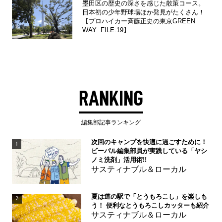
墨田区の歴史の深さを感じた散策コース。
日本初の少年野球場ほか発見がたくさん！
【プロハイカー斉藤正史の東京GREEN
WAY FILE.19】
RANKING
編集部記事ランキング
次回のキャンプを快適に過ごすために！
1
ビーパル編集部員が実践している「ヤシ
ノミ洗剤」活用術!!
サスティナブル＆ローカル
夏は道の駅で「とうもろこし」を楽しも
2
う！ 便利なとうもろこしカッターも紹介
サスティナブル＆ローカル