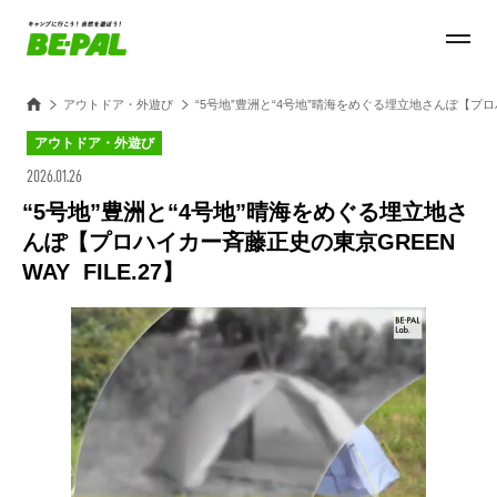
アウトドア・外遊び
“5号地”豊洲と“4号地”晴海をめぐる埋立地さんぽ【プロハイ
アウトドア・外遊び
2026.01.26
“5号地”豊洲と“4号地”晴海をめぐる埋立地さ
んぽ【プロハイカー斉藤正史の東京GREEN
WAY FILE.27】