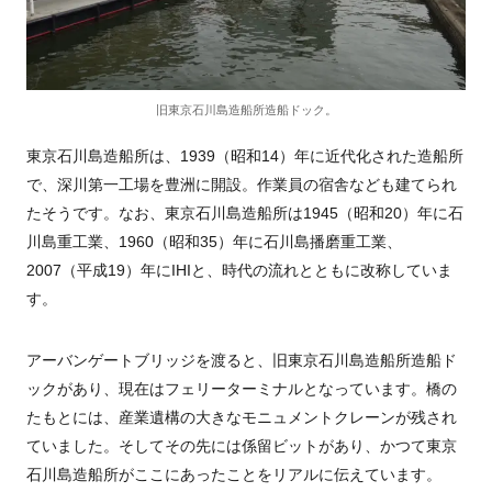
旧東京石川島造船所造船ドック。
東京石川島造船所は、1939（昭和14）年に近代化された造船所
で、深川第一工場を豊洲に開設。作業員の宿舎なども建てられ
たそうです。なお、東京石川島造船所は1945（昭和20）年に石
川島重工業、1960（昭和35）年に石川島播磨重工業、
2007（平成19）年にIHIと、時代の流れとともに改称していま
す。
アーバンゲートブリッジを渡ると、旧東京石川島造船所造船ド
ックがあり、現在はフェリーターミナルとなっています。橋の
たもとには、産業遺構の大きなモニュメントクレーンが残され
ていました。そしてその先には係留ビットがあり、かつて東京
石川島造船所がここにあったことをリアルに伝えています。