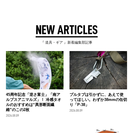
NEW ARTICLES
『 道具・ギア 』新着編集部記事
45周年記念「逆さ富士」「南ア
プルタブは引かずに、あえて使
ルプスアニマルズ」！ 冷感タオ
ってほしい。わずか38mmの缶切
ルのおすすめは“異形断面繊
り「P-38」
維”のこの2枚
2026.08.09
2026.08.09