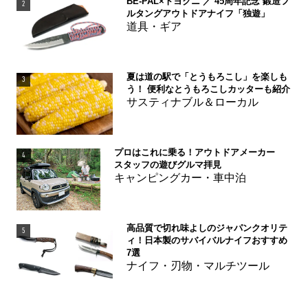
BE-PAL×トヨクニ ／ 45周年記念 鍛造フ
2
ルタングアウトドアナイフ「独遊」
道具・ギア
夏は道の駅で「とうもろこし」を楽しも
3
う！ 便利なとうもろこしカッターも紹介
サスティナブル＆ローカル
プロはこれに乗る！アウトドアメーカー
4
スタッフの遊びグルマ拝見
キャンピングカー・車中泊
高品質で切れ味よしのジャパンクオリテ
5
ィ！日本製のサバイバルナイフおすすめ
7選
ナイフ・刃物・マルチツール