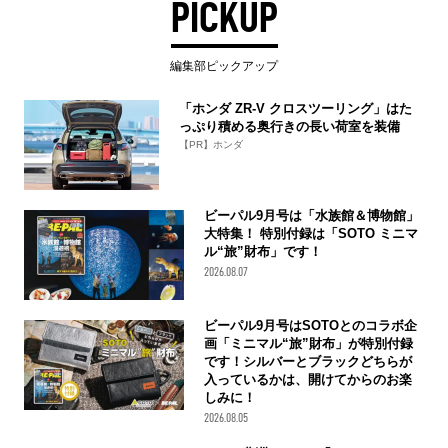
PICKUP
編集部ピックアップ
「ホンダ ZR-V クロスツーリング」はた
っぷり積める奥行きの長い荷室を装備
【PR】ホンダ
ビーパル9月号は「水族館＆博物館」
大特集！ 特別付録は「SOTO ミニマ
ル“旅”財布」です！
2026.08.07
ビーパル9月号はSOTOとのコラボ企
画「ミニマル“旅”財布」が特別付録
です！シルバーとブラックどちらが
入っているかは、開けてからのお楽
しみに！
2026.08.05