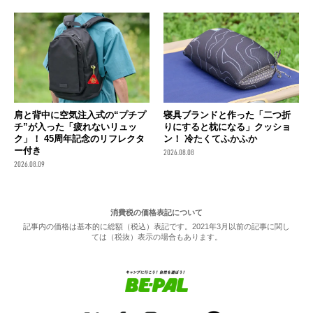
肩と背中に空気注入式の“プチプ
寝具ブランドと作った「二つ折
チ”が入った「疲れないリュッ
りにすると枕になる」クッショ
ク」！ 45周年記念のリフレクタ
ン！ 冷たくてふかふか
ー付き
2026.08.08
2026.08.09
消費税の価格表記について
記事内の価格は基本的に総額（税込）表記です。2021年3月以前の記事に関し
ては（税抜）表示の場合もあります。