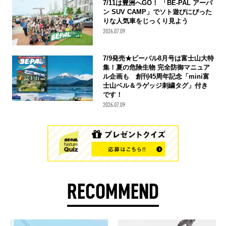
7/11は豊洲へGO！ 「BE-PAL アーバ
ン SUV CAMP」でソト遊びにぴった
りな人気車をじっくり見よう
2026.07.09
7/9発売★ビーパル8月号は富士山大特
集！夏の危険生物 完全防御マニュア
ル企画も 創刊45周年記念「mini富
士山ベル＆ラゲッジ刺繍タグ」付き
です！
2026.07.09
RECOMMEND