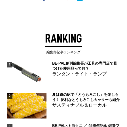
RANKING
編集部記事ランキング
BE-PAL創刊編集長が工具の専門店で見
1
つけた愛用品って何？
ランタン・ライト・ランプ
夏は道の駅で「とうもろこし」を楽しも
2
う！ 便利なとうもろこしカッターも紹介
サスティナブル＆ローカル
BE-PAL×トヨクニ ／ 45周年記念 鍛造フ
3