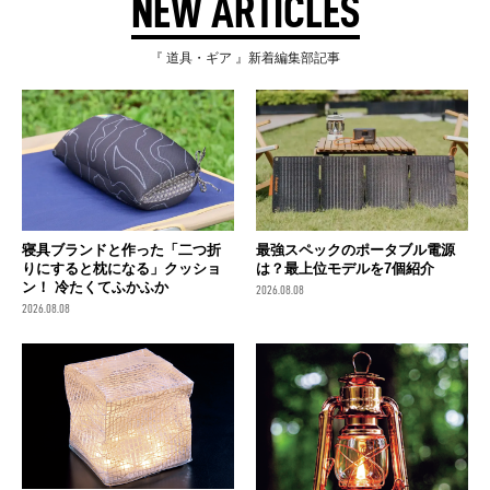
NEW ARTICLES
『 道具・ギア 』新着編集部記事
寝具ブランドと作った「二つ折
最強スペックのポータブル電源
りにすると枕になる」クッショ
は？最上位モデルを7個紹介
ン！ 冷たくてふかふか
2026.08.08
2026.08.08