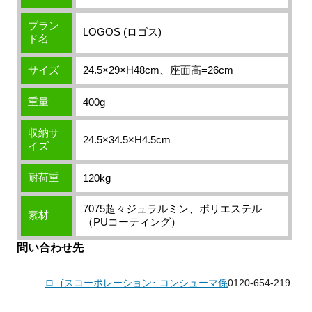
ブラン
LOGOS (ロゴス)
ド名
サイズ
24.5×29×H48cm、座面高=26cm
重量
400g
収納サ
24.5×34.5×H4.5cm
イズ
耐荷重
120kg
7075超々ジュラルミン、ポリエステル
素材
（PUコーティング）
問い合わせ先
ロゴスコーポレーション･ コンシューマ係
0120-654-219