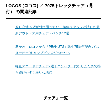
LOGOS (ロゴス) ／ 7075トレックチェア（背
付） の関連記事
座り心地 & 収納性で選びたい！編集スタッフが試した最
新アウトドア用チェア・ベンチ12選
激かわ！ロゴスから「PEANUTS」誕生75周年記念の“ス
ヌーピー”キャンプグッズが出た〜っ
軽量アウトドアチェア7選｜コンパクトに折りたためて持
ち運びやすく座り心地◎
「チェア」一覧