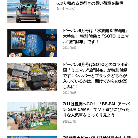
っぷり積める奥行きの長い荷室を装備
【PR】ホンダ
ビーパル9月号は「水族館＆博物館」
大特集！ 特別付録は「SOTO ミニマ
ル“旅”財布」です！
2026.08.07
ビーパル9月号はSOTOとのコラボ企
画「ミニマル“旅”財布」が特別付録
です！シルバーとブラックどちらが
入っているかは、開けてからのお楽
しみに！
2026.08.05
7/11は豊洲へGO！ 「BE-PAL アーバ
ン SUV CAMP」でソト遊びにぴった
りな人気車をじっくり見よう
2026.07.09
7/9発売★ビーパル8月号は富士山大特