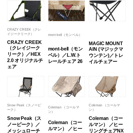
CRAZY CREEK（クレ
イジークリーク）
mont-bell（モンベル）
CRAZY CREEK
MAGIC MOUNT
（クレイジーク
mont-bell（モン
AIN (マジックマ
リーク）／HEX
ベル）／L.W.ト
ウンテン)／トレ
2.0 オリジナルチ
レールチェア 26
イルチェアー
ェア
Snow Peak（スノーピ
Coleman （コールマ
Coleman （コールマ
ーク）
ン）
ン）
Snow Peak（ス
Coleman（コー
Coleman（コー
ノーピーク）／
ルマン） ／ヒー
ルマン） ／ヒー
メッシュローチ
リングチェアNX