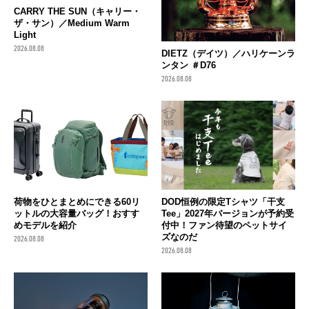
CARRY THE SUN（キャリー・
ザ・サン）／Medium Warm
Light
2026.08.08
DIETZ（デイツ）／ハリケーンラ
ンタン ＃D76
2026.08.08
荷物をひとまとめにできる60リ
DOD恒例の限定Tシャツ「干支
ットルの大容量バッグ！おすす
Tee」2027年バージョンが予約受
めモデルを紹介
付中！ファン待望のペットサイ
ズなのだ
2026.08.08
2026.08.08