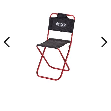
する
畳め
ト。