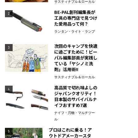
サスティナブル＆ローカル
BE-PAL創刊編集長が
2
工具の専門店で見つけ
た愛用品って何？
ランタン・ライト・ランプ
次回のキャンプを快適
3
に過ごすために！ビー
パル編集部員が実践し
ている「ヤシノミ洗
剤」活用術!!
サスティナブル＆ローカル
高品質で切れ味よしの
4
ジャパンクオリティ！
日本製のサバイバルナ
イフおすすめ7選
ナイフ・刃物・マルチツー
ル
プロはこれに乗る！ア
5
ウトドアメーカースタ