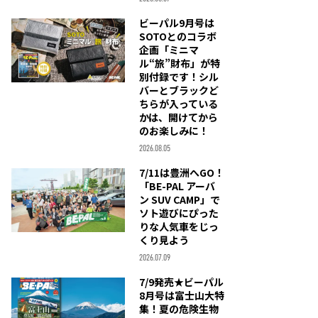
ビーパル9月号は
SOTOとのコラボ
企画「ミニマ
ル“旅”財布」が特
別付録です！シル
バーとブラックど
ちらが入っている
かは、開けてから
のお楽しみに！
2026.08.05
7/11は豊洲へGO！
「BE-PAL アーバ
ン SUV CAMP」で
ソト遊びにぴった
りな人気車をじっ
くり見よう
2026.07.09
7/9発売★ビーパル
8月号は富士山大特
集！夏の危険生物