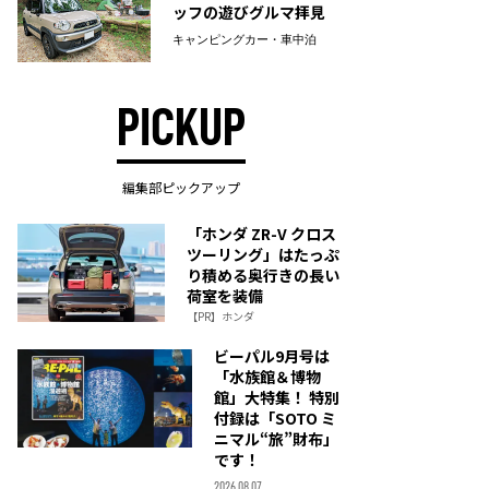
ッフの遊びグルマ拝見
キャンピングカー・車中泊
PICKUP
編集部ピックアップ
「ホンダ ZR-V クロス
ツーリング」はたっぷ
り積める奥行きの長い
荷室を装備
【PR】ホンダ
ビーパル9月号は
「水族館＆博物
館」大特集！ 特別
付録は「SOTO ミ
ニマル“旅”財布」
です！
2026.08.07