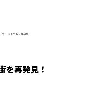
UPで、広島の街を再発見！
の街を再発見！
Loaded
:
100.00%
/