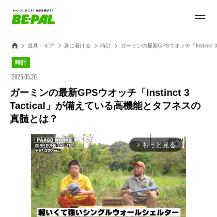
道具・ギア
身に着ける
時計
ガーミンの最新GPSウオッチ「Instinct
時計
2025.05.20
ガーミンの最新GPSウオッチ「Instinct 3
Tactical」が備えている高機能とタフネスの
真髄とは？
もっと見る
arrow_forward_ios