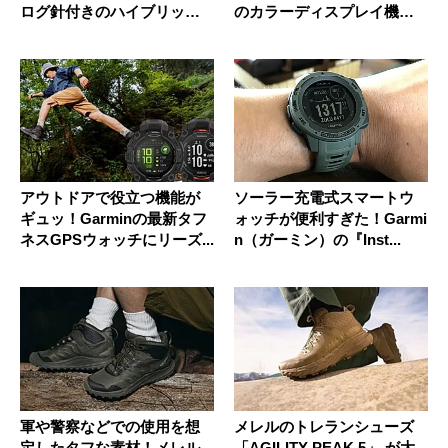
ログ針付きのハイブリッド
のカラーディスプレイ機種
だ！
ほか「...
アウトドアで役立つ機能が
ソーラー充電式スマートウ
ギュッ！Garminの最新タフ
ォッチが便利すぎた！Garmi
ネスGPSウォッチにリーズ...
n（ガーミン）の『Inst...
軍や警察などでの使用を想
メレルのトレランシューズ
定したタフな素材！メレル
「AGILITY PEAK 5」 が大