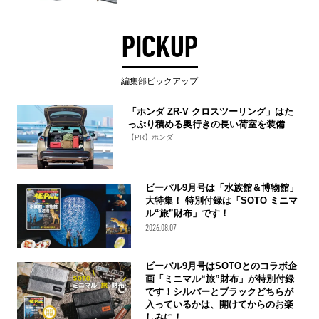
PICKUP
編集部ピックアップ
「ホンダ ZR-V クロスツーリング」はた
っぷり積める奥行きの長い荷室を装備
【PR】ホンダ
ビーパル9月号は「水族館＆博物館」
大特集！ 特別付録は「SOTO ミニマ
ル“旅”財布」です！
2026.08.07
ビーパル9月号はSOTOとのコラボ企
画「ミニマル“旅”財布」が特別付録
です！シルバーとブラックどちらが
入っているかは、開けてからのお楽
しみに！