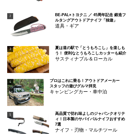
BE-PAL×トヨクニ ／ 45周年記念 鍛造フ
2
ルタングアウトドアナイフ「独遊」
道具・ギア
夏は道の駅で「とうもろこし」を楽しも
3
う！ 便利なとうもろこしカッターも紹介
サスティナブル＆ローカル
プロはこれに乗る！アウトドアメーカー
4
スタッフの遊びグルマ拝見
キャンピングカー・車中泊
高品質で切れ味よしのジャパンクオリテ
5
ィ！日本製のサバイバルナイフおすすめ
7選
ナイフ・刃物・マルチツール