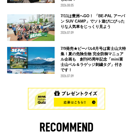
2026.08.05
7/11は豊洲へGO！ 「BE-PAL アーバ
ン SUV CAMP」でソト遊びにぴった
りな人気車をじっくり見よう
2026.07.09
7/9発売★ビーパル8月号は富士山大特
集！夏の危険生物 完全防御マニュア
ル企画も 創刊45周年記念「mini富
士山ベル＆ラゲッジ刺繍タグ」付き
です！
2026.07.09
RECOMMEND