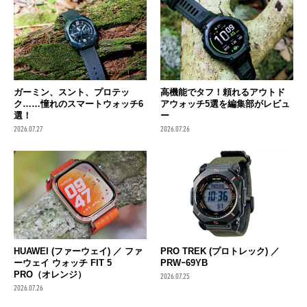
ガーミン、スント、プロテッ
高機能でタフ！頼れるアウトド
ク……憧れのスマートウォッチ6
アウォッチ5選を編集部がレビュ
選！
ー
2026.07.27
2026.07.26
HUAWEI (ファーウェイ) ／ ファ
PRO TREK (プロトレック) ／
ーウェイ ウォッチ FIT 5
PRWｰ69YB
PRO（オレンジ）
2026.07.25
2026.07.26