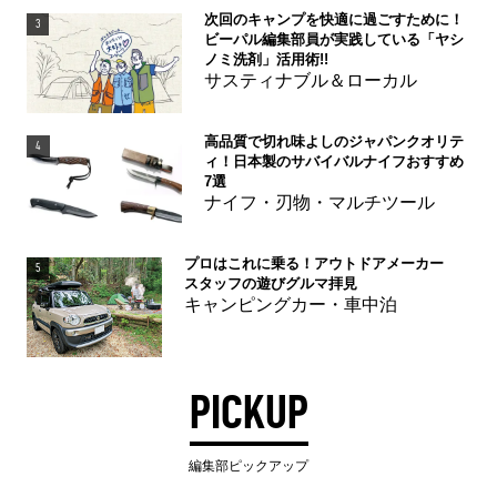
次回のキャンプを快適に過ごすために！
3
ビーパル編集部員が実践している「ヤシ
ノミ洗剤」活用術!!
サスティナブル＆ローカル
高品質で切れ味よしのジャパンクオリテ
4
ィ！日本製のサバイバルナイフおすすめ
7選
ナイフ・刃物・マルチツール
プロはこれに乗る！アウトドアメーカー
5
スタッフの遊びグルマ拝見
キャンピングカー・車中泊
PICKUP
編集部ピックアップ