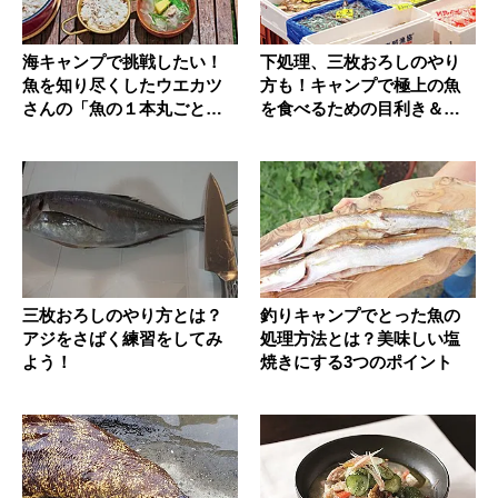
海キャンプで挑戦したい！
下処理、三枚おろしのやり
魚を知り尽くしたウエカツ
方も！キャンプで極上の魚
さんの「魚の１本丸ごとフ
を食べるための目利き＆手
ルコー...
当て＆処...
三枚おろしのやり方とは？
釣りキャンプでとった魚の
アジをさばく練習をしてみ
処理方法とは？美味しい塩
よう！
焼きにする3つのポイント