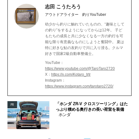
志田 こうたろう
アウトドアライター 釣りYouTuber
幼少から釣りに触れていたものの、“趣味として
の釣り”をするようになってからは12年。 子ど
もたちの成長と共に少なくなる一方の釣行を可
能な限り有意義なものにしようと奮闘中。 夏は
特に好きな鮎の友釣りで川に入り浸る。クルマ
好きで国家2級自動車整備士。
YouTube：
https://www.youtube.com/@TaroTaro2720
X：
https://x.com/Kotaro_trtr
Instagram：
https://www.instagram.com/tarotaro2720/
「ホンダ ZR-V クロスツーリング」はた
PR
っぷり積める奥行きの長い荷室を装備
ホンダ