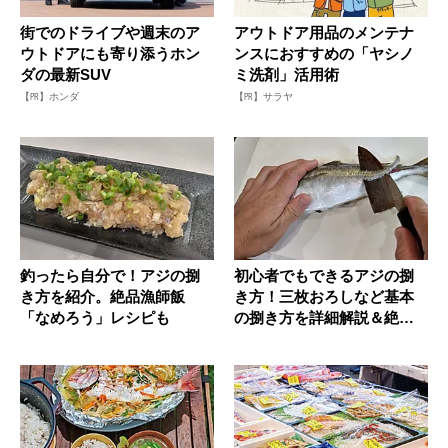
街でのドライブや週末のア
アウトドア用品のメンテナ
ウトドアにも寄り添うホン
ンスにおすすめの「ヤシノ
ダの最新SUV
ミ洗剤」活用術
【PR】ホンダ
【PR】サラヤ
釣ったら自分で！アジの捌
初心者でもできるアジの捌
き方を紹介。絶品漁師飯
き方！三枚おろしなど基本
「なめろう」レシピも
の捌き方を詳細解説＆絶品
レシピも