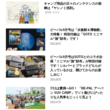
キャンプ用品の日々のメンテナンスの相
棒は『ヤシノミ洗剤』
【PR】サラヤ
ビーパル9月号は「水族館＆博物館」
大特集！ 特別付録は「SOTO ミニマ
ル“旅”財布」です！
2026.08.07
ビーパル9月号はSOTOとのコラボ企
画「ミニマル“旅”財布」が特別付録
です！シルバーとブラックどちらが
入っているかは、開けてからのお楽
しみに！
2026.08.05
7/11は豊洲へGO！ 「BE-PAL アーバ
ン SUV CAMP」でソト遊びにぴった
りな人気車をじっくり見よう
2026.07.09