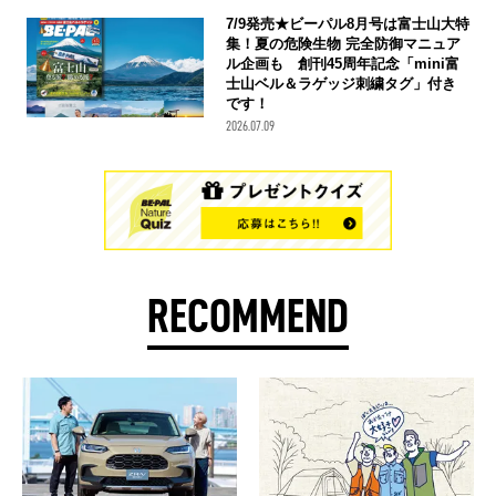
7/9発売★ビーパル8月号は富士山大特
集！夏の危険生物 完全防御マニュア
ル企画も 創刊45周年記念「mini富
士山ベル＆ラゲッジ刺繍タグ」付き
です！
2026.07.09
RECOMMEND