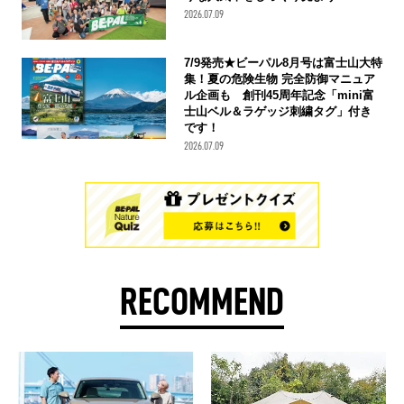
2026.07.09
7/9発売★ビーパル8月号は富士山大特
集！夏の危険生物 完全防御マニュア
ル企画も 創刊45周年記念「mini富
士山ベル＆ラゲッジ刺繍タグ」付き
です！
2026.07.09
RECOMMEND