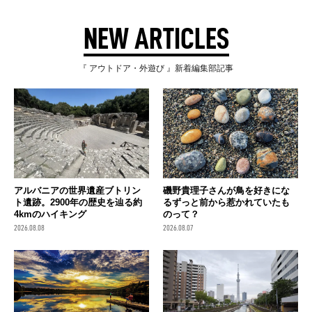
NEW ARTICLES
『 アウトドア・外遊び 』新着編集部記事
アルバニアの世界遺産ブトリン
磯野貴理子さんが鳥を好きにな
ト遺跡。2900年の歴史を辿る約
るずっと前から惹かれていたも
4kmのハイキング
のって？
2026.08.08
2026.08.07