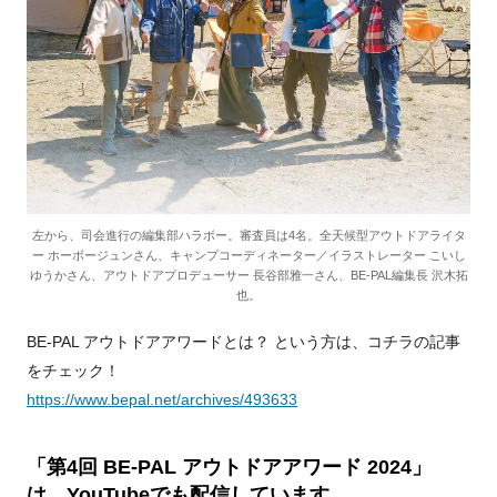
左から、司会進行の編集部ハラボー。審査員は4名。全天候型アウトドアライタ
ー ホーボージュンさん、キャンプコーディネーター／イラストレーター こいし
ゆうかさん、アウトドアプロデューサー 長谷部雅一さん、BE-PAL編集長 沢木拓
也。
BE-PAL アウトドアアワードとは？ という方は、コチラの記事
をチェック！
https://www.bepal.net/archives/493633
「第4回 BE-PAL アウトドアアワード 2024」
は、YouTubeでも配信しています