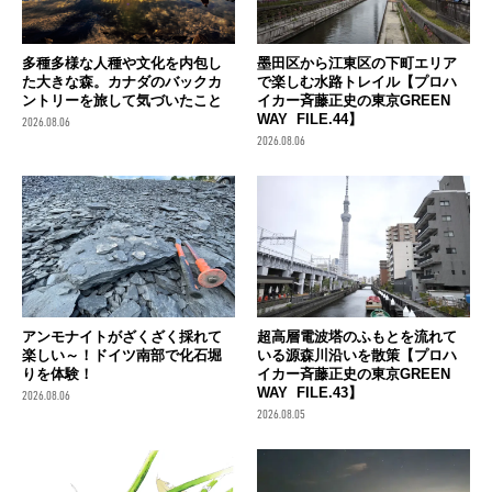
多種多様な人種や文化を内包し
墨田区から江東区の下町エリア
た大きな森。カナダのバックカ
で楽しむ水路トレイル【プロハ
ントリーを旅して気づいたこと
イカー斉藤正史の東京GREEN
WAY FILE.44】
2026.08.06
2026.08.06
アンモナイトがざくざく採れて
超高層電波塔のふもとを流れて
楽しい～！ドイツ南部で化石堀
いる源森川沿いを散策【プロハ
りを体験！
イカー斉藤正史の東京GREEN
WAY FILE.43】
2026.08.06
2026.08.05