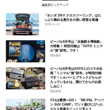
編集部ピックアップ
「ホンダ ZR-V クロスツーリング」はた
っぷり積める奥行きの長い荷室を装備
【PR】ホンダ
ビーパル9月号は「水族館＆博物館」
大特集！ 特別付録は「SOTO ミニマ
ル“旅”財布」です！
2026.08.07
ビーパル9月号はSOTOとのコラボ企
画「ミニマル“旅”財布」が特別付録
です！シルバーとブラックどちらが
入っているかは、開けてからのお楽
しみに！
2026.08.05
7/11は豊洲へGO！ 「BE-PAL アーバ
ン SUV CAMP」でソト遊びにぴった
りな人気車をじっくり見よう