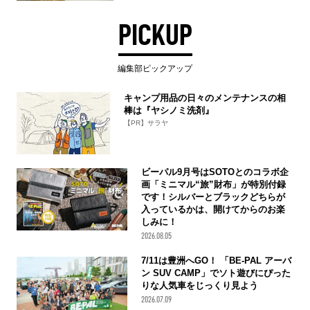
PICKUP
編集部ピックアップ
キャンプ用品の日々のメンテナンスの相
棒は『ヤシノミ洗剤』
【PR】サラヤ
ビーパル9月号はSOTOとのコラボ企
画「ミニマル“旅”財布」が特別付録
です！シルバーとブラックどちらが
入っているかは、開けてからのお楽
しみに！
2026.08.05
7/11は豊洲へGO！ 「BE-PAL アーバ
ン SUV CAMP」でソト遊びにぴった
りな人気車をじっくり見よう
2026.07.09