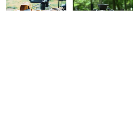
トランギアのケトルはたき火に
コーヒー好き注目のコラボ！
最適！選び方やお手入れのコツ
ogawa×Zebrangによるアウトド
を解説
アコーヒーギアが誕生したぞ
2026.06.24
2026.06.15
消費税の価格表記について
記事内の価格は基本的に総額（税込）表記です。2021年3月以前の記事に関し
ては（税抜）表示の場合もあります。
お問い合わせ
利用規約