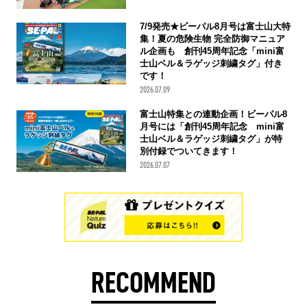
7/9発売★ビーパル8月号は富士山大特
集！夏の危険生物 完全防御マニュア
ル企画も 創刊45周年記念「mini富
士山ベル＆ラゲッジ刺繍タグ」付き
です！
2026.07.09
富士山特集との連動企画！ビーパル8
月号には「創刊45周年記念 mini富
士山ベル＆ラゲッジ刺繍タグ」が特
別付録でついてきます！
2026.07.07
RECOMMEND