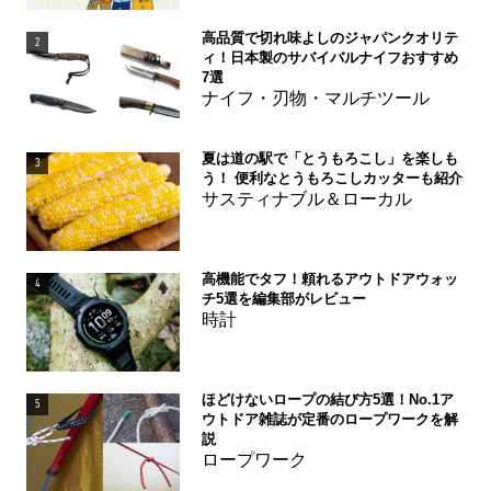
高品質で切れ味よしのジャパンクオリテ
2
ィ！日本製のサバイバルナイフおすすめ
7選
ナイフ・刃物・マルチツール
夏は道の駅で「とうもろこし」を楽しも
3
う！ 便利なとうもろこしカッターも紹介
サスティナブル＆ローカル
高機能でタフ！頼れるアウトドアウォッ
4
チ5選を編集部がレビュー
時計
ほどけないロープの結び方5選！No.1ア
5
ウトドア雑誌が定番のロープワークを解
説
ロープワーク