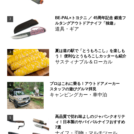
BE-PAL×トヨクニ ／ 45周年記念 鍛造フ
2
ルタングアウトドアナイフ「独遊」
道具・ギア
夏は道の駅で「とうもろこし」を楽しも
3
う！ 便利なとうもろこしカッターも紹介
サスティナブル＆ローカル
プロはこれに乗る！アウトドアメーカー
4
スタッフの遊びグルマ拝見
キャンピングカー・車中泊
高品質で切れ味よしのジャパンクオリテ
5
ィ！日本製のサバイバルナイフおすすめ
7選
ナイフ・刃物・マルチツール