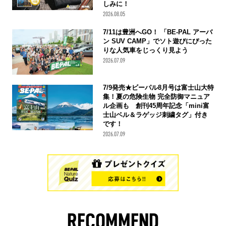
しみに！
2026.08.05
7/11は豊洲へGO！ 「BE-PAL アーバ
ン SUV CAMP」でソト遊びにぴった
りな人気車をじっくり見よう
2026.07.09
7/9発売★ビーパル8月号は富士山大特
集！夏の危険生物 完全防御マニュア
ル企画も 創刊45周年記念「mini富
士山ベル＆ラゲッジ刺繍タグ」付き
です！
2026.07.09
RECOMMEND