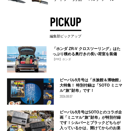
PICKUP
編集部ピックアップ
「ホンダ ZR-V クロスツーリング」はた
っぷり積める奥行きの長い荷室を装備
【PR】ホンダ
ビーパル9月号は「水族館＆博物館」
大特集！ 特別付録は「SOTO ミニマ
ル“旅”財布」です！
2026.08.07
ビーパル9月号はSOTOとのコラボ企
画「ミニマル“旅”財布」が特別付録
です！シルバーとブラックどちらが
入っているかは、開けてからのお楽