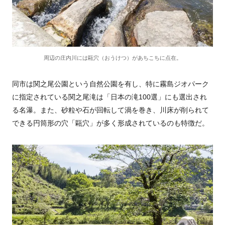
周辺の庄内川には甌穴（おうけつ）があちこちに点在。
同市は関之尾公園という自然公園を有し、特に霧島ジオパーク
に指定されている関之尾滝は「日本の滝100選」にも選出され
る名瀑。また、砂粒や石が回転して渦を巻き、川床が削られて
できる円筒形の穴「甌穴」が多く形成されているのも特徴だ。