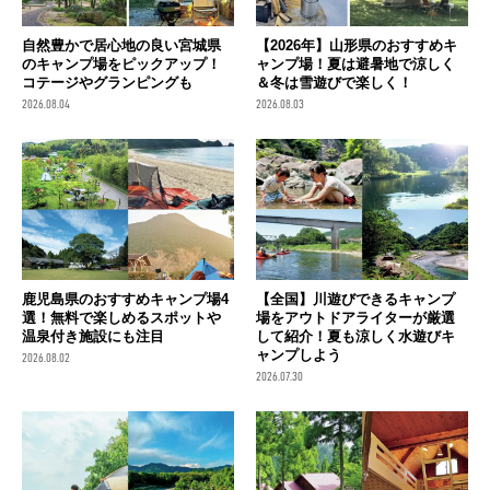
自然豊かで居心地の良い宮城県
【2026年】山形県のおすすめキ
のキャンプ場をピックアップ！
ャンプ場！夏は避暑地で涼しく
コテージやグランピングも
＆冬は雪遊びで楽しく！
2026.08.04
2026.08.03
鹿児島県のおすすめキャンプ場4
【全国】川遊びできるキャンプ
選！無料で楽しめるスポットや
場をアウトドアライターが厳選
温泉付き施設にも注目
して紹介！夏も涼しく水遊びキ
ャンプしよう
2026.08.02
2026.07.30