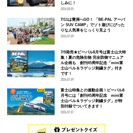
しみに！
2026.08.05
7/11は豊洲へGO！ 「BE-PAL アーバ
ン SUV CAMP」でソト遊びにぴった
りな人気車をじっくり見よう
2026.07.09
7/9発売★ビーパル8月号は富士山大特
集！夏の危険生物 完全防御マニュア
ル企画も 創刊45周年記念「mini富
士山ベル＆ラゲッジ刺繍タグ」付き
です！
2026.07.09
富士山特集との連動企画！ビーパル8
月号には「創刊45周年記念 mini富
士山ベル＆ラゲッジ刺繍タグ」が特
別付録でついてきます！
2026.07.07