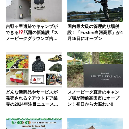
吉野ヶ里遺跡でキャンプが
国内最大級の管理釣り場併
できる
話題の新施設『ス
設！「Foxfire白河高原」が4
ノーピークグラウンズ吉野
月15日にオープン
ケ里』の...
どんな新商品やサービスが
スノーピーク直営のキャン
発売される？アウトドア業
プ場が陸前高田市にオープ
界の2024年注目ニュースを
ン！初日から大賑わい!!
いち...