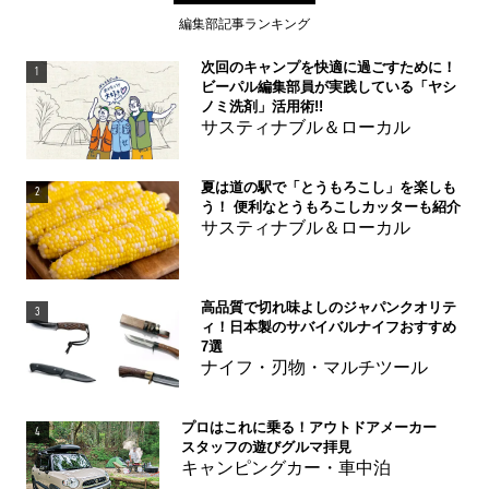
編集部記事ランキング
次回のキャンプを快適に過ごすために！
1
ビーパル編集部員が実践している「ヤシ
ノミ洗剤」活用術!!
サスティナブル＆ローカル
夏は道の駅で「とうもろこし」を楽しも
2
う！ 便利なとうもろこしカッターも紹介
サスティナブル＆ローカル
高品質で切れ味よしのジャパンクオリテ
3
ィ！日本製のサバイバルナイフおすすめ
7選
ナイフ・刃物・マルチツール
プロはこれに乗る！アウトドアメーカー
4
スタッフの遊びグルマ拝見
キャンピングカー・車中泊