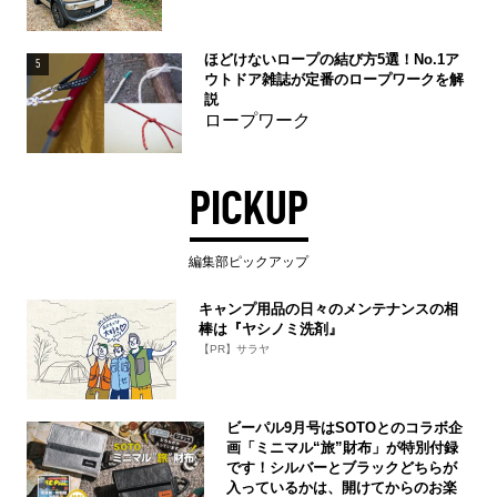
ほどけないロープの結び方5選！No.1ア
5
ウトドア雑誌が定番のロープワークを解
説
ロープワーク
PICKUP
編集部ピックアップ
キャンプ用品の日々のメンテナンスの相
棒は『ヤシノミ洗剤』
【PR】サラヤ
ビーパル9月号はSOTOとのコラボ企
画「ミニマル“旅”財布」が特別付録
です！シルバーとブラックどちらが
入っているかは、開けてからのお楽