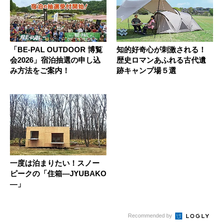
「BE-PAL OUTDOOR 博覧
知的好奇心が刺激される！
会2026」宿泊抽選の申し込
歴史ロマンあふれる古代遺
み方法をご案内！
跡キャンプ場５選
一度は泊まりたい！スノー
ピークの「住箱―JYUBAKO
―」
Recommended by