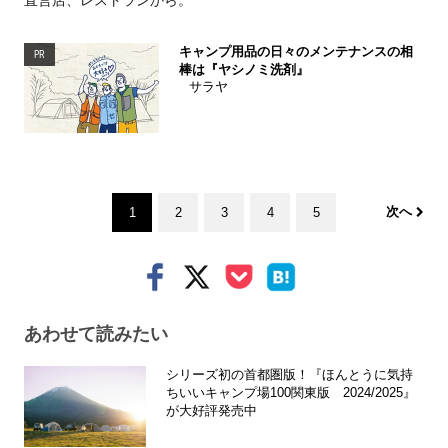
直営店、レストランから。
キャンプ用品の日々のメンテナンスの相
PR
棒は『ヤシノミ洗剤』
サラヤ
次へ
1
2
3
4
5
あわせて読みたい
シリーズ初の首都圏版！『ほんとうに気持
ちいいキャンプ場100関東版 2024/2025』
が大好評発売中