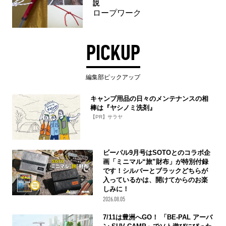
説
ロープワーク
PICKUP
編集部ピックアップ
キャンプ用品の日々のメンテナンスの相
棒は『ヤシノミ洗剤』
【PR】サラヤ
ビーパル9月号はSOTOとのコラボ企
画「ミニマル“旅”財布」が特別付録
です！シルバーとブラックどちらが
入っているかは、開けてからのお楽
しみに！
2026.08.05
7/11は豊洲へGO！ 「BE-PAL アーバ