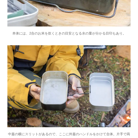
本体には、2合のお米を炊くときの目安となる水の量が分かる目印もあり。
中蓋の横にスリットがあるので、ここに外蓋のハンドルをかけて合体。片手で両