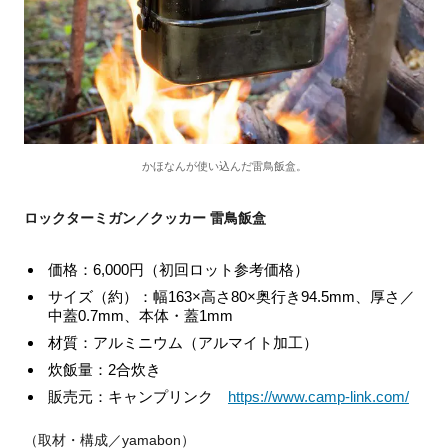
かほなんが使い込んだ雷鳥飯盒。
ロックターミガン／クッカー 雷鳥飯盒
価格：6,000円（初回ロット参考価格）
サイズ（約）：幅163×高さ80×奥行き94.5mm、厚さ／
中蓋0.7mm、本体・蓋1mm
材質：アルミニウム（アルマイト加工）
炊飯量：2合炊き
販売元：キャンプリンク
https://www.camp-link.com/
（取材・構成／yamabon）