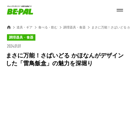
道具・ギア
食べる・飲む
調理器具・食器
まさに万能！さばいどる 
調理器具・食器
2024.01.01
まさに万能！さばいどる かほなんがデザイン
した「雷鳥飯盒」の魅力を深堀り
Loaded
:
28.84%
/
Unmute