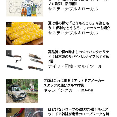
ノミ洗剤」活用術!!
サスティナブル＆ローカル
夏は道の駅で「とうもろこし」を楽しも
2
う！ 便利なとうもろこしカッターも紹介
サスティナブル＆ローカル
高品質で切れ味よしのジャパンクオリテ
3
ィ！日本製のサバイバルナイフおすすめ
7選
ナイフ・刃物・マルチツール
プロはこれに乗る！アウトドアメーカー
4
スタッフの遊びグルマ拝見
キャンピングカー・車中泊
ほどけないロープの結び方5選！No.1ア
5
ウトドア雑誌が定番のロープワークを解