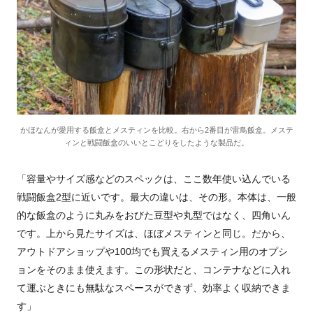
かほなんが愛用する飯盒とメスティンを比較。右から2番目が雷鳥飯盒。メステ
ィンと戦闘飯盒のいいとこどりをしたような製品だ。
「容量やサイズ感などのスペックは、ここ数年使い込んでいる
戦闘飯盒2型に近いです。最大の違いは、その形。本体は、一般
的な飯盒のように丸みをおびた豆型や丸型ではなく、四角いん
です。上から見たサイズは、ほぼメスティンと同じ。だから、
アウトドアショップや100均でも買えるメスティン用のオプシ
ョンをそのまま使えます。この形状だと、コンテナなどに入れ
て運ぶときにも無駄なスペースができず、効率よく収納できま
す」