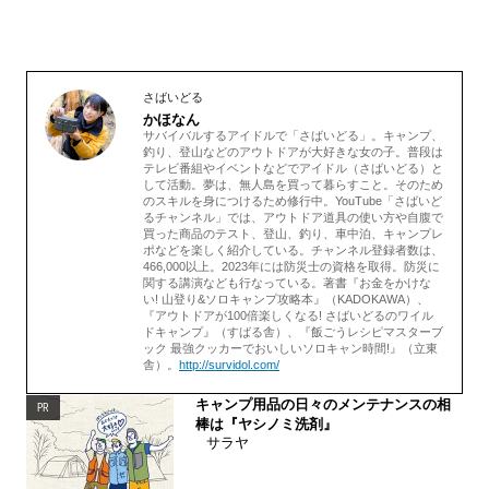
さばいどる
かほなん
サバイバルするアイドルで「さばいどる」。キャンプ、
釣り、登山などのアウトドアが大好きな女の子。普段は
テレビ番組やイベントなどでアイドル（さばいどる）と
して活動。夢は、無人島を買って暮らすこと。そのため
のスキルを身につけるため修行中。YouTube「さばいど
るチャンネル」では、アウトドア道具の使い方や自腹で
買った商品のテスト、登山、釣り、車中泊、キャンプレ
ポなどを楽しく紹介している。チャンネル登録者数は、
466,000以上。2023年には防災士の資格を取得。防災に
関する講演なども行なっている。著書『お金をかけな
い! 山登り&ソロキャンプ攻略本』（KADOKAWA）、
『アウトドアが100倍楽しくなる! さばいどるのワイル
ドキャンプ』（すばる舎）、『飯ごうレシピマスターブ
ック 最強クッカーでおいしいソロキャン時間!』（立東
舎）。
http://survidol.com/
キャンプ用品の日々のメンテナンスの相
PR
棒は『ヤシノミ洗剤』
サラヤ