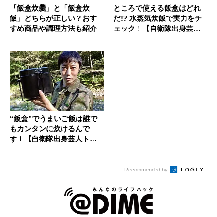
「飯盒炊爨」と「飯盒炊
ところで使える飯盒はどれ
飯」どちらが正しい？おす
だ!? 水蒸気炊飯で実力をチ
すめ商品や調理方法も紹介
ェック！【自衛隊出身芸人
トッ...
“飯盒”でうまいご飯は誰で
もカンタンに炊けるんで
す！【自衛隊出身芸人トッ
カグン小...
Recommended by