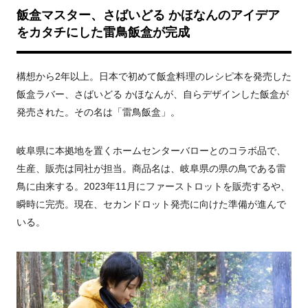
飯盒マスター、さばいどる かほなんのアイデア
をカタチにした雷鳥飯盒が完成
構想から2年以上。日本で初めて飯盒料理のレシピ本を発売した
飯盒ラバー、さばいどる かほなんが、自らデザインした飯盒が
発売された。その名は「雷鳥飯盒」。
岐阜県に本拠地を置くホームセンターバローとのコラボ品で、
生産、販売は同社が担当。商品名は、岐阜県の県の鳥である雷
鳥に由来する。2023年11月にファーストロットを販売するや、
瞬時に完売。現在、セカンドロット発売に向けた準備が進んで
いる。