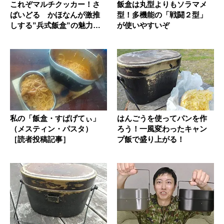
これぞマルチクッカー！さ
飯盒は丸型よりもソラマメ
ばいどる かほなんが激推
型！多機能の「戦闘２型」
しする”兵式飯盒”の魅力と
が使いやすいぞ
は？
私の「飯盒・すぱげてぃ」
はんごうを使ってパンを作
（メスティン・パスタ）
ろう！一風変わったキャン
［読者投稿記事］
プ飯で盛り上がる！