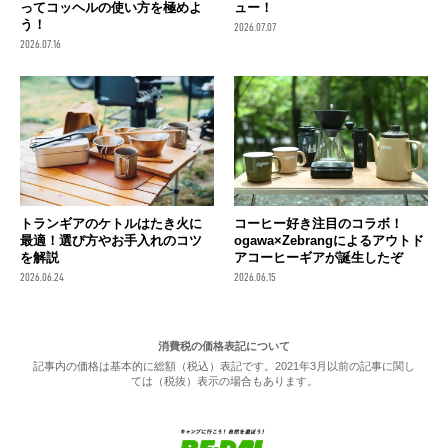
ってコッヘルの使い方を極めよ
ュー！
う！
2026.07.07
2026.07.16
トランギアのケトルはたき火に
コーヒー好き注目のコラボ！
最適！選び方やお手入れのコツ
ogawa×Zebrangによるアウトド
を解説
アコーヒーギアが誕生したぞ
2026.06.24
2026.06.15
消費税の価格表記について
記事内の価格は基本的に総額（税込）表記です。2021年3月以前の記事に関し
ては（税抜）表示の場合もあります。