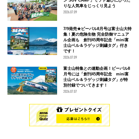
ン SUV CAMP」でソト遊びにぴった
りな人気車をじっくり見よう
2026.07.09
7/9発売★ビーパル8月号は富士山大特
集！夏の危険生物 完全防御マニュア
ル企画も 創刊45周年記念「mini富
士山ベル＆ラゲッジ刺繍タグ」付き
です！
2026.07.09
富士山特集との連動企画！ビーパル8
月号には「創刊45周年記念 mini富
士山ベル＆ラゲッジ刺繍タグ」が特
別付録でついてきます！
2026.07.07