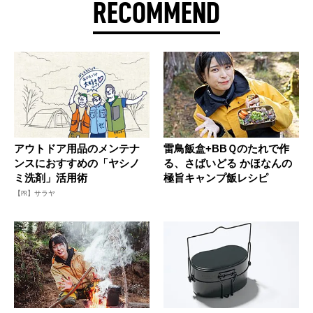
RECOMMEND
アウトドア用品のメンテナ
雷鳥飯盒+BBＱのたれで作
ンスにおすすめの「ヤシノ
る、さばいどる かほなんの
ミ洗剤」活用術
極旨キャンプ飯レシピ
【PR】サラヤ