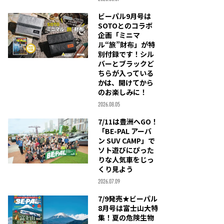
ビーパル9月号は
SOTOとのコラボ
企画「ミニマ
ル“旅”財布」が特
別付録です！シル
バーとブラックど
ちらが入っている
かは、開けてから
のお楽しみに！
2026.08.05
7/11は豊洲へGO！
「BE-PAL アーバ
ン SUV CAMP」で
ソト遊びにぴった
りな人気車をじっ
くり見よう
2026.07.09
7/9発売★ビーパル
8月号は富士山大特
集！夏の危険生物