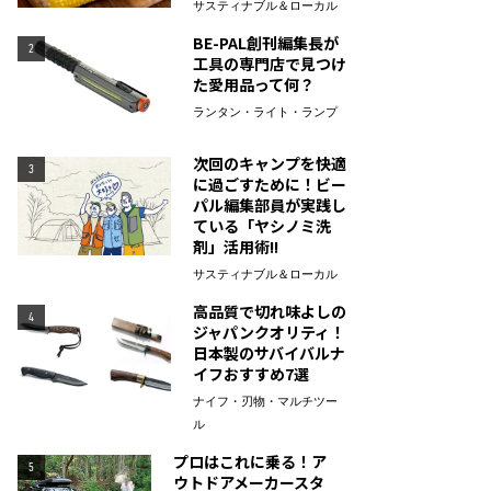
サスティナブル＆ローカル
BE-PAL創刊編集長が
2
工具の専門店で見つけ
た愛用品って何？
ランタン・ライト・ランプ
次回のキャンプを快適
3
に過ごすために！ビー
パル編集部員が実践し
ている「ヤシノミ洗
剤」活用術!!
サスティナブル＆ローカル
高品質で切れ味よしの
4
ジャパンクオリティ！
日本製のサバイバルナ
イフおすすめ7選
ナイフ・刃物・マルチツー
ル
プロはこれに乗る！ア
5
ウトドアメーカースタ