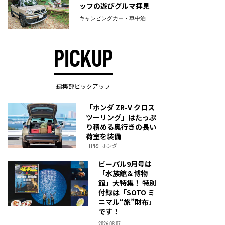
ッフの遊びグルマ拝見
キャンピングカー・車中泊
PICKUP
編集部ピックアップ
「ホンダ ZR-V クロス
ツーリング」はたっぷ
り積める奥行きの長い
荷室を装備
【PR】ホンダ
ビーパル9月号は
「水族館＆博物
館」大特集！ 特別
付録は「SOTO ミ
ニマル“旅”財布」
です！
2026.08.07