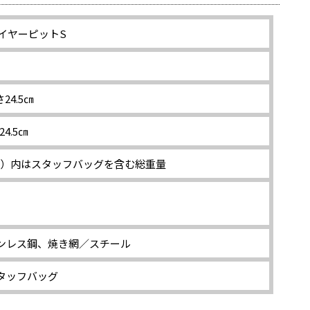
イヤーピットS
24.5㎝
4.5㎝
） ※（ ）内はスタッフバッグを含む総重量
ンレス鋼、焼き網／スチール
タッフバッグ