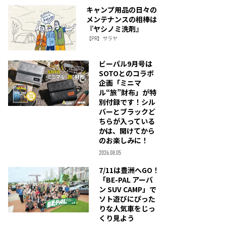
キャンプ用品の日々の
メンテナンスの相棒は
『ヤシノミ洗剤』
【PR】サラヤ
ビーパル9月号は
SOTOとのコラボ
企画「ミニマ
ル“旅”財布」が特
別付録です！シル
バーとブラックど
ちらが入っている
かは、開けてから
のお楽しみに！
2026.08.05
7/11は豊洲へGO！
「BE-PAL アーバ
ン SUV CAMP」で
ソト遊びにぴった
りな人気車をじっ
くり見よう