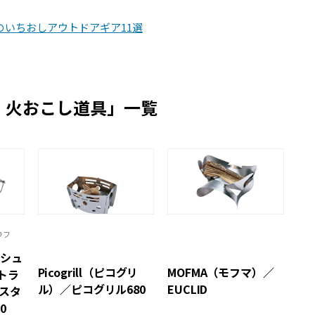
いちおしアウトドアギア11選
・火おこし道具」一覧
ラフ
ッシュ
Picogrill（ピコグリ
MOFMA（モフマ）／
トラ
ル）／ピコグリル680
EUCLID
ースタ
0