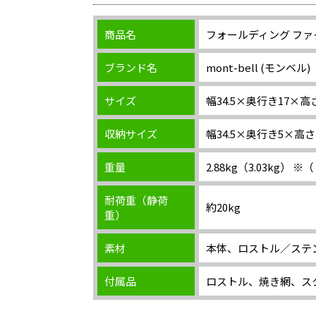
商品名
フォールディング ファ
ブランド名
mont-bell (モンベル)
サイズ
幅34.5×奥行き17×高さ
収納サイズ
幅34.5×奥行き5×高さ2
重量
2.88kg（3.03kg
耐荷重（静荷
約20kg
重）
素材
本体、ロストル／ステ
付属品
ロストル、焼き網、ス