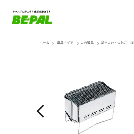
ホーム
道具・ギア
火の道具
焚き火台・火おこし道