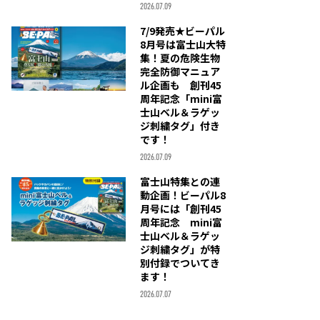
2026.07.09
7/9発売★ビーパル
8月号は富士山大特
集！夏の危険生物
完全防御マニュア
ル企画も 創刊45
周年記念「mini富
士山ベル＆ラゲッ
ジ刺繍タグ」付き
です！
2026.07.09
富士山特集との連
動企画！ビーパル8
月号には「創刊45
周年記念 mini富
士山ベル＆ラゲッ
ジ刺繍タグ」が特
別付録でついてき
ます！
2026.07.07