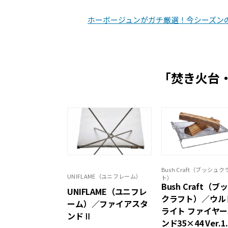
ホーボージュンがガチ厳選！今シーズンの
「焚き火台
Bush Craft（ブッシュク
UNIFLAME（ユニフレーム）
ト）
Bush Craft（ブ
UNIFLAME（ユニフレ
クラフト）／ウル
ーム）／ファイアスタ
ライト ファイヤ
ンドⅡ
ンド35×44 Ver.1.