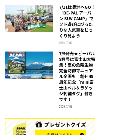
7/11は豊洲へGO！
「BE-PAL アーバ
ン SUV CAMP」で
ソト遊びにぴった
りな人気車をじっ
くり見よう
2026.07.09
7/9発売★ビーパル
8月号は富士山大特
集！夏の危険生物
完全防御マニュア
ル企画も 創刊45
周年記念「mini富
士山ベル＆ラゲッ
ジ刺繍タグ」付き
です！
2026.07.09