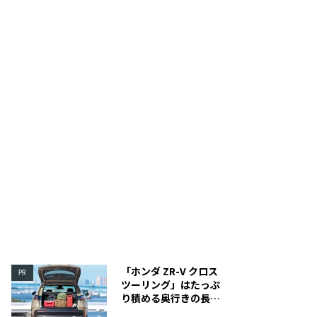
れるときは下側だけ開ければベンチレーションの役目も
収納時の状態。
「ホンダ ZR-V クロス
PR
ツーリング」はたっぷ
り積める奥行きの長い
荷室を装備