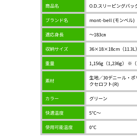
商品名
O.D.スリーピングバッグ
ブランド名
mont-bell (モンベル)
適応身長
～183㎝
収納サイズ
36×18×18cm（11.3L
重量
1,156g（1,236g
生地／30デニール・
素材
クセロフト(R)
カラー
グリーン
快適温度
5℃～
使用可能温度
0℃