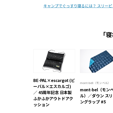
キャンプでぐっすり寝るには？ スリー
「寝
BE-PAL×escargot (ビ
mont-bell（モンベル）
ーパル×エスカルゴ)
mont-bel（モン
／ 45周年記念 日本製
ル）／ダウン ス
ふかふかアウトドアク
ングラップ #5
ッション