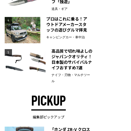
フ「独遊」
道具・ギア
プロはこれに乗る！ア
4
ウトドアメーカースタ
ッフの遊びグルマ拝見
キャンピングカー・車中泊
高品質で切れ味よしの
5
ジャパンクオリティ！
日本製のサバイバルナ
イフおすすめ7選
ナイフ・刃物・マルチツー
ル
PICKUP
編集部ピックアップ
「ホンダ ZR-V クロス