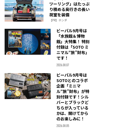
ツーリング」はたっぷ
り積める奥行きの長い
荷室を装備
【PR】ホンダ
ビーパル9月号は
「水族館＆博物
館」大特集！ 特別
付録は「SOTO ミ
ニマル“旅”財布」
です！
2026.08.07
ビーパル9月号は
SOTOとのコラボ
企画「ミニマ
ル“旅”財布」が特
別付録です！シル
バーとブラックど
ちらが入っている
かは、開けてから
のお楽しみに！
2026.08.05