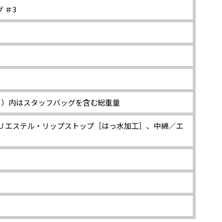
 ＃3
）
） ※（ ）内はスタッフバッグを含む総重量
ポリエステル・リップストップ［はっ水加工］、中綿／エ