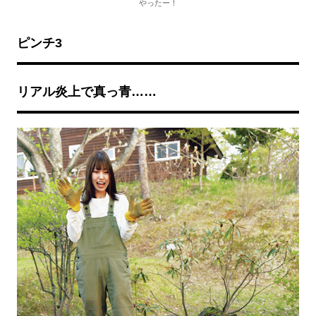
やったー！
ピンチ3
リアル炎上で真っ青……