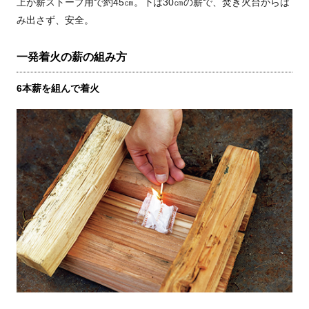
上が薪ストーブ用で約45㎝。下は30㎝の薪で、焚き火台からは
み出さず、安全。
一発着火の薪の組み方
6本薪を組んで着火