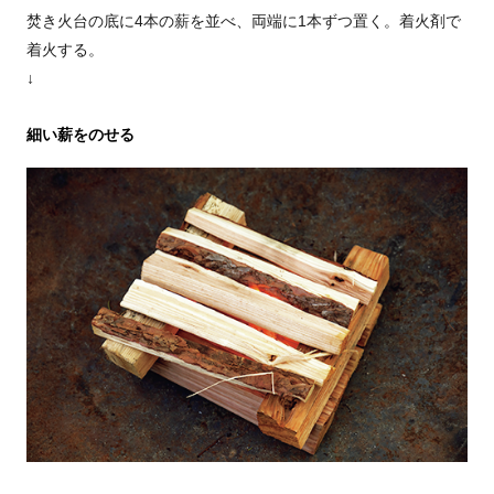
焚き火台の底に4本の薪を並べ、両端に1本ずつ置く。着火剤で
着火する。
↓
細い薪をのせる