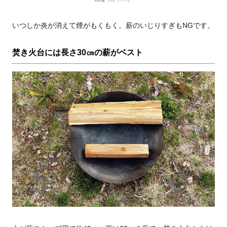
いつしか炎が消えて煙がもくもく。薪のいじりすぎもNGです。
焚き火台には長さ30㎝の薪がベスト