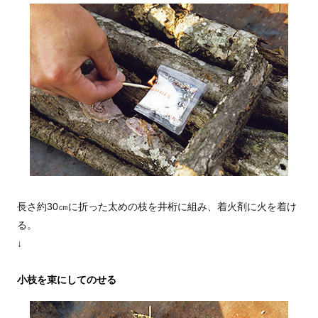
長さ約30㎝に折った太めの枝を井桁に組み、着火剤に火を着け
る。
↓
小枝を束にしてのせる