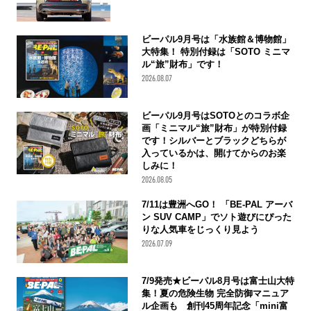
ビーパル9月号は「水族館＆博物館」
大特集！ 特別付録は「SOTO ミニマ
ル“旅”財布」です！
2026.08.07
ビーパル9月号はSOTOとのコラボ企
画「ミニマル“旅”財布」が特別付録
です！シルバーとブラックどちらが
入っているかは、開けてからのお楽
しみに！
2026.08.05
7/11は豊洲へGO！ 「BE-PAL アーバ
ン SUV CAMP」でソト遊びにぴった
りな人気車をじっくり見よう
2026.07.09
7/9発売★ビーパル8月号は富士山大特
集！夏の危険生物 完全防御マニュア
ル企画も 創刊45周年記念「mini富