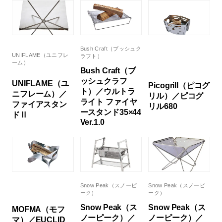
Bush Craft（ブッシュク
UNIFLAME（ユニフレ
ラフト）
ーム）
Bush Craft（ブ
ッシュクラフ
UNIFLAME（ユ
Picogrill（ピコグ
ト）／ウルトラ
ニフレーム）／
リル）／ピコグ
ライト ファイヤ
ファイアスタン
リル680
ースタンド35×44
ドⅡ
Ver.1.0
Snow Peak（スノーピ
Snow Peak（スノーピ
ーク）
ーク）
Snow Peak（ス
Snow Peak（ス
MOFMA（モフ
ノーピーク）／
ノーピーク）／
マ）／EUCLID