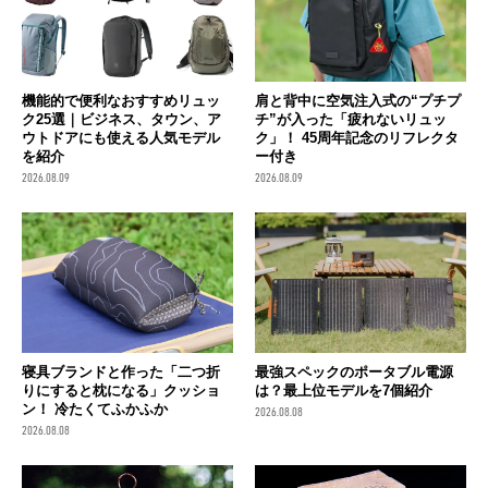
機能的で便利なおすすめリュッ
肩と背中に空気注入式の“プチプ
ク25選｜ビジネス、タウン、ア
チ”が入った「疲れないリュッ
ウトドアにも使える人気モデル
ク」！ 45周年記念のリフレクタ
を紹介
ー付き
2026.08.09
2026.08.09
寝具ブランドと作った「二つ折
最強スペックのポータブル電源
りにすると枕になる」クッショ
は？最上位モデルを7個紹介
ン！ 冷たくてふかふか
2026.08.08
2026.08.08