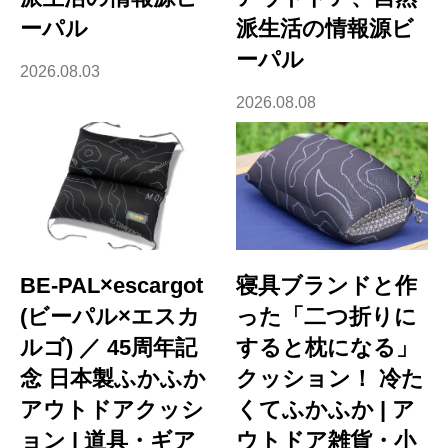
ーパル
派生活の情報源ビ
ーパル
2026.08.03
2026.08.08
BE-PAL×escargot
寝具ブランドと作
(ビーパル×エスカ
った「二つ折りに
ルゴ) ／ 45周年記
すると枕になる」
念 日本製ふかふか
クッション！ 冷た
アウトドアクッシ
くてふかふか | ア
ョン | 道具・ギア
ウトドア雑貨・小