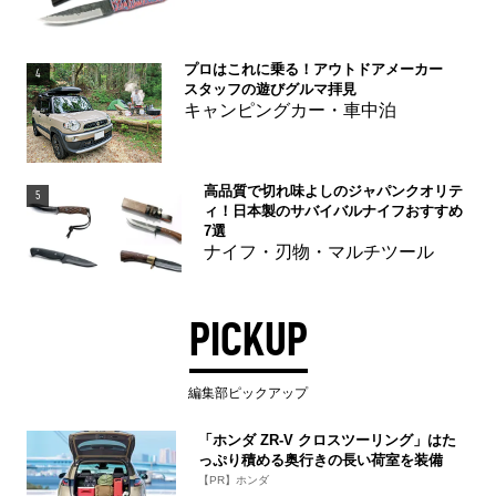
プロはこれに乗る！アウトドアメーカー
4
スタッフの遊びグルマ拝見
キャンピングカー・車中泊
高品質で切れ味よしのジャパンクオリテ
5
ィ！日本製のサバイバルナイフおすすめ
7選
ナイフ・刃物・マルチツール
PICKUP
編集部ピックアップ
「ホンダ ZR-V クロスツーリング」はた
っぷり積める奥行きの長い荷室を装備
【PR】ホンダ