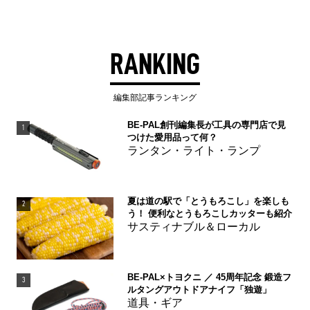
RANKING
編集部記事ランキング
BE-PAL創刊編集長が工具の専門店で見
1
つけた愛用品って何？
ランタン・ライト・ランプ
夏は道の駅で「とうもろこし」を楽しも
2
う！ 便利なとうもろこしカッターも紹介
サスティナブル＆ローカル
BE-PAL×トヨクニ ／ 45周年記念 鍛造フ
3
ルタングアウトドアナイフ「独遊」
道具・ギア