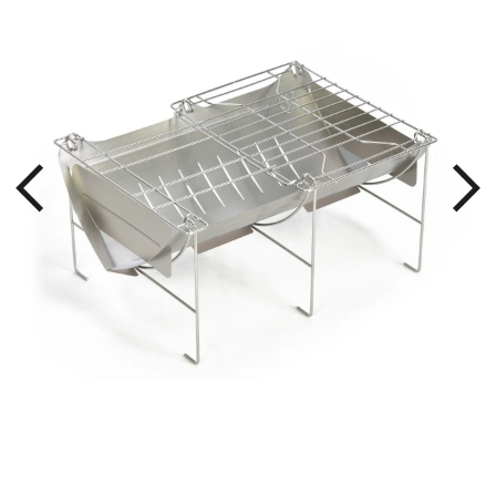
！
グリ
る。