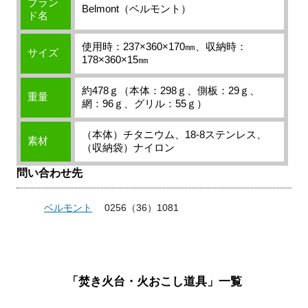
ブラン
Belmont（ベルモント）
ド名
使用時：237×360×170㎜、収納時：
サイズ
178×360×15㎜
約478ｇ（本体：298ｇ、側板：29ｇ、
重量
網：96ｇ、グリル：55ｇ）
（本体）チタニウム、18-8ステンレス、
素材
（収納袋）ナイロン
問い合わせ先
ベルモント
0256（36）1081
「焚き火台・火おこし道具」一覧