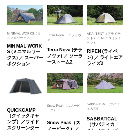
MINIMAL WORKS（ミ
ARAI TENT（アライテ
Terra Nova （テラノヴ
ニマルワークス）
ント）／ RIPEN（ライ
ァ）
ペン）
MINIMAL WORK
Terra Nova (テラ
RIPEN (ライペ
S (ミニマルワー
ノヴァ) ／ ソーラ
ン) ／ ライトエア
クス) ／ スーパー
ーストーム2
ライズ2
ポジション
SABBATICAL（サバテ
Snow Peak（スノーピ
ィカル）
QUICKCAMP
ーク）
（クイックキャ
SABBATICAL
ンプ）／ワイド
Snow Peak（ス
（サバティカ
スクリーンター
ノーピーク）／