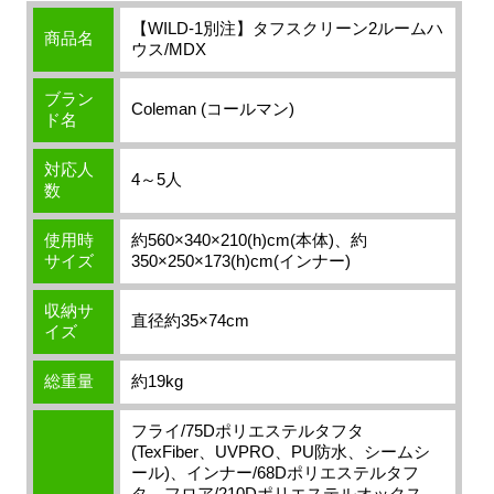
【WILD-1別注】タフスクリーン2ルームハ
商品名
ウス/MDX
ブラン
Coleman (コールマン)
ド名
対応人
4～5人
数
使用時
約560×340×210(h)cm(本体)、約
サイズ
350×250×173(h)cm(インナー)
収納サ
直径約35×74cm
イズ
総重量
約19kg
フライ/75Dポリエステルタフタ
(TexFiber、UVPRO、PU防水、シームシ
ール)、インナー/68Dポリエステルタフ
タ、フロア/210Dポリエステルオックス