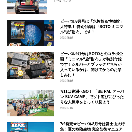
【PR】ホンダ
ビーパル9月号は「水族館＆博物館」
大特集！ 特別付録は「SOTO ミニマ
ル“旅”財布」です！
2026.08.07
ビーパル9月号はSOTOとのコラボ企
画「ミニマル“旅”財布」が特別付録
です！シルバーとブラックどちらが
入っているかは、開けてからのお楽
しみに！
2026.08.05
7/11は豊洲へGO！ 「BE-PAL アーバ
ン SUV CAMP」でソト遊びにぴった
りな人気車をじっくり見よう
2026.07.09
7/9発売★ビーパル8月号は富士山大特
集！夏の危険生物 完全防御マニュア