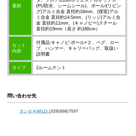
素材
(PU防水、シームシール)、ポール/(リビン
グ)アルミ合金 直径約16mm、(寝室)アル
ミ合金 直径約14.5mm、(リッジ)アルミ合
金 直径約11mm、(キャノピー)スチール
直径約19mm（長さ 約180cm）
付属品:キャノピ-ポール×２、ペグ、ロー
セット
プ、ハンマー、キャリーバッグ、取扱い
内容
説明書
タイプ
2ルームテント
問い合わせ先
カンセキWILD-1
028(688)7597