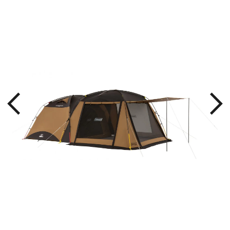
ース
イン