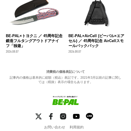
BE-PAL×トヨクニ ／ 45周年記念
BE-PAL×AirCell (ビーパル×エア
鍛造フルタングアウトドアナイ
セル) ／ 45周年記念 AirCellスモ
フ「独遊」
ールバックパック
2026.08.07
2026.08.07
消費税の価格表記について
記事内の価格は基本的に総額（税込）表記です。2021年3月以前の記事に関し
ては（税抜）表示の場合もあります。
お問い合わせ
利用規約