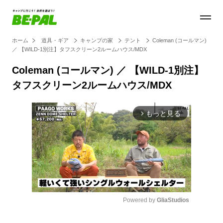
ホーム
道具・ギア
キャンプの家
テント
Coleman (コールマン)
／ 【WILD-1別注】タフスクリーン2ルームハウス/MDX
Coleman (コールマン) ／ 【WILD-1別注】
タフスクリーン2ルームハウス/MDX
もっと見る
arrow_forward_ios
Powered by 
GliaStudios
Mute