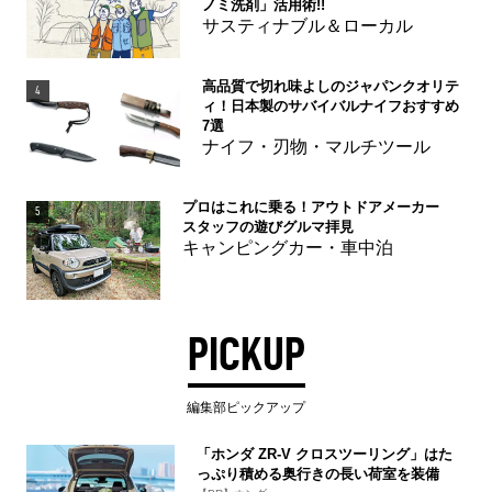
ノミ洗剤」活用術!!
サスティナブル＆ローカル
高品質で切れ味よしのジャパンクオリテ
4
ィ！日本製のサバイバルナイフおすすめ
7選
ナイフ・刃物・マルチツール
プロはこれに乗る！アウトドアメーカー
5
スタッフの遊びグルマ拝見
キャンピングカー・車中泊
PICKUP
編集部ピックアップ
「ホンダ ZR-V クロスツーリング」はた
っぷり積める奥行きの長い荷室を装備