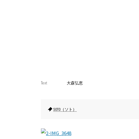
Text
大森弘恵
SOTO（ソト）