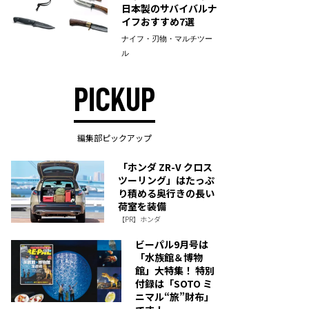
日本製のサバイバルナ
イフおすすめ7選
ナイフ・刃物・マルチツー
ル
PICKUP
編集部ピックアップ
「ホンダ ZR-V クロス
ツーリング」はたっぷ
り積める奥行きの長い
荷室を装備
【PR】ホンダ
ビーパル9月号は
「水族館＆博物
館」大特集！ 特別
付録は「SOTO ミ
ニマル“旅”財布」