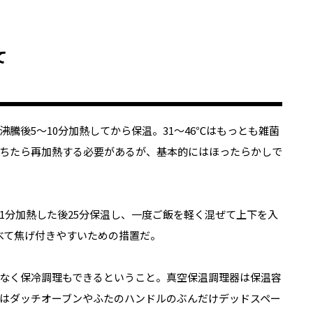
て
後5〜10分加熱してから保温。31〜46℃はもっとも雑菌
落ちたら再加熱する必要があるが、基本的にはほったらかしで
分加熱した後25分保温し、一度ご飯を軽く混ぜて上下を入
べて焦げ付きやすいための措置だ。
なく保冷調理もできるということ。真空保温調理器は保温容
はダッチオーブンやふたのハンドルのぶんだけデッドスペー