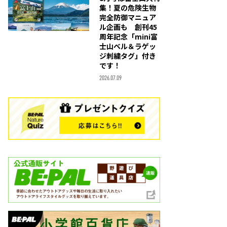
集！夏の危険生物
完全防御マニュア
ル企画も 創刊45
周年記念「mini富
士山ベル＆ラゲッ
ジ刺繍タグ」付き
です！
2026.07.09