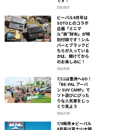
です！
2026.08.07
ビーパル9月号は
SOTOとのコラボ
企画「ミニマ
ル“旅”財布」が特
別付録です！シル
バーとブラックど
ちらが入っている
かは、開けてから
のお楽しみに！
2026.08.05
7/11は豊洲へGO！
「BE-PAL アーバ
ン SUV CAMP」で
ソト遊びにぴった
りな人気車をじっ
くり見よう
2026.07.09
7/9発売★ビーパル
8月号は富士山大特