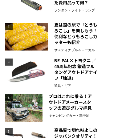
た愛用品って何？
ランタン・ライト・ランプ
夏は道の駅で「とうも
2
ろこし」を楽しもう！
便利なとうもろこしカ
ッターも紹介
サスティナブル＆ローカル
BE-PAL×トヨクニ ／
3
45周年記念 鍛造フル
タングアウトドアナイ
フ「独遊」
道具・ギア
プロはこれに乗る！ア
4
ウトドアメーカースタ
ッフの遊びグルマ拝見
キャンピングカー・車中泊
高品質で切れ味よしの
5
ジャパンクオリティ！