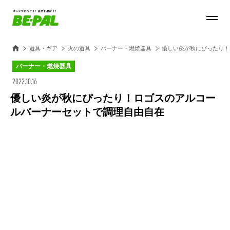
道具・ギア
火の道具
バーナー・燃焼器具
優しい炎が秋にぴったり！
バーナー・燃焼器具
2022.10.16
優しい炎が秋にぴったり！ロゴスのアルコー
ルバーナーセットで調理自由自在
Loaded
:
27.14%
/
Unmute