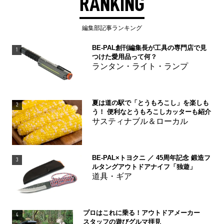
RANKING
編集部記事ランキング
BE-PAL創刊編集長が工具の専門店で見
1
つけた愛用品って何？
ランタン・ライト・ランプ
夏は道の駅で「とうもろこし」を楽しも
2
う！ 便利なとうもろこしカッターも紹介
サスティナブル＆ローカル
BE-PAL×トヨクニ ／ 45周年記念 鍛造フ
3
ルタングアウトドアナイフ「独遊」
道具・ギア
プロはこれに乗る！アウトドアメーカー
4
スタッフの遊びグルマ拝見