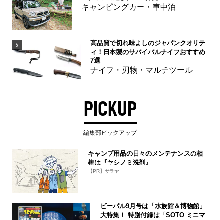
キャンピングカー・車中泊
高品質で切れ味よしのジャパンクオリテ
5
ィ！日本製のサバイバルナイフおすすめ
7選
ナイフ・刃物・マルチツール
PICKUP
編集部ピックアップ
キャンプ用品の日々のメンテナンスの相
棒は『ヤシノミ洗剤』
【PR】サラヤ
ビーパル9月号は「水族館＆博物館」
大特集！ 特別付録は「SOTO ミニマ