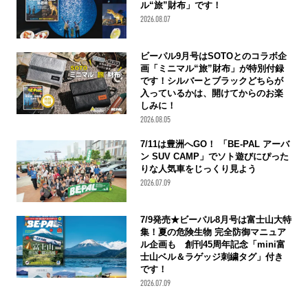
ル“旅”財布」です！
2026.08.07
ビーパル9月号はSOTOとのコラボ企
画「ミニマル“旅”財布」が特別付録
です！シルバーとブラックどちらが
入っているかは、開けてからのお楽
しみに！
2026.08.05
7/11は豊洲へGO！ 「BE-PAL アーバ
ン SUV CAMP」でソト遊びにぴった
りな人気車をじっくり見よう
2026.07.09
7/9発売★ビーパル8月号は富士山大特
集！夏の危険生物 完全防御マニュア
ル企画も 創刊45周年記念「mini富
士山ベル＆ラゲッジ刺繍タグ」付き
です！
2026.07.09