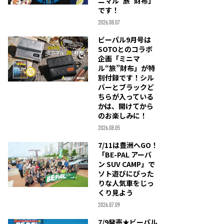
ニマル“旅”財布」
です！
2026.08.07
ビーパル9月号は
SOTOとのコラボ
企画「ミニマ
ル“旅”財布」が特
別付録です！シル
バーとブラックど
ちらが入っている
かは、開けてから
のお楽しみに！
2026.08.05
7/11は豊洲へGO！
「BE-PAL アーバ
ン SUV CAMP」で
ソト遊びにぴった
りな人気車をじっ
くり見よう
2026.07.09
7/9発売★ビーパル