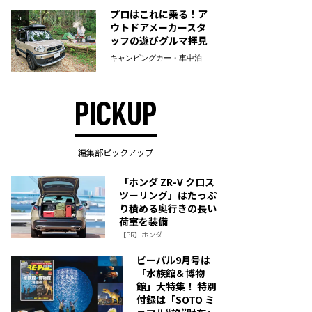
プロはこれに乗る！ア
5
ウトドアメーカースタ
ッフの遊びグルマ拝見
キャンピングカー・車中泊
PICKUP
編集部ピックアップ
「ホンダ ZR-V クロス
ツーリング」はたっぷ
り積める奥行きの長い
荷室を装備
【PR】ホンダ
ビーパル9月号は
「水族館＆博物
館」大特集！ 特別
付録は「SOTO ミ