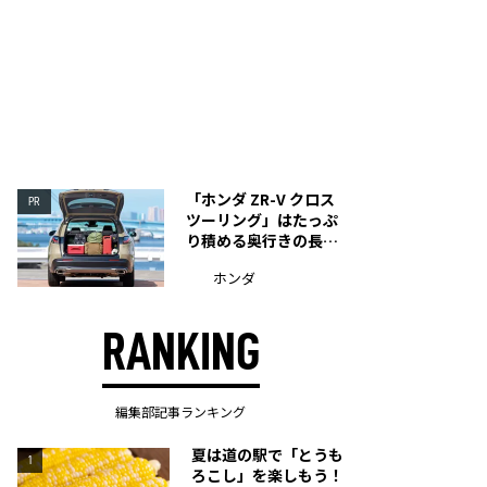
「ホンダ ZR-V クロス
PR
ツーリング」はたっぷ
り積める奥行きの長い
荷室を装備
ホンダ
RANKING
編集部記事ランキング
夏は道の駅で「とうも
1
ろこし」を楽しもう！