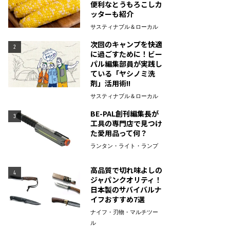
便利なとうもろこしカ
ッターも紹介
サスティナブル＆ローカル
次回のキャンプを快適
2
に過ごすために！ビー
パル編集部員が実践し
ている「ヤシノミ洗
剤」活用術!!
サスティナブル＆ローカル
BE-PAL創刊編集長が
3
工具の専門店で見つけ
た愛用品って何？
ランタン・ライト・ランプ
高品質で切れ味よしの
4
ジャパンクオリティ！
日本製のサバイバルナ
イフおすすめ7選
ナイフ・刃物・マルチツー
ル