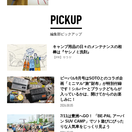
PICKUP
編集部ピックアップ
キャンプ用品の日々のメンテナンスの相
棒は『ヤシノミ洗剤』
【PR】サラヤ
ビーパル9月号はSOTOとのコラボ企
画「ミニマル“旅”財布」が特別付録
です！シルバーとブラックどちらが
入っているかは、開けてからのお楽
しみに！
2026.08.05
7/11は豊洲へGO！ 「BE-PAL アーバ
ン SUV CAMP」でソト遊びにぴった
りな人気車をじっくり見よう