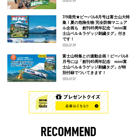
2026.07.09
7/9発売★ビーパル8月号は富士山大特
集！夏の危険生物 完全防御マニュア
ル企画も 創刊45周年記念「mini富
士山ベル＆ラゲッジ刺繍タグ」付き
です！
2026.07.09
富士山特集との連動企画！ビーパル8
月号には「創刊45周年記念 mini富
士山ベル＆ラゲッジ刺繍タグ」が特
別付録でついてきます！
2026.07.07
RECOMMEND