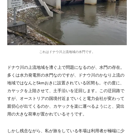
これはドナウ川上流地域の水門です。
ドナウ川の上流地域を漕ぐ上で問題になるのが、水門の存在。
多くは水力発電所の水門なのですが、ドナウ川のかなり上流の
地域ではなんと5kmおきに設置されている区間も。その度に、
カヤックを上陸させて、土手沿いを迂回します。この迂回路で
すが、オーストリアの国境付近までいくと電力会社が変わって
親切心が出てくるのか、カヤックを楽に運べるようにと、貸出
用の大きな荷車が置かれているそうです。
しかし残念ながら、私が旅をしている冬場は利用者が極端に少