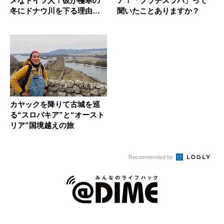
メなドイツ人！彼が極寒の
ア！「ブラチスラバ」って
冬にドナウ川を下る理由と
聞いたことありますか？
は？
カヤックを降りて古城を巡
る“スロバキア”と“オースト
リア”国境越えの旅
Recommended by