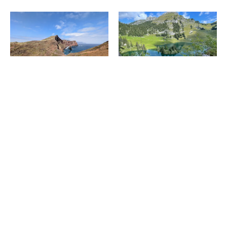
固有種の宝庫・マデイラ島で
スイス・シュトックホルン山の
「岬めぐり」の大パノラマトレ
絶景を満喫するバリアフリーな
ッキング！
ハイキング！ベビーカーや車い
すでも楽しめる！
2026.07.30
2026.07.30
消費税の価格表記について
記事内の価格は基本的に総額（税込）表記です。2021年3月以前の記事に関し
ては（税抜）表示の場合もあります。