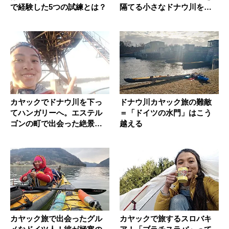
で経験した5つの試練とは？
隔てる小さなドナウ川を行
く
カヤックでドナウ川を下っ
ドナウ川カヤック旅の難敵
てハンガリーへ。エステル
＝「ドイツの水門」はこう
ゴンの町で出会った絶景廃
越える
墟に潜入...
カヤック旅で出会ったグル
カヤックで旅するスロバキ