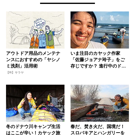
アウトドア用品のメンテナ
いま注目のカヤック作家
ンスにおすすめの「ヤシノ
「佐藤ジョアナ玲子」をご
ミ洗剤」活用術
存じですか？ 進行中のドナ
ウ川下り...
【PR】サラヤ
冬のドナウ川キャンプ生活
春だ、焚き火だ、国境だ！
はここが辛い！カヤック旅
スロバキアとハンガリーを