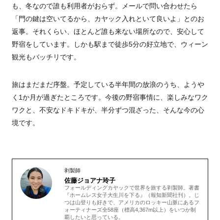
も、冬なので誰も利用者がおらず。メールで問い合わせたら
「門の鍵は空いてるから、カヤック入れといて良いよ」とのお
返事。それくらい、ほとんど誰も来ない場所なので、安心して
野宿をしています。しかも駅まで徒歩5分の好立地で、ウィーン
観光もバッチリです。
旅はまだまだ序盤。予定している半年間の放浪のうち、ようや
く1か月が過ぎたところです。今後の野宿事情に、楽しみなワク
ワクと、不安なドキドキが、半分ずつ混ざった、そんな今の心
境です。
剥製師
佐藤ジョアナ玲子
フォールディングカヤックで世界を旅する剥製師。著書
『ホームレス女子大生川を下る』（報知新聞社刊）。じ
つは山登りも好きで、アメリカのロッキー山脈にあるフ
ォーティナーズ全58座（標高4,367m以上）をいつか制
覇したいと思っている。