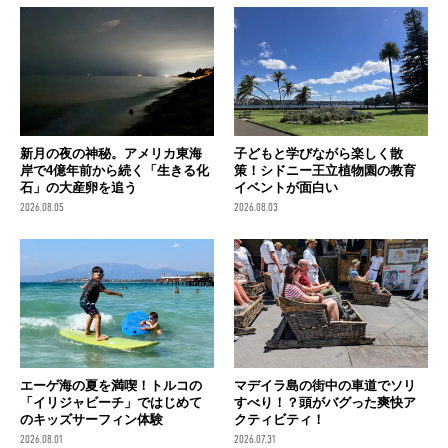
新月の夜の神秘。アメリカ東海
子どもと学びながら楽しく散
岸で4億年前から続く「生きる化
策！シドニー王立植物園の教育
石」の大産卵を追う
イベントが面白い
2026.08.05
2026.08.03
エーゲ海の夏を満喫！トルコの
マデイラ島の街中の車道でソリ
「イリジャビーチ」ではじめて
すべり！？頭がバグった爽快ア
のキッズサーフィン体験
クティビティ！
2026.08.01
2026.07.31