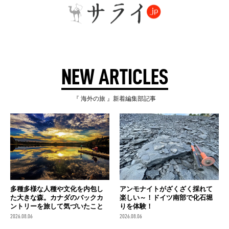
NEW ARTICLES
『 海外の旅 』新着編集部記事
多種多様な人種や文化を内包し
アンモナイトがざくざく採れて
た大きな森。カナダのバックカ
楽しい～！ドイツ南部で化石堀
ントリーを旅して気づいたこと
りを体験！
2026.08.06
2026.08.06