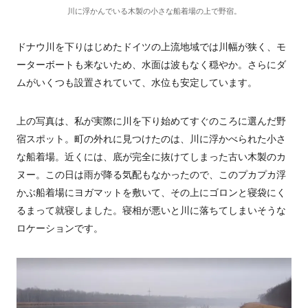
川に浮かんでいる木製の小さな船着場の上で野宿。
ドナウ川を下りはじめたドイツの上流地域では川幅が狭く、モ
ーターボートも来ないため、水面は波もなく穏やか。さらにダ
ムがいくつも設置されていて、水位も安定しています。
上の写真は、私が実際に川を下り始めてすぐのころに選んだ野
宿スポット。町の外れに見つけたのは、川に浮かべられた小さ
な船着場。近くには、底が完全に抜けてしまった古い木製のカ
ヌー。この日は雨が降る気配もなかったので、このプカプカ浮
かぶ船着場にヨガマットを敷いて、その上にゴロンと寝袋にく
るまって就寝しました。寝相が悪いと川に落ちてしまいそうな
ロケーションです。