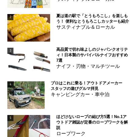
夏は道の駅で「とうもろこし」を楽しも
2
う！ 便利なとうもろこしカッターも紹介
サスティナブル＆ローカル
高品質で切れ味よしのジャパンクオリテ
3
ィ！日本製のサバイバルナイフおすすめ
7選
ナイフ・刃物・マルチツール
プロはこれに乗る！アウトドアメーカー
4
スタッフの遊びグルマ拝見
キャンピングカー・車中泊
ほどけないロープの結び方5選！No.1ア
5
ウトドア雑誌が定番のロープワークを解
説
ロープワーク