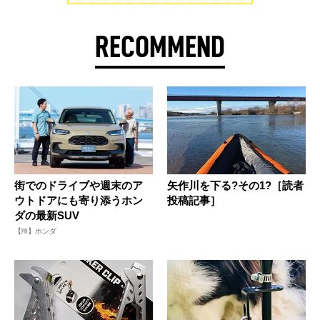
RECOMMEND
街でのドライブや週末のア
矢作川を下る?その1?［読者
ウトドアにも寄り添うホン
投稿記事］
ダの最新SUV
【PR】ホンダ