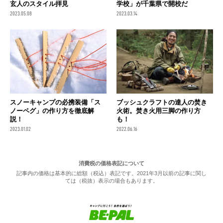
学校」が千葉県で開校だ
玄人のスタイル拝見
2023.03.14
2023.05.08
スノーキャンプの必携装備「ス
ブッシュクラフトの達人の焚き
ノーペグ」の作り方を徹底解
火術。焚き火用三脚の作り方
説！
も！
2023.01.02
2022.06.16
消費税の価格表記について
記事内の価格は基本的に総額（税込）表記です。2021年3月以前の記事に関し
ては（税抜）表示の場合もあります。