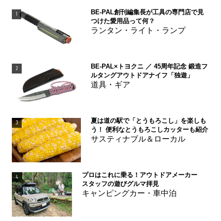
BE-PAL創刊編集長が工具の専門店で見
1
つけた愛用品って何？
ランタン・ライト・ランプ
BE-PAL×トヨクニ ／ 45周年記念 鍛造フ
2
ルタングアウトドアナイフ「独遊」
道具・ギア
夏は道の駅で「とうもろこし」を楽しも
3
う！ 便利なとうもろこしカッターも紹介
サスティナブル＆ローカル
プロはこれに乗る！アウトドアメーカー
4
スタッフの遊びグルマ拝見
キャンピングカー・車中泊