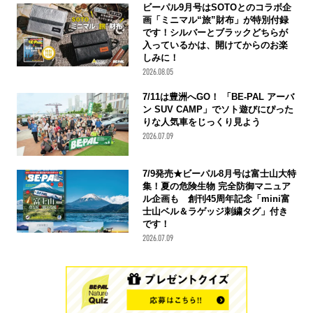
ビーパル9月号はSOTOとのコラボ企
画「ミニマル“旅”財布」が特別付録
です！シルバーとブラックどちらが
入っているかは、開けてからのお楽
しみに！
2026.08.05
7/11は豊洲へGO！ 「BE-PAL アーバ
ン SUV CAMP」でソト遊びにぴった
りな人気車をじっくり見よう
2026.07.09
7/9発売★ビーパル8月号は富士山大特
集！夏の危険生物 完全防御マニュア
ル企画も 創刊45周年記念「mini富
士山ベル＆ラゲッジ刺繍タグ」付き
です！
2026.07.09