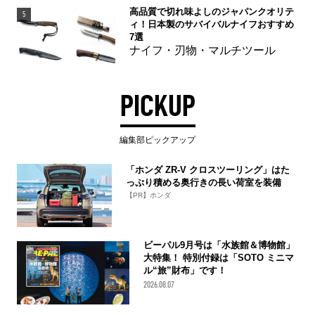
高品質で切れ味よしのジャパンクオリテ
5
ィ！日本製のサバイバルナイフおすすめ
7選
ナイフ・刃物・マルチツール
PICKUP
編集部ピックアップ
「ホンダ ZR-V クロスツーリング」はた
っぷり積める奥行きの長い荷室を装備
【PR】ホンダ
ビーパル9月号は「水族館＆博物館」
大特集！ 特別付録は「SOTO ミニマ
ル“旅”財布」です！
2026.08.07