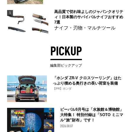
高品質で切れ味よしのジャパンクオリテ
5
ィ！日本製のサバイバルナイフおすすめ
7選
ナイフ・刃物・マルチツール
PICKUP
編集部ピックアップ
「ホンダ ZR-V クロスツーリング」はた
っぷり積める奥行きの長い荷室を装備
【PR】ホンダ
ビーパル9月号は「水族館＆博物館」
大特集！ 特別付録は「SOTO ミニマ
ル“旅”財布」です！
2026.08.07