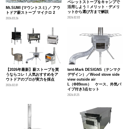
ペレットストーブをキャンプで
活用しよう！メリット・デメリ
Mt.SUMI (マウントスミ) ／ アウ
ットから選び方まで解説
トドア薪ストーブ マイクロ 2
2026.02.03
2026.03.26
【2026年最新】薪ストーブを買
tent-Mark DESIGNS（テンマク
うならコレ！人気おすすめをア
デザイン）／Wood stove side
ウトドアのプロが実力を採点
view outside air
L（Φ89mm） ケース、外気パ
2026.02.01
イプ付き3点セット
2026.01.25