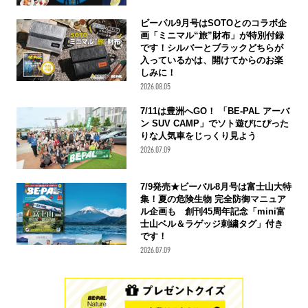
ビーパル9月号はSOTOとのコラボ企
画「ミニマル“旅”財布」が特別付録
です！シルバーとブラックどちらが
入っているかは、開けてからのお楽
しみに！
2026.08.05
7/11は豊洲へGO！ 「BE-PAL アーバ
ン SUV CAMP」でソト遊びにぴった
りな人気車をじっくり見よう
2026.07.09
7/9発売★ビーパル8月号は富士山大特
集！夏の危険生物 完全防御マニュア
ル企画も 創刊45周年記念「mini富
士山ベル＆ラゲッジ刺繍タグ」付き
です！
2026.07.09