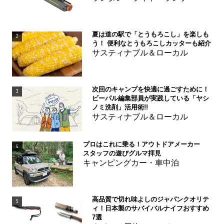
夏は道の駅で「とうもろこし」を楽しも
2
う！ 便利なとうもろこしカッターも紹介
サスティナブル＆ローカル
次回のキャンプを快適に過ごすために！
3
ビーパル編集部員が実践している「ヤシ
ノミ洗剤」活用術!!
サスティナブル＆ローカル
プロはこれに乗る！アウトドアメーカー
4
スタッフの遊びグルマ拝見
キャンピングカー・車中泊
高品質で切れ味よしのジャパンクオリテ
5
ィ！日本製のサバイバルナイフおすすめ
7選