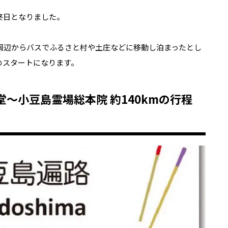
終日となりました。
周辺からバスでふるさと村や土庄などに移動し泊まったとし
のスタートになります。
堂〜小豆島霊場総本院 約140kmの行程