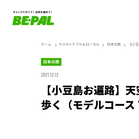
ホーム
サスティナブル＆ローカル
日本の旅
【小豆
日本の旅
2021.12.13
【小豆島お遍路】天
歩く（モデルコース
Loaded
:
27.14%
Unmute