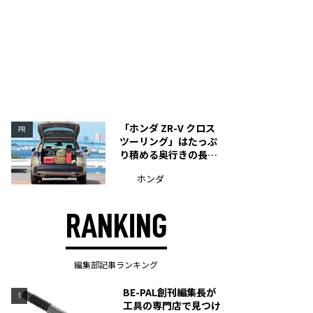
「ホンダ ZR-V クロス
PR
ツーリング」はたっぷ
り積める奥行きの長い
荷室を装備
ホンダ
RANKING
編集部記事ランキング
BE-PAL創刊編集長が
1
工具の専門店で見つけ