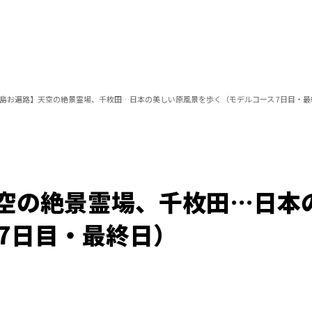
島お遍路】天空の絶景霊場、千枚田…日本の美しい原風景を歩く（モデルコース 7日目・最
空の絶景霊場、千枚田…日本
 7日目・最終日）
/