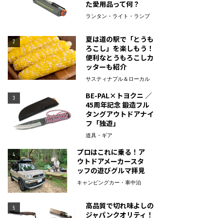
た愛用品って何？
ランタン・ライト・ランプ
夏は道の駅で「とうも
2
ろこし」を楽しもう！
便利なとうもろこしカ
ッターも紹介
サスティナブル＆ローカル
BE-PAL×トヨクニ ／
3
45周年記念 鍛造フル
タングアウトドアナイ
フ「独遊」
道具・ギア
プロはこれに乗る！ア
4
ウトドアメーカースタ
ッフの遊びグルマ拝見
キャンピングカー・車中泊
高品質で切れ味よしの
5
ジャパンクオリティ！