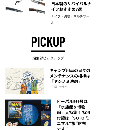
日本製のサバイバルナ
イフおすすめ7選
ナイフ・刃物・マルチツー
ル
PICKUP
編集部ピックアップ
キャンプ用品の日々の
メンテナンスの相棒は
『ヤシノミ洗剤』
【PR】サラヤ
ビーパル9月号は
「水族館＆博物
館」大特集！ 特別
付録は「SOTO ミ
ニマル“旅”財布」
です！