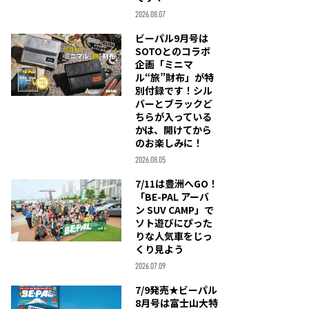
2026.08.07
ビーパル9月号は
SOTOとのコラボ
企画「ミニマ
ル“旅”財布」が特
別付録です！シル
バーとブラックど
ちらが入っている
かは、開けてから
のお楽しみに！
2026.08.05
7/11は豊洲へGO！
「BE-PAL アーバ
ン SUV CAMP」で
ソト遊びにぴった
りな人気車をじっ
くり見よう
2026.07.09
7/9発売★ビーパル
8月号は富士山大特