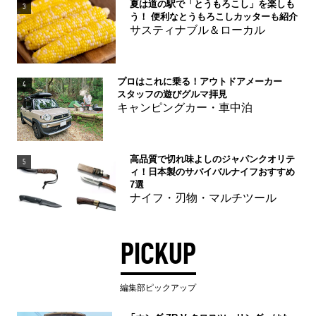
夏は道の駅で「とうもろこし」を楽しも
3
う！ 便利なとうもろこしカッターも紹介
サスティナブル＆ローカル
プロはこれに乗る！アウトドアメーカー
4
スタッフの遊びグルマ拝見
キャンピングカー・車中泊
高品質で切れ味よしのジャパンクオリテ
5
ィ！日本製のサバイバルナイフおすすめ
7選
ナイフ・刃物・マルチツール
PICKUP
編集部ピックアップ