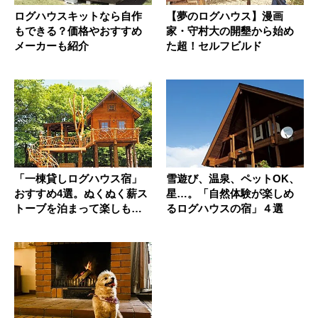
ログハウスキットなら自作
【夢のログハウス】漫画
もできる？価格やおすすめ
家・守村大の開墾から始め
メーカーも紹介
た超！セルフビルド
「一棟貸しログハウス宿」
雪遊び、温泉、ペットOK、
おすすめ4選。ぬくぬく薪ス
星…。「自然体験が楽しめ
トーブを泊まって楽しも
るログハウスの宿」４選
う！