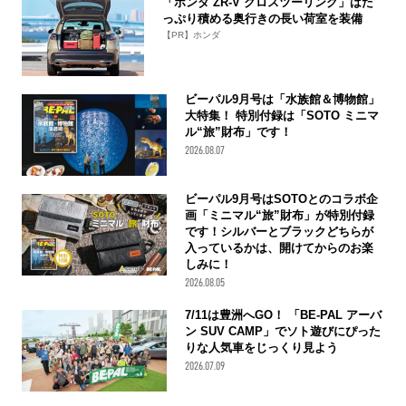
「ホンダ ZR-V クロスツーリング」はた
っぷり積める奥行きの長い荷室を装備
【PR】ホンダ
ビーパル9月号は「水族館＆博物館」
大特集！ 特別付録は「SOTO ミニマ
ル“旅”財布」です！
2026.08.07
ビーパル9月号はSOTOとのコラボ企
画「ミニマル“旅”財布」が特別付録
です！シルバーとブラックどちらが
入っているかは、開けてからのお楽
しみに！
2026.08.05
7/11は豊洲へGO！ 「BE-PAL アーバ
ン SUV CAMP」でソト遊びにぴった
りな人気車をじっくり見よう
2026.07.09