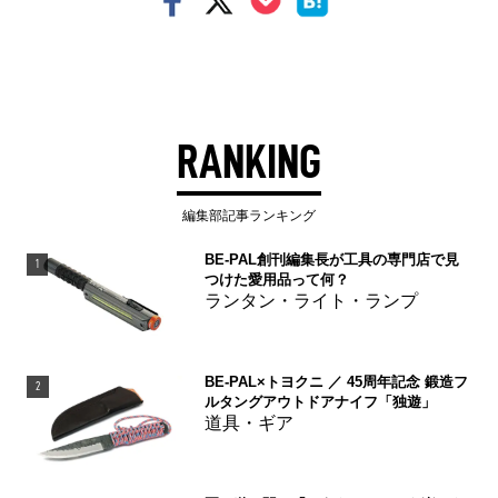
RANKING
編集部記事ランキング
BE-PAL創刊編集長が工具の専門店で見
1
つけた愛用品って何？
ランタン・ライト・ランプ
BE-PAL×トヨクニ ／ 45周年記念 鍛造フ
2
ルタングアウトドアナイフ「独遊」
道具・ギア