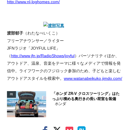
http://www.nl-loghomes.com/
渡部郁子
（わたなべいくこ）
フリーアナウンサー／ライター
JFNラジオ「JOYFUL LIFE」
（
http://www.jfn.jp/RadioShows/joyful
）パーソナリティほか、
アウトドア、温泉、音楽をテーマに様々なメディアで情報を発
信中。ライフワークのフジロック参加のため、子どもと楽しむ
アウトドアスタイルを模索中。
www.watanabeikuko.jimdo.com/
「ホンダ ZR-V クロスツーリング」はた
PR
っぷり積める奥行きの長い荷室を装備
ホンダ