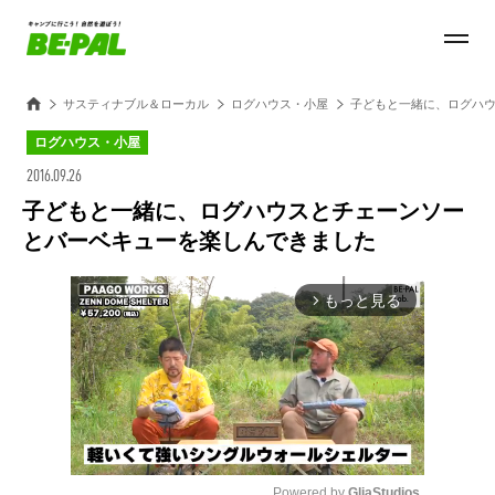
サスティナブル＆ローカル
ログハウス・小屋
子どもと一緒に、ログハ
ログハウス・小屋
2016.09.26
子どもと一緒に、ログハウスとチェーンソー
とバーベキューを楽しんできました
もっと見る
arrow_forward_ios
Powered by 
GliaStudios