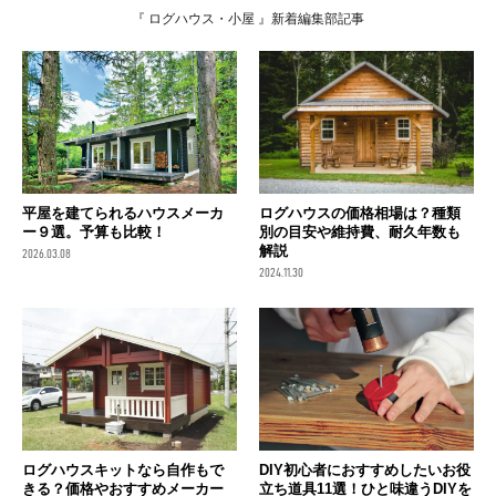
『 ログハウス・小屋 』新着編集部記事
平屋を建てられるハウスメーカ
ログハウスの価格相場は？種類
ー９選。予算も比較！
別の目安や維持費、耐久年数も
解説
2026.03.08
2024.11.30
ログハウスキットなら自作もで
DIY初心者におすすめしたいお役
きる？価格やおすすめメーカー
立ち道具11選！ひと味違うDIYを