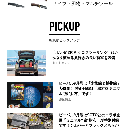
ナイフ・刃物・マルチツール
PICKUP
編集部ピックアップ
「ホンダ ZR-V クロスツーリング」はた
っぷり積める奥行きの長い荷室を装備
【PR】ホンダ
ビーパル9月号は「水族館＆博物館」
大特集！ 特別付録は「SOTO ミニマ
ル“旅”財布」です！
2026.08.07
ビーパル9月号はSOTOとのコラボ企
画「ミニマル“旅”財布」が特別付録
です！シルバーとブラックどちらが