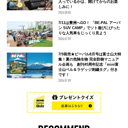
入っているかは、開けてからのお楽
しみに！
2026.08.05
7/11は豊洲へGO！ 「BE-PAL アーバ
ン SUV CAMP」でソト遊びにぴった
りな人気車をじっくり見よう
2026.07.09
7/9発売★ビーパル8月号は富士山大特
集！夏の危険生物 完全防御マニュア
ル企画も 創刊45周年記念「mini富
士山ベル＆ラゲッジ刺繍タグ」付き
です！
2026.07.09