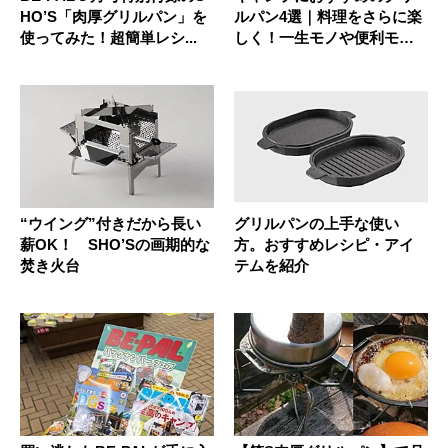
HO’S「肉厚グリルパン」を
ルパン4選｜料理をさらに楽
使ってみた！超簡単レシ...
しく！一生モノや便利モデ
ルを厳...
“ウイング”付きだから長い
グリルパンの上手な使い
薪OK！ SHO’Sの画期的な
方。おすすめレシピ・アイ
焚き火台
テムを紹介