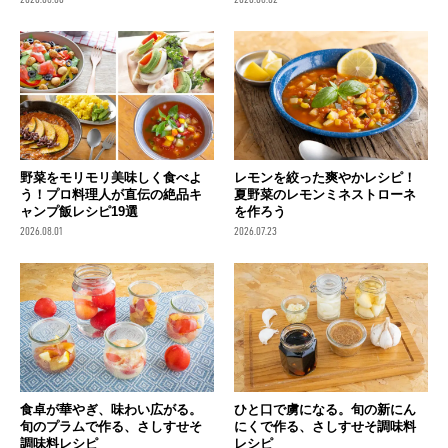
野菜をモリモリ美味しく食べよ
レモンを絞った爽やかレシピ！
う！プロ料理人が直伝の絶品キ
夏野菜のレモンミネストローネ
ャンプ飯レシピ19選
を作ろう
2026.08.01
2026.07.23
食卓が華やぎ、味わい広がる。
ひと口で虜になる。旬の新にん
旬のプラムで作る、さしすせそ
にくで作る、さしすせそ調味料
調味料レシピ
レシピ