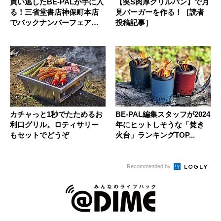
買い逃したBE-PALが手に入
【笑S肉厚グリルパン】で月
る！三省堂書店神保町本店
見バーガーを作る！［読者
でバックナンバーフェア開
投稿記事］
催...
カチャっと1秒でたためるお
BE-PAL編集スタッフが2024
利口グリル。ロティサリー
年にヒットしそうな「焚き
もセットでどうぞ
火台」ランキングTOP...
Recommended by