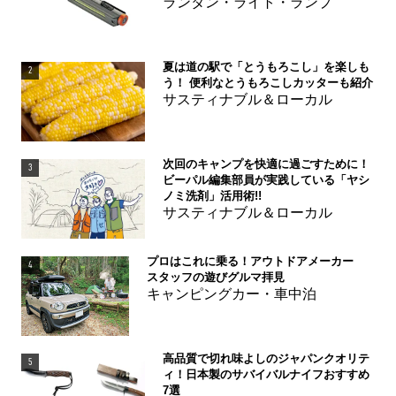
ランタン・ライト・ランプ
夏は道の駅で「とうもろこし」を楽しも
2
う！ 便利なとうもろこしカッターも紹介
サスティナブル＆ローカル
次回のキャンプを快適に過ごすために！
3
ビーパル編集部員が実践している「ヤシ
ノミ洗剤」活用術!!
サスティナブル＆ローカル
プロはこれに乗る！アウトドアメーカー
4
スタッフの遊びグルマ拝見
キャンピングカー・車中泊
高品質で切れ味よしのジャパンクオリテ
5
ィ！日本製のサバイバルナイフおすすめ
7選