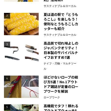
サスティナブル＆ローカル
夏は道の駅で「とうも
2
ろこし」を楽しもう！
便利なとうもろこしカ
ッターも紹介
サスティナブル＆ローカル
高品質で切れ味よしの
3
ジャパンクオリティ！
日本製のサバイバルナ
イフおすすめ7選
ナイフ・刃物・マルチツー
ル
ほどけないロープの結
4
び方5選！No.1アウト
ドア雑誌が定番のロー
プワークを解説
ロープワーク
高機能でタフ！頼れる
5
アウトドアウォッチ5