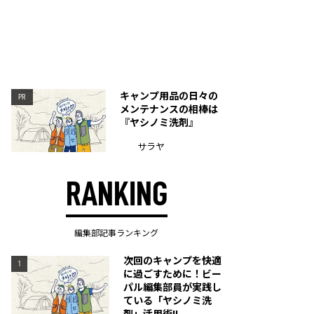
キャンプ用品の日々の
PR
メンテナンスの相棒は
『ヤシノミ洗剤』
サラヤ
RANKING
編集部記事ランキング
次回のキャンプを快適
1
に過ごすために！ビー
パル編集部員が実践し
ている「ヤシノミ洗
剤」活用術!!