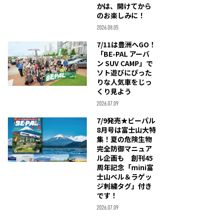
かは、開けてから
のお楽しみに！
2026.08.05
7/11は豊洲へGO！
「BE-PAL アーバ
ン SUV CAMP」で
ソト遊びにぴった
りな人気車をじっ
くり見よう
2026.07.09
7/9発売★ビーパル
8月号は富士山大特
集！夏の危険生物
完全防御マニュア
ル企画も 創刊45
周年記念「mini富
士山ベル＆ラゲッ
ジ刺繍タグ」付き
です！
2026.07.09