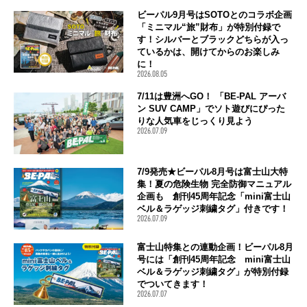
ビーパル9月号はSOTOとのコラボ企画
「ミニマル“旅”財布」が特別付録で
す！シルバーとブラックどちらが入っ
ているかは、開けてからのお楽しみ
に！
2026.08.05
7/11は豊洲へGO！ 「BE-PAL アーバ
ン SUV CAMP」でソト遊びにぴった
りな人気車をじっくり見よう
2026.07.09
7/9発売★ビーパル8月号は富士山大特
集！夏の危険生物 完全防御マニュアル
企画も 創刊45周年記念「mini富士山
ベル＆ラゲッジ刺繍タグ」付きです！
2026.07.09
富士山特集との連動企画！ビーパル8月
号には「創刊45周年記念 mini富士山
ベル＆ラゲッジ刺繍タグ」が特別付録
でついてきます！
2026.07.07