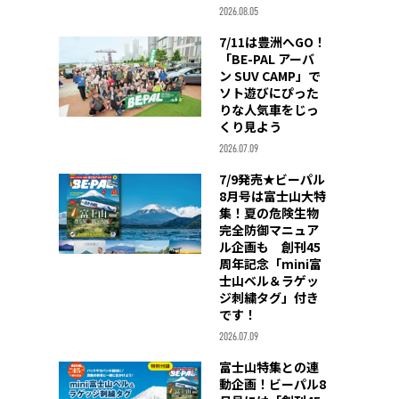
2026.08.05
7/11は豊洲へGO！
「BE-PAL アーバ
ン SUV CAMP」で
ソト遊びにぴった
りな人気車をじっ
くり見よう
2026.07.09
7/9発売★ビーパル
8月号は富士山大特
集！夏の危険生物
完全防御マニュア
ル企画も 創刊45
周年記念「mini富
士山ベル＆ラゲッ
ジ刺繍タグ」付き
です！
2026.07.09
富士山特集との連
動企画！ビーパル8