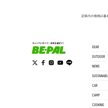
記事内の価格は基
GEAR
OUTDOOR
NEWS
SUSTAINABL
CAR
CAMP
COOKING