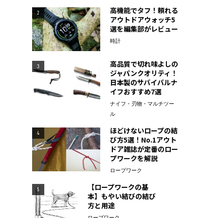
高機能でタフ！頼れる
2
アウトドアウォッチ5
選を編集部がレビュー
時計
高品質で切れ味よしの
3
ジャパンクオリティ！
日本製のサバイバルナ
イフおすすめ7選
ナイフ・刃物・マルチツー
ル
ほどけないロープの結
4
び方5選！No.1アウト
ドア雑誌が定番のロー
プワークを解説
ロープワーク
【ロープワークの基
5
本】もやい結びの結び
方と用途
ロープワーク