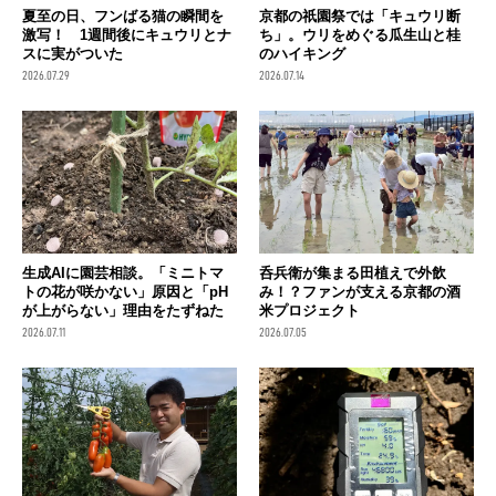
夏至の日、フンばる猫の瞬間を
京都の祇園祭では「キュウリ断
激写！ 1週間後にキュウリとナ
ち」。ウリをめぐる瓜生山と桂
スに実がついた
のハイキング
2026.07.29
2026.07.14
生成AIに園芸相談。「ミニトマ
呑兵衛が集まる田植えで外飲
トの花が咲かない」原因と「pH
み！？ファンが支える京都の酒
が上がらない」理由をたずねた
米プロジェクト
2026.07.11
2026.07.05