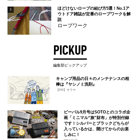
ほどけないロープの結び方5選！No.1ア
5
ウトドア雑誌が定番のロープワークを解
説
ロープワーク
PICKUP
編集部ピックアップ
キャンプ用品の日々のメンテナンスの相
棒は『ヤシノミ洗剤』
【PR】サラヤ
ビーパル9月号はSOTOとのコラボ企
画「ミニマル“旅”財布」が特別付録
です！シルバーとブラックどちらが
入っているかは、開けてからのお楽
しみに！