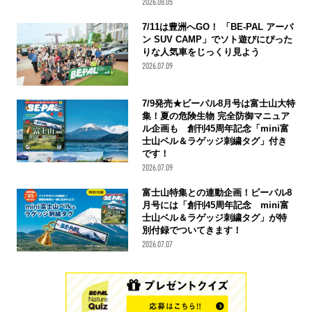
2026.08.05
7/11は豊洲へGO！ 「BE-PAL アーバ
ン SUV CAMP」でソト遊びにぴった
りな人気車をじっくり見よう
2026.07.09
7/9発売★ビーパル8月号は富士山大特
集！夏の危険生物 完全防御マニュア
ル企画も 創刊45周年記念「mini富
士山ベル＆ラゲッジ刺繍タグ」付き
です！
2026.07.09
富士山特集との連動企画！ビーパル8
月号には「創刊45周年記念 mini富
士山ベル＆ラゲッジ刺繍タグ」が特
別付録でついてきます！
2026.07.07