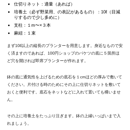
仕切りネット：適量（あれば）
培養土（必ず野菜用、の表記があるもの）：
10ℓ
（目減
りするので少し多めに）
支柱：１m〜×３本
麻紐：１束
まず
10ℓ
以上の縦長のプランターを用意します。身近なもので安
く済ますのであれば、
100
円ショップのバケツの底に５箇所ほ
ど穴を開ければ即席プランターが作れます。
鉢の底に通気性を上げるための底石を１
cm
ほどの厚みで敷いて
ください。片付ける時のためにその上に仕切りネットを敷いて
おくと便利です。底石をネットなどに入れて置いても構いませ
ん。
その上に培養土をたっぷり注ぎます。鉢の上縁いっぱいまで入
れましょう。