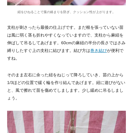
紐をひねることで葉の絡まりを防ぎ、クッション性が上がります。
支柱が刺さったら最後の仕上げです。まだ根を張っていない苗
は風に弱く茎も折れやすくなっていますので、支柱から麻紐を
伸ばして吊るしてあげます。
60cm
の麻紐の半分の長さではさみ
縛りしたすぐ上の支柱に結びます。結び方は
巻き結び
が便利で
すね。
そのまま左右に余った紐をねじって降ろしていき、苗の上から
1/3ほどの位置で緩く輪を作り結んであげます。紐に遊びがない
と、風で擦れて苗を傷めてしまします。少し緩めに吊るしまし
ょう。