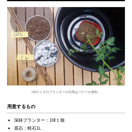
10ℓサイズのプランターの代用はバケツが便利。
用意するもの
深鉢プランター：10ℓ１個
底石：軽石
1L