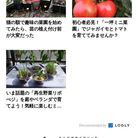
猫の額で趣味の菜園を始め
初心者必見！「一坪ミニ菜
てみたら、苗の植え付け前
園」でジャガイモとトマト
が大変だった
を育ててみませんか？
いま話題の「再生野菜リボ
べジ」を庭やベランダで育
てよう！気軽に楽しむミク
ロな菜園
Recommended by