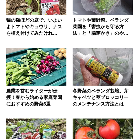
猫の額ほどの庭で、いよい
トマトや葉野菜。ベランダ
よトマトやキュウリ、ナス
菜園を「害虫から守る方
を植え付けてみたけれ
法」と「脇芽かき」のやり
ど…？
方
農業を営むライターが伝
冬野菜のベランダ栽培。芽
授！春から始める家庭菜園
キャベツと茎ブロッコリー
におすすめの野菜6選
のメンテナンス方法とは