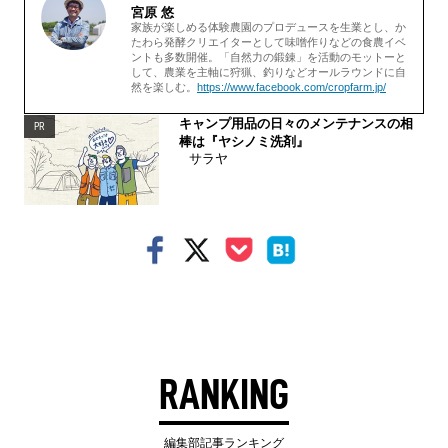
宮原 悠
家族が楽しめる体験農園のプロデュースを生業とし、か
たわら発酵クリエイターとして味噌作りなどの食農イベ
ントも多数開催。「自然力の鍛錬」を活動のモットーと
して、農業を主軸に狩猟、釣りなどオールラウンドに自
然を楽しむ。
https://www.facebook.com/cropfarm.jp/
キャンプ用品の日々のメンテナンスの相
PR
棒は『ヤシノミ洗剤』
サラヤ
RANKING
編集部記事ランキング