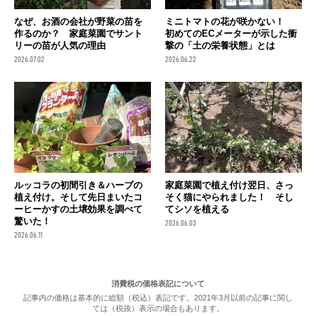
なぜ、お酒の会社が野菜の苗を
ミニトマトの花が咲かない！
作るのか？ 家庭菜園でサント
初めてのECメーターが示した衝
リーの苗が人気の理由
撃の「土の栄養状態」とは
2026.07.02
2026.06.22
ルッコラの初間引き＆ハーブの
家庭菜園で植え付け翌日、さっ
植え付け。そして先日まいたコ
そく猫にやられました！ そし
ーヒーかすの土壌効果を調べて
てシソを植える
驚いた！
2026.06.03
2026.06.11
消費税の価格表記について
記事内の価格は基本的に総額（税込）表記です。2021年3月以前の記事に関し
ては（税抜）表示の場合もあります。