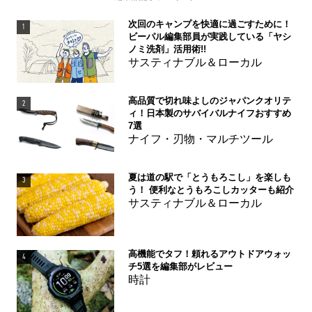
次回のキャンプを快適に過ごすために！
1
ビーパル編集部員が実践している「ヤシ
ノミ洗剤」活用術!!
サスティナブル＆ローカル
高品質で切れ味よしのジャパンクオリテ
2
ィ！日本製のサバイバルナイフおすすめ
7選
ナイフ・刃物・マルチツール
夏は道の駅で「とうもろこし」を楽しも
3
う！ 便利なとうもろこしカッターも紹介
サスティナブル＆ローカル
高機能でタフ！頼れるアウトドアウォッ
4
チ5選を編集部がレビュー
時計