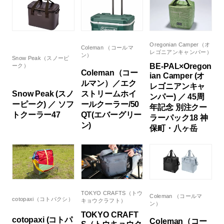
Oregonian Camper（オ
Coleman （コールマ
レゴニアンキャンパー）
ン）
Snow Peak（スノーピ
BE-PAL×Oregon
ーク）
Coleman（コー
ian Camper (オ
ルマン）／エク
レゴニアンキャ
Snow Peak (スノ
ストリームホイ
ンパー) ／ 45周
ーピーク) ／ ソフ
ールクーラー/50
年記念 別注クー
トクーラー47
QT(エバーグリー
ラーパック18 神
ン)
保町・八ヶ岳
TOKYO CRAFTS（トウ
Coleman （コールマ
cotopaxi（コトパクシ）
キョウクラフト）
ン）
TOKYO CRAFT
cotopaxi (コトパ
Coleman（コー