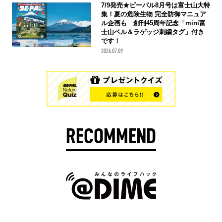
7/9発売★ビーパル8月号は富士山大特
集！夏の危険生物 完全防御マニュア
ル企画も 創刊45周年記念「mini富
士山ベル＆ラゲッジ刺繍タグ」付き
です！
2026.07.09
RECOMMEND