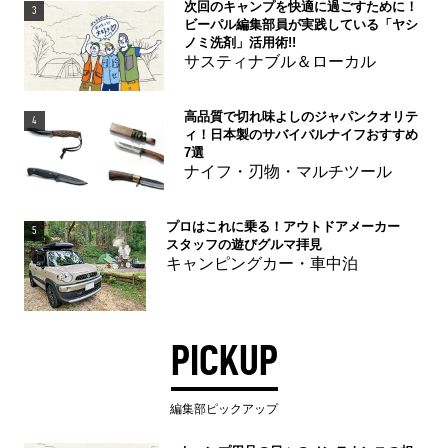
次回のキャンプを快適に過ごすために！
3
ビーパル編集部員が実践している「ヤシ
ノミ洗剤」活用術!!
サスティナブル＆ローカル
高品質で切れ味よしのジャパンクオリテ
4
ィ！日本製のサバイバルナイフおすすめ
7選
ナイフ・刃物・マルチツール
プロはこれに乗る！アウトドアメーカー
5
スタッフの遊びグルマ拝見
キャンピングカー・車中泊
PICKUP
編集部ピックアップ