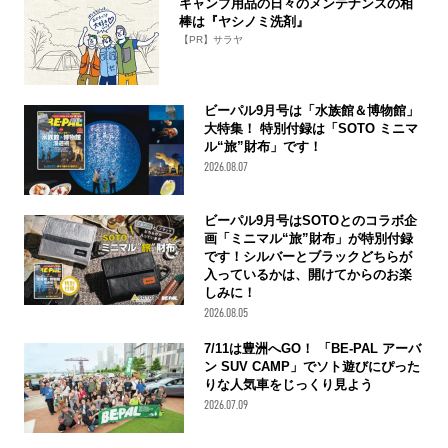
キャンプ用品の日々のメンテナンスの相
棒は『ヤシノミ洗剤』
【PR】サラヤ
ビーパル9月号は「水族館＆博物館」
大特集！ 特別付録は「SOTO ミニマ
ル“旅”財布」です！
2026.08.07
ビーパル9月号はSOTOとのコラボ企
画「ミニマル“旅”財布」が特別付録
です！シルバーとブラックどちらが
入っているかは、開けてからのお楽
しみに！
2026.08.05
7/11は豊洲へGO！ 「BE-PAL アーバ
ン SUV CAMP」でソト遊びにぴった
りな人気車をじっくり見よう
2026.07.09