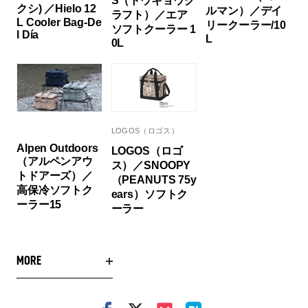
S（トウキョウク
クシ) ／Hielo 12
ルマン）／デイ
ラフト）／エア
L Cooler Bag-De
リークーラー/10
ソフトクーラー 1
l Día
L
0L
LOGOS（ロゴス）
Alpen Outdoors
LOGOS（ロゴ
（アルペンアウ
ス）／SNOOPY
トドアーズ）／
（PEANUTS 75y
高保冷ソフトク
ears）ソフトク
ーラー15
ーラー
MORE