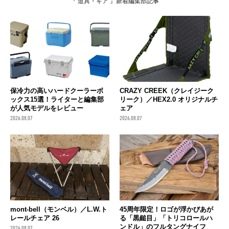
『 道具・ギア 』新着編集部記事
保冷力の高いハードクーラーボ
CRAZY CREEK（クレイジーク
ックス15選！ライターと編集部
リーク）／HEX2.0 オリジナルチ
が人気モデルをレビュー
ェア
2026.08.07
2026.08.07
mont-bell（モンベル）／L.W.ト
45周年限定！ロゴが浮かびあが
レールチェア 26
る「黒鎚目」「トリコロールハ
ンドル」のフルタングナイフ
2026.08.07