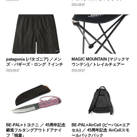
2026.08.07
patagonia (パタゴニア) ／メン
MAGIC MOUNTAIN (マジックマ
ズ・バギーズ・ロング ７インチ
ウンテン)／トレイルチェアー
2026.08.07
2026.08.07
BE-PAL×トヨクニ ／ 45周年記念
BE-PAL×AirCell (ビーパル×エア
鍛造フルタングアウトドアナイ
セル) ／ 45周年記念 AirCellスモ
フ「独遊」
ールバックパック